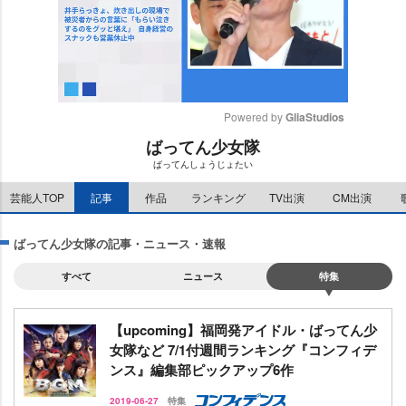
Powered by 
GliaStudios
ばってん少女隊
M
ばってんしょうじょたい
u
t
芸能人TOP
記事
作品
ランキング
TV出演
CM出演
e
ばってん少女隊の記事・ニュース・速報
すべて
ニュース
特集
【upcoming】福岡発アイドル・ばってん少
女隊など 7/1付週間ランキング『コンフィデ
ンス』編集部ピックアップ6作
2019-06-27
特集