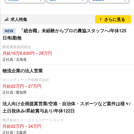
求人特集
さらに見る
「総合職」未経験からプロの農協スタッフへ/年休125
NEW
日/転勤無
峰延農業協同組合
月給16万6,630円～28万円
正社員 / 北海道
物流企業の法人営業
ロジスティード中部株式会社
月給22万円～27万円
正社員 / 愛知県
法人向け企画提案営業/空港・自治体・スポーツなど案件は様々/
土日祝休み/昇給賞与あり/年休122日
株式会社ヒト・コミュニケーションズ
月給22万円～34万円
正社員 / 大阪府