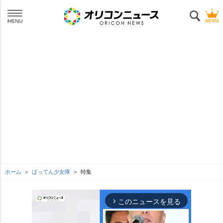
ホーム
ばってん少女隊
特集
このニュースを見る
arrow_forward_ios