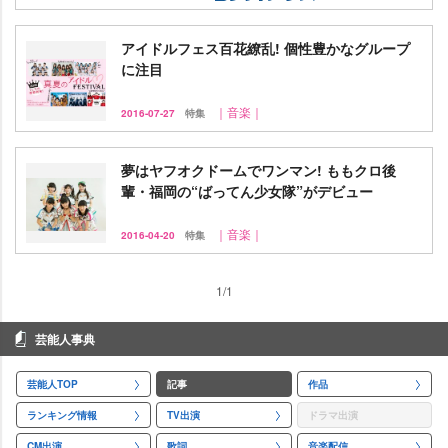
アイドルフェス百花繚乱! 個性豊かなグループ
に注目
｜音楽｜
2016-07-27
特集
夢はヤフオクドームでワンマン! ももクロ後
輩・福岡の“ばってん少女隊”がデビュー
｜音楽｜
2016-04-20
特集
1/1
芸能人事典
芸能人TOP
記事
作品
ランキング情報
TV出演
ドラマ出演
CM出演
歌詞
音楽配信