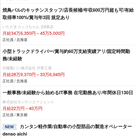
焼鳥バルのキッチンスタッフ/店長候補/年収600万円超も可/有給
取得率100%/賞与年3回 規定あり
いただきコッコちゃん 北8条店
月給34万6,350円～45万5,000円
正社員 / 北海道
小型トラックドライバー/賞与約60万支給実績アリ/固定時間勤
務/未経験
日糧製パン株式会社 月寒工場
月給28万9,370円～33万6,945円
正社員 / 北海道
一般事務/未経験から始めるIT事務 在宅勤務あり/年間休日130日
株式会社カンゲンエージェント
月給22万円～40万円
正社員 / 東京都
カンタン軽作業/自動車の小型部品の製造オペレーター
NEW
denso aichi