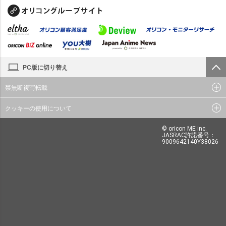
PC版に切り替え
禁無断複写転載
クッキーの使用について
© oricon ME inc.
JASRAC許諾番号：
9009642140Y38026