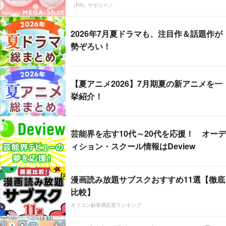
（PR）サボリーノ
2026年7月夏ドラマも、注目作＆話題作が
勢ぞろい！
【夏アニメ2026】7月期夏の新アニメを一
挙紹介！
芸能界を志す10代～20代を応援！ オーデ
ィション・スクール情報はDeview
漫画読み放題サブスクおすすめ11選【徹底
比較】
オリコン顧客満足度ランキング