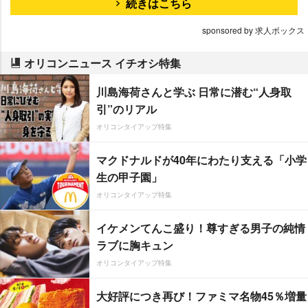
続きはこちら
sponsored by 求人ボックス
オリコンニュース イチオシ特集
川島海荷さんと学ぶ 日常に潜む“人身取
引”のリアル
オリコンタイアップ特集
マクドナルドが40年にわたり支える「小学
生の甲子園」
オリコンタイアップ特集
イケメンてんこ盛り！尊すぎる男子の純情
ラブに胸キュン
オリコンタイアップ特集
大好評につき再び！ファミマ名物45％増量