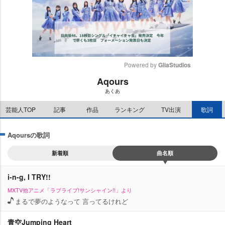
Powered by 
GliaStudios
Aqours
M
あくあ
u
t
芸能人TOP
記事
作品
ランキング
TV出演
歌詞
e
Aqoursの歌詞
新着順
曲名順
i-n-g, I TRY!!
MXTV他アニメ「ラブライブ!サンシャイン!!」より
まるで夢のようなって 言ってるけれど
青空Jumping Heart