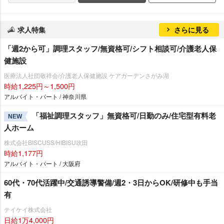
求人特集
さらに見る
「週2から可」調理スタッフ/無資格可/シフト相談可/介護老人保
健施設
医療法人社団敬祥会/介護老人保健施設 ケアガーデンさがみ湖
時給1,225円～1,500円
アルバイト・パート / 神奈川県
「福祉調理スタッフ」無資格可/日勤のみ/住宅型有料老
NEW
人ホーム
株式会社BISCUSS/HIBISU吹田
時給1,177円
アルバイト・パート / 大阪府
60代・70代活躍中/交通誘導警備/週2・3日からOK/研修中も手当
有
テイケイ株式会社
日給1万4,000円