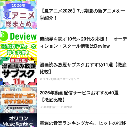
【夏アニメ2026】7月期夏の新アニメを一
挙紹介！
芸能界を志す10代～20代を応援！ オーデ
ィション・スクール情報はDeview
漫画読み放題サブスクおすすめ11選【徹底
比較】
オリコン顧客満足度ランキング
2026年動画配信サービスおすすめ40選
【徹底比較】
CS動画配信サービス20選
毎週の音楽ランキングから、ヒットの推移