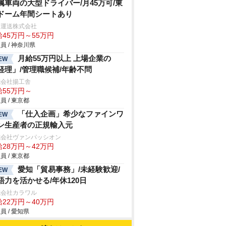
属車両の大型ドライバー/月45万可/東
ドーム年間シートあり
田運送株式会社
給45万円～55万円
員 / 神奈川県
月給55万円以上 上場企業の
EW
経理」/管理職候補/年齢不問
式会社揚工舎
給55万円～
員 / 東京都
「仕入企画」希少なファインワ
EW
ン生産者の正規輸入元
式会社ヴァンパッシオン
給28万円～42万円
員 / 東京都
愛知「貿易事務」/未経験歓迎/
EW
語力を活かせる/年休120日
式会社カラワル
給22万円～40万円
員 / 愛知県