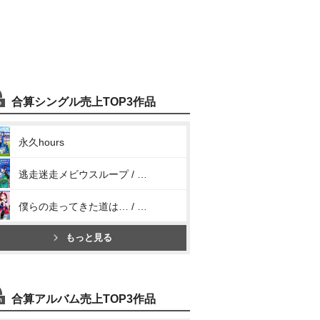
合算シングル売上TOP3作品
永久hours
逃走迷走メビウスループ / Hop? Stop? Nonstop!
僕らの走ってきた道は… / Next SPARKLING!!
もっと見る
合算アルバム売上TOP3作品