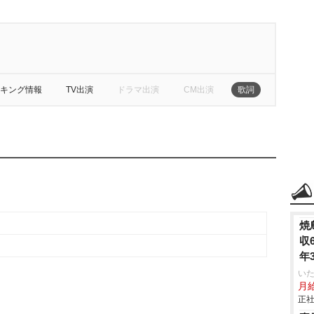
キング情報
TV出演
ドラマ出演
CM出演
歌詞
焼
収
年
いた
月給
正社