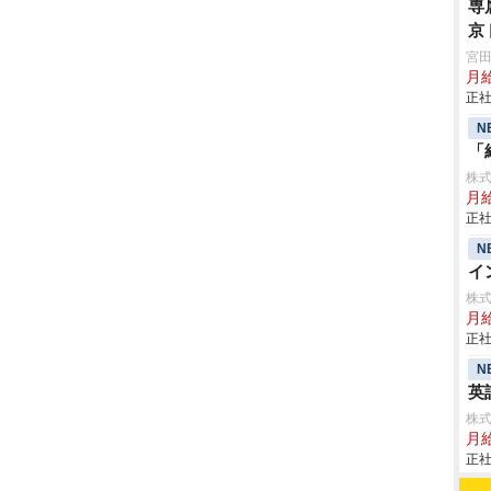
専
京
宮
月
正社
N
「
株
月
正社
N
イ
株
月
正社
N
英
株
月
正社