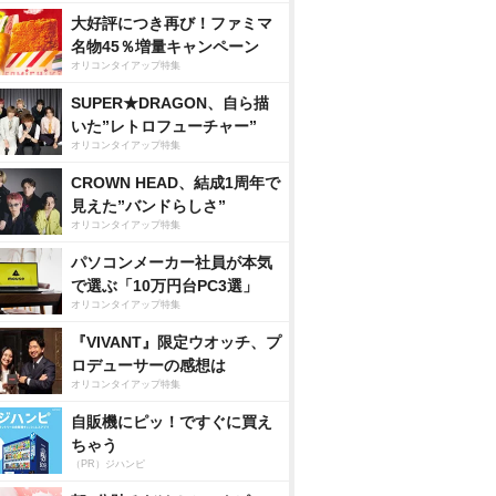
大好評につき再び！ファミマ
名物45％増量キャンペーン
オリコンタイアップ特集
SUPER★DRAGON、自ら描
いた”レトロフューチャー”
オリコンタイアップ特集
CROWN HEAD、結成1周年で
見えた”バンドらしさ”
オリコンタイアップ特集
パソコンメーカー社員が本気
で選ぶ「10万円台PC3選」
オリコンタイアップ特集
『VIVANT』限定ウオッチ、プ
ロデューサーの感想は
オリコンタイアップ特集
自販機にピッ！ですぐに買え
ちゃう
（PR）ジハンピ