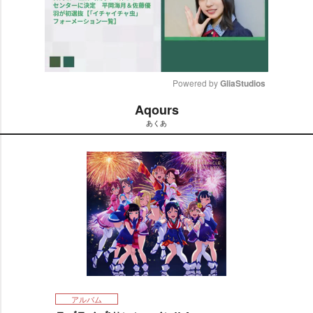
Powered by 
GliaStudios
Aqours
M
あくあ
u
t
e
アルバム