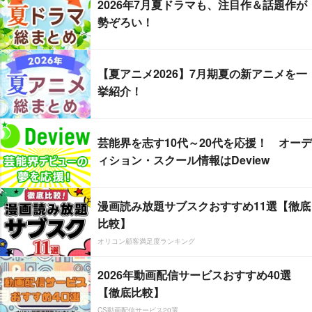
2026年7月夏ドラマも、注目作＆話題作が
勢ぞろい！
【夏アニメ2026】7月期夏の新アニメを一
挙紹介！
芸能界を志す10代～20代を応援！ オーデ
ィション・スクール情報はDeview
漫画読み放題サブスクおすすめ11選【徹底
比較】
オリコン顧客満足度ランキング
2026年動画配信サービスおすすめ40選
【徹底比較】
CS動画配信サービス20選