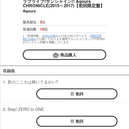
ラブライブ!サンシャイン!! Aqours
CHRONICLE(2015～2017)【初回限定盤】
Aqours
最高順位：
3
位
登場回数：
15
回
※「登場回数」は
you大樹
および法人向けサービス・
ORICON
BiZ online
で公開しております週間アルバムランキングTOP300
のランクイン回数を掲載しています。
商品購入
収録曲
1. 君のこころは輝いてるかい?
歌詞
2. Step! ZERO to ONE
歌詞