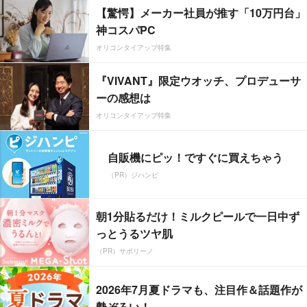
【驚愕】メーカー社員が推す「10万円台」
神コスパPC
オリコンタイアップ特集
『VIVANT』限定ウオッチ、プロデューサ
ーの感想は
オリコンタイアップ特集
自販機にピッ！ですぐに買えちゃう
（PR）ジハンピ
朝1分貼るだけ！ミルクピールで一日中ず
っとうるツヤ肌
（PR）サボリーノ
2026年7月夏ドラマも、注目作＆話題作が
勢ぞろい！