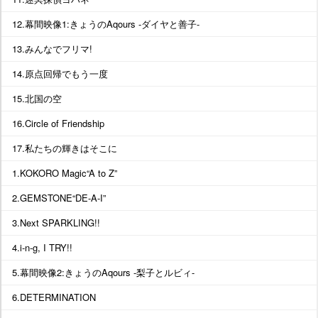
12.幕間映像1:きょうのAqours -ダイヤと善子-
13.みんなでフリマ!
14.原点回帰でもう一度
15.北国の空
16.Circle of Friendship
17.私たちの輝きはそこに
1.KOKORO Magic“A to Z”
2.GEMSTONE“DE-A-I”
3.Next SPARKLING!!
4.i-n-g, I TRY!!
5.幕間映像2:きょうのAqours -梨子とルビィ-
6.DETERMINATION