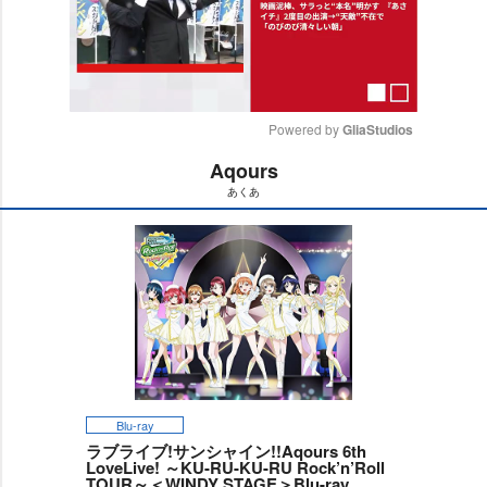
Powered by 
GliaStudios
Aqours
M
あくあ
u
t
e
Blu-ray
ラブライブ!サンシャイン!!Aqours 6th
LoveLive! ～KU-RU-KU-RU Rock’n’Roll
TOUR～＜WINDY STAGE＞Blu-ray