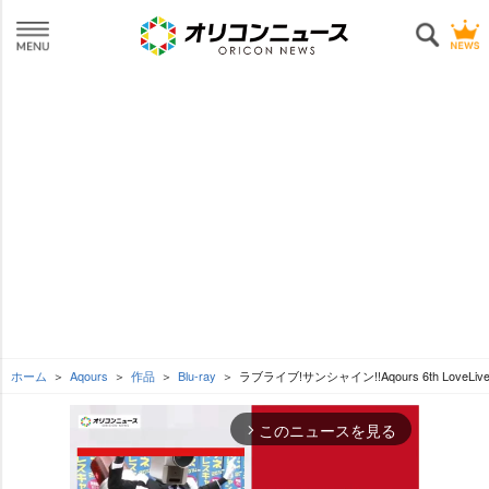
ホーム
Aqours
作品
Blu-ray
ラブライブ!サンシャイン!!Aqours 6th LoveLive! 
このニュースを見る
arrow_forward_ios