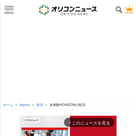
ホーム
Aqours
歌詞
未体験HORIZONの歌詞
このニュースを見る
arrow_forward_ios