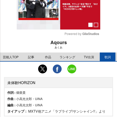
Powered by 
GliaStudios
Aqours
M
あくあ
u
t
芸能人TOP
記事
作品
ランキング
TV出演
歌詞
e
未体験HORIZON
作詞 :
畑亜貴
作曲 :
小高光太郎・UiNA
編曲 :
小高光太郎・UiNA
タイアップ :
MXTV他アニメ「ラブライブ!サンシャイン!!」より