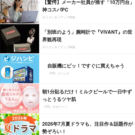
【驚愕】メーカー社員が推す「10万円台」
神コスパPC
オリコンタイアップ特集
「別班のよう」腕時計で『VIVANT』の世
界観再現
オリコンタイアップ特集
自販機にピッ！ですぐに買えちゃう
（PR）ジハンピ
朝1分貼るだけ！ミルクピールで一日中ず
っとうるツヤ肌
（PR）サボリーノ
2026年7月夏ドラマも、注目作＆話題作が
勢ぞろい！