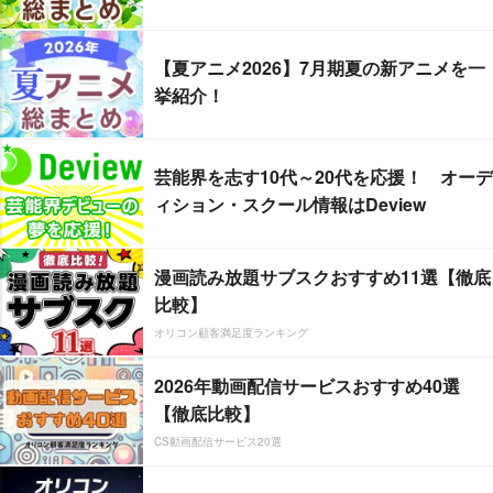
【夏アニメ2026】7月期夏の新アニメを一
挙紹介！
芸能界を志す10代～20代を応援！ オーデ
ィション・スクール情報はDeview
漫画読み放題サブスクおすすめ11選【徹底
比較】
オリコン顧客満足度ランキング
2026年動画配信サービスおすすめ40選
【徹底比較】
CS動画配信サービス20選