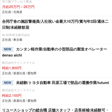
宮の森フランセス教会
月給25万円～26万円
正社員 / 北海道
合同庁舎の施設警備員/入社祝い金最大10万円/賞与年2回/週休二
日制/未経験歓迎
ALSOK埼玉株式会社
正社員 / 東京都
カンタン軽作業/自動車の小型部品の製造オペレーター
NEW
denso aichi
株式会社テクノスマイル
時給1,800円
正社員 / 派遣社員 / 愛知県
未経験/トヨタ自動車 田原工場で部品の運搬作業/tutumi
NEW
株式会社テクノスマイル
時給2,100円
正社員 / 派遣社員 / 愛知県
リユースショップの総合職 店舗スタッフ・店長候補/未経験可・