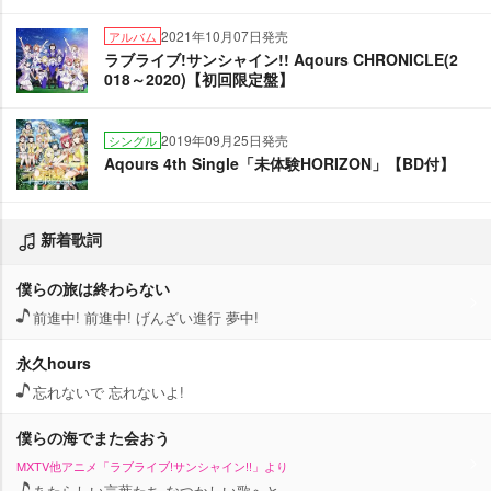
2021年10月07日発売
アルバム
ラブライブ!サンシャイン!! Aqours CHRONICLE(2
018～2020)【初回限定盤】
2019年09月25日発売
シングル
Aqours 4th Single「未体験HORIZON」【BD付】
新着歌詞
僕らの旅は終わらない
前進中! 前進中! げんざい進行 夢中!
永久hours
忘れないで 忘れないよ!
僕らの海でまた会おう
MXTV他アニメ「ラブライブ!サンシャイン!!」より
あたらしい言葉たち なつかしい歌へと