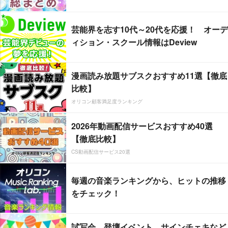
芸能界を志す10代～20代を応援！ オーデ
ィション・スクール情報はDeview
漫画読み放題サブスクおすすめ11選【徹底
比較】
オリコン顧客満足度ランキング
2026年動画配信サービスおすすめ40選
【徹底比較】
CS動画配信サービス20選
毎週の音楽ランキングから、ヒットの推移
をチェック！
試写会、登壇イベント、サインチェキなど