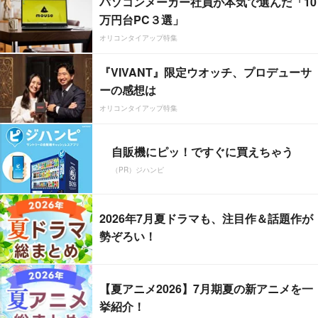
パソコンメーカー社員が本気で選んだ「10
万円台PC３選」
オリコンタイアップ特集
『VIVANT』限定ウオッチ、プロデューサ
ーの感想は
オリコンタイアップ特集
自販機にピッ！ですぐに買えちゃう
（PR）ジハンピ
2026年7月夏ドラマも、注目作＆話題作が
勢ぞろい！
【夏アニメ2026】7月期夏の新アニメを一
挙紹介！