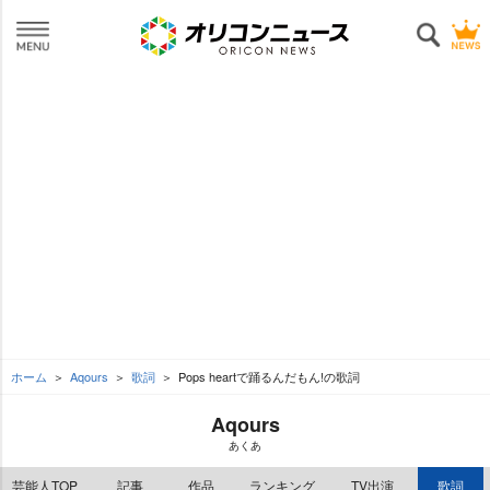
ホーム
Aqours
歌詞
Pops heartで踊るんだもん!の歌詞
Aqours
あくあ
芸能人TOP
記事
作品
ランキング
TV出演
歌詞