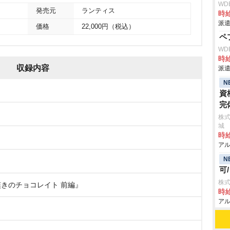
WD
発売元
ランティス
時給
派遣
価格
22,000円（税込）
ペ
WD
時給
収録内容
派遣
N
資
完
株
城
時給
アル
N
可
株式
嘆きのチョコレイト 前編』
時給
アル