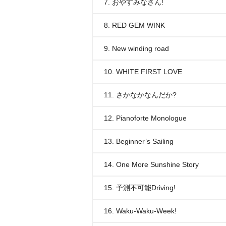
7. おやすみなさん!
8. RED GEM WINK
9. New winding road
10. WHITE FIRST LOVE
11. さかなかなんだか?
12. Pianoforte Monologue
13. Beginner’s Sailing
14. One More Sunshine Story
15. 予測不可能Driving!
16. Waku-Waku-Week!