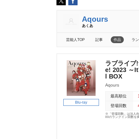
Aqours
あくあ
芸能人TOP
記事
作品
ラン
ラブライブ!サン
e! 2023 ～
l BOX
Aqours
最高順位
Blu-ray
登場回数
※「登場回数」は法人
00のランクイン回数を