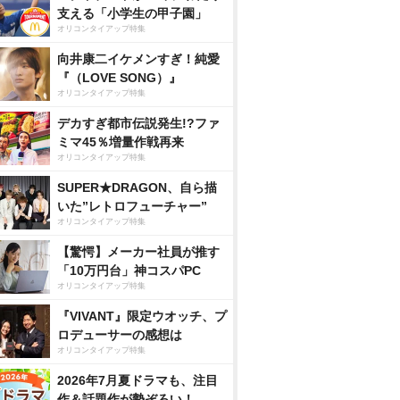
支える「小学生の甲子園」
オリコンタイアップ特集
向井康二イケメンすぎ！純愛
『（LOVE SONG）』
オリコンタイアップ特集
デカすぎ都市伝説発生!?ファ
ミマ45％増量作戦再来
オリコンタイアップ特集
SUPER★DRAGON、自ら描
いた”レトロフューチャー”
オリコンタイアップ特集
【驚愕】メーカー社員が推す
「10万円台」神コスパPC
オリコンタイアップ特集
『VIVANT』限定ウオッチ、プ
ロデューサーの感想は
オリコンタイアップ特集
2026年7月夏ドラマも、注目
作＆話題作が勢ぞろい！