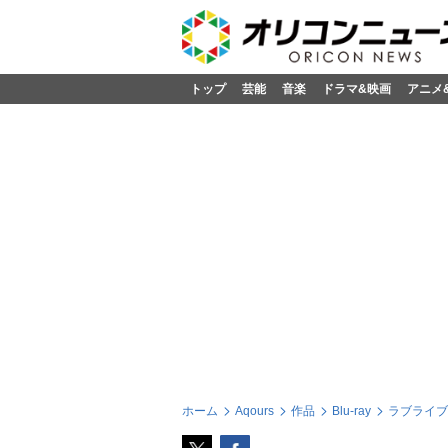
トップ
芸能
音楽
ドラマ&映画
アニメ
ホーム
Aqours
作品
Blu-ray
ラブライブ!サン