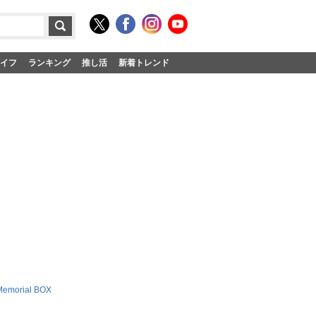
イフ
ランキング
推し活
新着トレンド
emorial BOX