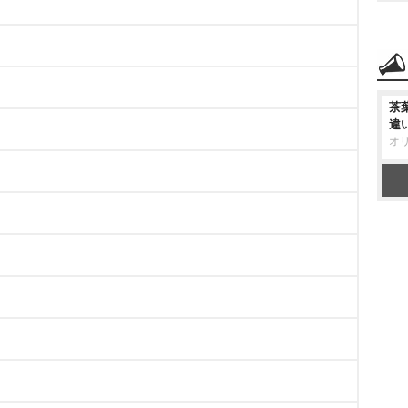
茶
違
オ