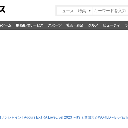
ニュース・特集
&ゲーム
動画配信サービス
スポーツ
社会・経済
グルメ
ビューティ
ラ
シャイン!! Aqours EXTRA LoveLive! 2023 ～It’s a 無限大☆WORLD～Blu-ray M