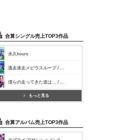
合算シングル売上TOP3作品
永久hours
逃走迷走メビウスループ / Hop? Stop? Nonstop!
僕らの走ってきた道は… / Next SPARKLING!!
もっと見る
合算アルバム売上TOP3作品