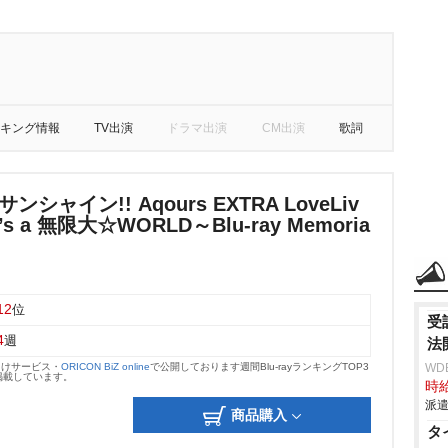
キング情報
TV出演
ドラマ出演
CM出演
歌詞
シャイン!! Aqours EXTRA LoveLiv
It’s a 無限大☆WORLD～Blu-ray Memoria
12
位
受
4
週
法
向けサービス・
ORICON BiZ online
で公開しております週間Blu-rayランキングTOP3
WD
掲載しています。
時給
派遣
商品購入
タ