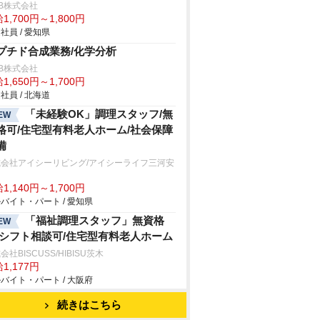
B株式会社
1,700円～1,800円
社員 / 愛知県
プチド合成業務/化学分析
B株式会社
1,650円～1,700円
社員 / 北海道
「未経験OK」調理スタッフ/無
EW
格可/住宅型有料老人ホーム/社会保障
備
式会社アイシーリビング/アイシーライフ三河安
1,140円～1,700円
バイト・パート / 愛知県
「福祉調理スタッフ」無資格
EW
/シフト相談可/住宅型有料老人ホーム
会社BISCUSS/HIBISU茨木
1,177円
バイト・パート / 大阪府
続きはこちら