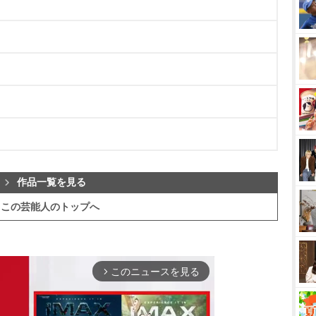
作品一覧を見る
この芸能人のトップへ
このニュースを見る
arrow_forward_ios