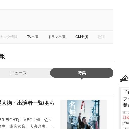
キング情報
TV出演
ドラマ出演
CM出演
歌詞
報
ニュース
特集
「
フ
人物・出演者一覧/あら
製
株
日給
 EIGHT)、MEGUMI、佐々
派遣
勝史、東宮綾音、大高洋夫、し