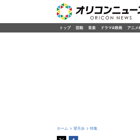
トップ
芸能
音楽
ドラマ&映画
アニメ
ホーム
望月歩
特集