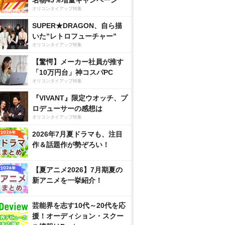
名物45％増量キャンペーン
オリコンタイアップ特集
SUPER★DRAGON、自ら描
いた”レトロフューチャー”
オリコンタイアップ特集
【驚愕】メーカー社員が推す
「10万円台」神コスパPC
オリコンタイアップ特集
『VIVANT』限定ウオッチ、プ
ロデューサーの感想は
オリコンタイアップ特集
2026年7月夏ドラマも、注目
作＆話題作が勢ぞろい！
【夏アニメ2026】7月期夏の
新アニメを一挙紹介！
芸能界を志す10代～20代を応
援！オーディション・スクー