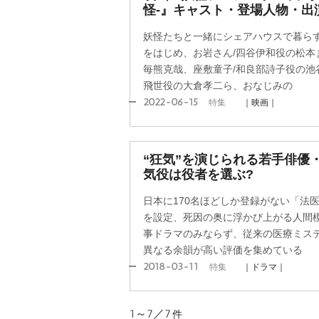
怪-』キャスト・登場人物・出
妖怪たちと一緒にシェアハウスで暮ら
をはじめ、お岩さん/四谷伊和役の松本
毎熊克哉、座敷童子/和良部詩子役の池
飛世役の大倉孝二ら、おなじみの
2022-06-15
特集
｜映画｜
“狂気”を演じられる若手俳優
気役は役者を選ぶ?
日本に170名ほどしか登録がない「法
を設定、死因の奥に浮かび上がる人間
事ドラマのみならず、従来の医療ミス
異なる余韻が高い評価を集めている
2018-03-11
特集
｜ドラマ｜
1～7／7
件