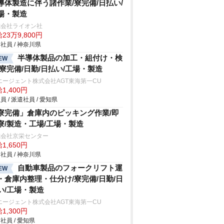
導体製造に伴う諸作業/寮完備/日払い/
場・製造
式会社ライオン社
23万9,800円
社員 / 神奈川県
半導体製品の加工・組付け・検
EW
/寮完備/日勤/日払い/工場・製造
エージェント株式会社AGT東海第一CU
1,400円
員 / 派遣社員 / 愛知県
寮完備」倉庫内のピッキング作業/即
寮/製造・工場/工場・製造
式会社京栄センター
1,650円
社員 / 神奈川県
自動車製品のフォークリフト運
EW
・倉庫内整理・仕分け/寮完備/日勤/日
い/工場・製造
エージェント株式会社AGT東海第一CU
1,300円
社員 / 愛知県