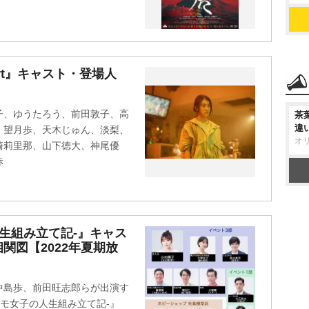
 Apart』キャスト・登場人
子、ゆうたろう、前田敦子、高
茶
違
、望月歩、天木じゅん、淡梨、
オ
崎莉里那、山下徳大、神尾優
赤
人生組み立て記-』キャス
関図【2022年夏期放
中島歩、前田旺志郎らが出演す
ラモ女子の人生組み立て記-』