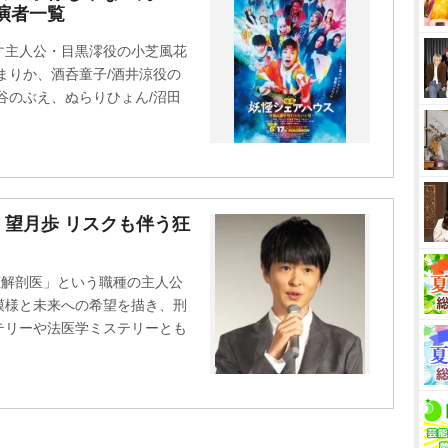
演者一覧
u
t
す主人公・目黒澪役の小芝風花
e
まりか、酒呑童子/酒井涼役の
谷のぶえ、ぬらりひょん/沼田
・望月歩 リスクも伴う狂
医解剖医」という職種の主人公
模様と未来への希望を描き、刑
テリーや法医学ミステリーとも