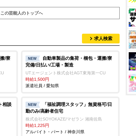
この芸能人のトップへ
求人検索
搬/寮
自動車製品の集荷・梱包・運搬/寮
NEW
完備/日払い/工場・製造
CU
UTエージェント株式会社AGT東海第一CU
時給1,500円
派遣社員 / 愛知県
ト相談
「福祉調理スタッフ」無資格可/日
NEW
勤のみ/高齢者住宅
株式会社SOYOKAZE/マゼラン 湘南佐島
時給1,225円
アルバイト・パート / 神奈川県