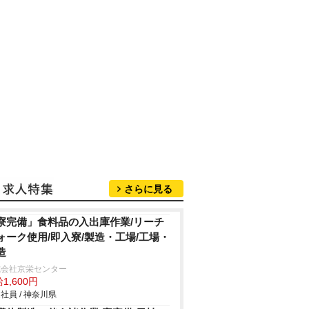
さらに見る
寮完備」食料品の入出庫作業/リーチ
ォーク使用/即入寮/製造・工場/工場・
造
式会社京栄センター
1,600円
社員 / 神奈川県