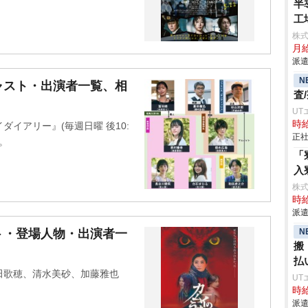
半
工
株
月給
派遣
N
ャスト・出演者一覧、相
査
UT
時給
ダイアリー』(毎週日曜 後10:
正社
。
「
入
株
時給
派遣
N
ト・登場人物・出演者一
搬
払
田歌穂、清水美砂、加藤雅也
UT
時給
派遣