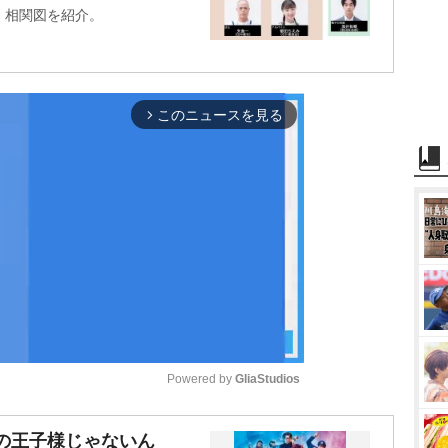
者、相関図を紹介。
このニュースを見る
arrow_forward_ios
Powered by 
GliaStudios
M
の王子様じゃないん