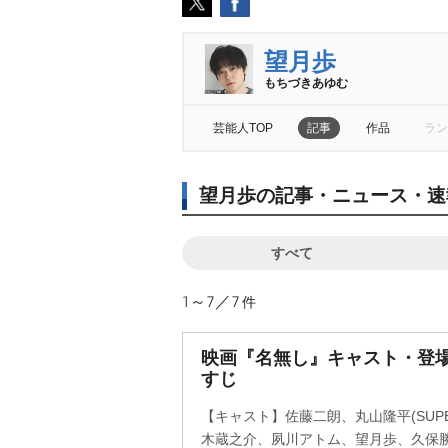
望月歩
もちづきあゆむ
芸能人TOP
記事
作品
ラン
望月歩の記事・ニュース・速
すべて
1～7／7
件
映画『名無し』キャスト・登場
すじ
【キャスト】佐藤二朗、丸山隆平(SUPER
木蔵之介、夙川アトム、望月歩、久保