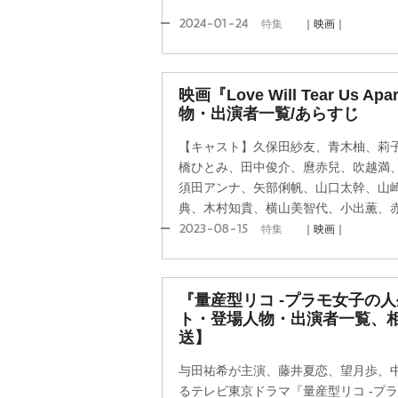
2024-01-24
特集
｜映画｜
映画『Love Will Tear Us
物・出演者一覧/あらすじ
【キャスト】久保田紗友、青木柚、莉
橋ひとみ、田中俊介、麿赤兒、吹越満
須田アンナ、矢部俐帆、山口太幹、山
典、木村知貴、横山美智代、小出薫、
2023-08-15
特集
｜映画｜
『量産型リコ -プラモ女子の
ト・登場人物・出演者一覧、相
送】
与田祐希が主演、藤井夏恋、望月歩、
るテレビ東京ドラマ『量産型リコ -プ