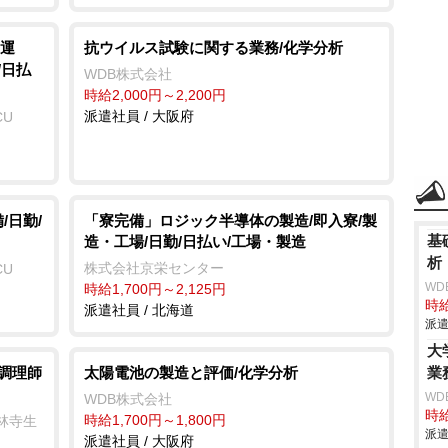
運
抗ウイルス試験に関する業務/化学分析
/日払
WDB株式会社
時給2,000円～2,200円
派遣社員 / 大阪府
CU
/日勤/
「寮完備」ロジック半導体の製造/即入寮/製
基
造・工場/日勤/日払い/工場・製造
析
株式会社京栄センター
CU
WD
時給1,700円～2,125円
時給
派遣社員 / 北海道
派遣
大
/調理師
太陽電池の製造と評価/化学分析
業
WD
WDB株式会社
時給
時給1,700円～1,800円
林寺生
派遣
派遣社員 / 大阪府