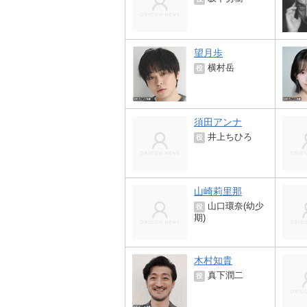
望月歩
横村岳
役
須田アンナ
井上ちひろ
役
山崎莉里那
山口環奈(幼少
役
期)
木村知貴
真下潤二
役