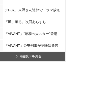
テレ東、東野さん追悼でドラマ放送
『風、薫る』次回あらすじ
『VIVANT』“昭和の大スター”登場
『VIVANT』公安刑事が意味深発言
6位以下を見る