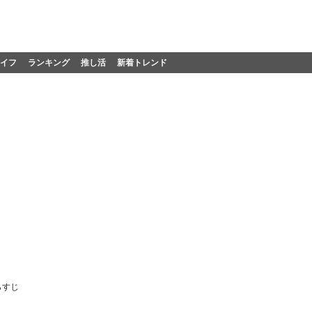
イフ
ランキング
推し活
新着トレンド
あらすじ