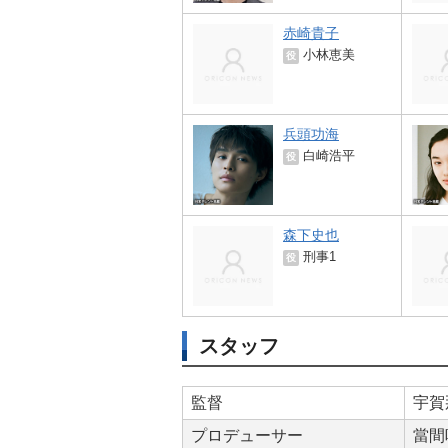
赤崎貴子
小林恵美
役
兵頭功海
白崎浩平
役
森下史也
刑事1
役
スタッフ
監督
宇賀
プロデューサー
當間