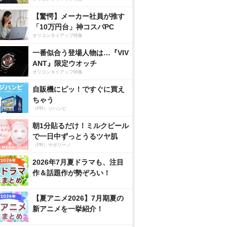
【驚愕】メーカー社員が推す
「10万円台」神コスパPC
オリコンタイアップ特集
一番似合う登場人物は…『VIV
ANT』限定ウオッチ
オリコンタイアップ特集
自販機にピッ！ですぐに買え
ちゃう
（PR）ジハンピ
朝1分貼るだけ！ミルクピール
で一日中ずっとうるツヤ肌
（PR）サボリーノ
2026年7月夏ドラマも、注目
作＆話題作が勢ぞろい！
【夏アニメ2026】7月期夏の
新アニメを一挙紹介！