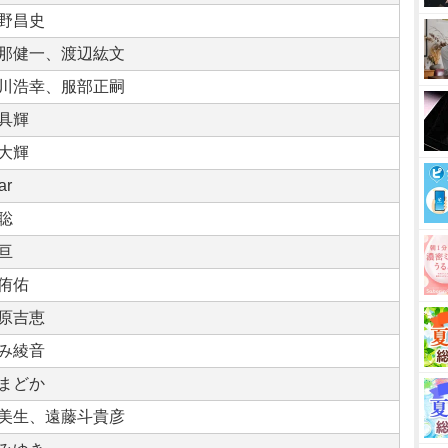
野昌史
那健一、渡辺紘文
川浩幸、服部正嗣
具輝
大輝
ar
聡
亘
侑佑
原吉恵
み綾音
まどか
美生、遠藤斗貴彦