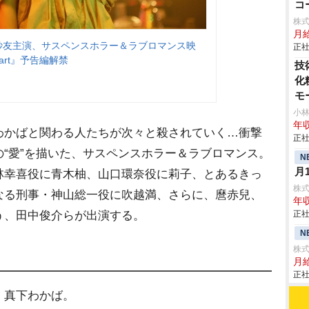
コ
株
月
田紗友主演、サスペンスホラー＆ラブロマンス映
正社
 Apart』予告編解禁
技
化
モ
小
年収
わかばと関わる人たちが次々と殺されていく…衝撃
正社
“愛”を描いた、サスペンスホラー＆ラブロマンス。
N
月
林幸喜役に青木柚、山口環奈役に莉子、とあるきっ
株
なる刑事・神山総一役に吹越満、さらに、麿赤兒、
年収
う、田中俊介らが出演する。
正社
N
株式
月給
正社
、真下わかば。