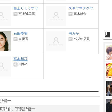
白土りょうすけ
スギヤマタクヤ
宮上誠二郎
高木雄介
役
役
石田夢実
潮みか
東優香
パブの店員
役
役
宮本和武
刑事2
役
那健一
咲耶香、宇賀那健一