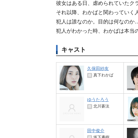
彼女はある日、虐められていたク
それ以降、わかばと関わっていく
犯人は誰なのか。目的は何なのか
犯人がわかった時、わかばは本当
キャスト
久保田紗友
真下わかば
役
ゆうたろう
北川蒼汰
役
田中俊介
坂下勇樹
役