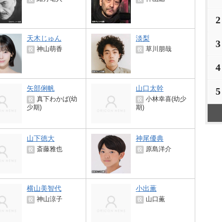
2
天木じゅん
淡梨
3
神山萌香
草川朋哉
役
役
4
矢部俐帆
山口太幹
5
真下わかば(幼
小林幸喜(幼少
役
役
少期)
期)
山下徳大
神尾優典
斎藤雅也
原島洋介
役
役
横山美智代
小出薫
神山涼子
山口薫
役
役