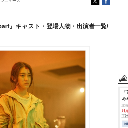
コンニュース
 Us Apart』キャスト・登場人物・出演者一覧/
「
み
北
月給
正社
N