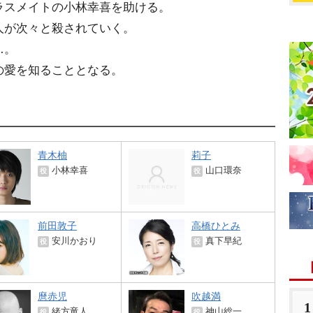
ラスメイトの小林幸喜を助ける。
人が次々と殺されていく。
…。
の愛を知ることとなる。
青木柚
莉子
小林幸喜
山口環奈
役
役
前田敦子
高橋ひとみ
安川かおり
真下早紀
役
役
麿赤児
吹越満
1
緒方竜人
神山総一
役
役