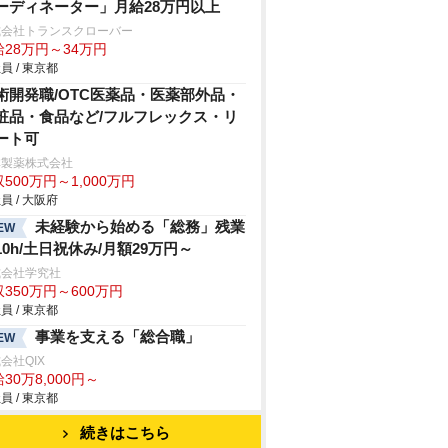
ーディネーター」月給28万円以上
式会社トランスクローバー
給28万円～34万円
員 / 東京都
術開発職/OTC医薬品・医薬部外品・
粧品・食品など/フルフレックス・リ
ート可
林製薬株式会社
500万円～1,000万円
員 / 大阪府
未経験から始める「総務」残業
EW
10h/土日祝休み/月額29万円～
式会社学究社
350万円～600万円
員 / 東京都
事業を支える「総合職」
EW
会社QIX
30万8,000円～
員 / 東京都
続きはこちら