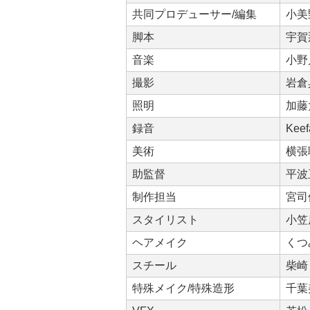
共同プロデューサー/編集
小美
脚本
宇賀
音楽
小野
撮影
倉
照明
加藤
録音
Keef
美術
横張
助監督
平波
制作担当
宮司
スタイリスト
小笠
ヘアメイク
くつ
スチール
柴崎
特殊メイク/特殊造形
千葉