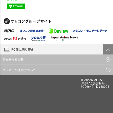
PC版に切り替え
禁無断複写転載
クッキーの使用について
© oricon ME inc.
JASRAC許諾番号：
9009642140Y38026