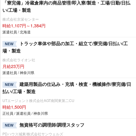
「寮完備」冷蔵倉庫内の商品管理/即入寮/製造・工場/日勤/日払
い/工場・製造
株式会社京栄センター
時給1,107円～1,384円
派遣社員 / 北海道
トラック車体や部品の加工・組立て/寮完備/日払い/工
NEW
場・製造
株式会社ライオン社
月給23万円
派遣社員 / 神奈川県
建築用製品の仕込み・充填・検査・機械操作/寮完備/日
NEW
払い/工場・製造
UTエージェント株式会社AGT南関東第二CU
時給1,500円
正社員 / 派遣社員 / 神奈川県
無資格可の調理師/調理スタッフ
NEW
PDハウス城東/株式会社サンウェルズ