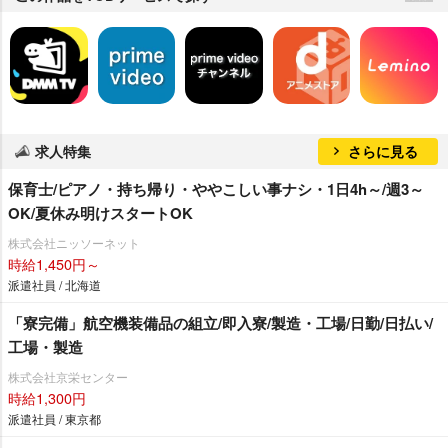
求人特集
さらに見る
保育士/ピアノ・持ち帰り・ややこしい事ナシ・1日4h～/週3～
OK/夏休み明けスタートOK
株式会社ニッソーネット
時給1,450円～
派遣社員 / 北海道
「寮完備」航空機装備品の組立/即入寮/製造・工場/日勤/日払い/
工場・製造
株式会社京栄センター
時給1,300円
派遣社員 / 東京都