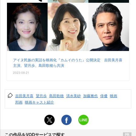
アイヌ民族の実話を映画化『カムイのうた』公開決定 吉田美月喜
主演、望月歩、島田歌穂ら共演
2023-08-21
吉田美月喜
望月歩
島田歌穂
清水美砂
加藤雅也
俳優
映画
邦画
映画キャスト紹介
この作品をVODサービスで探す