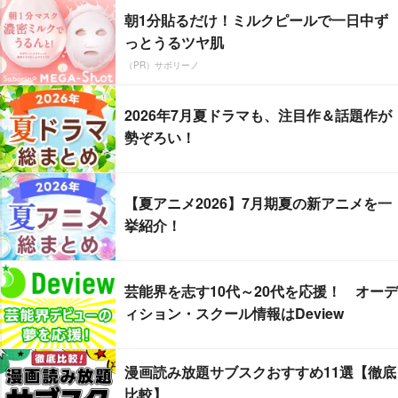
朝1分貼るだけ！ミルクピールで一日中ず
っとうるツヤ肌
（PR）サボリーノ
2026年7月夏ドラマも、注目作＆話題作が
勢ぞろい！
【夏アニメ2026】7月期夏の新アニメを一
挙紹介！
芸能界を志す10代～20代を応援！ オーデ
ィション・スクール情報はDeview
漫画読み放題サブスクおすすめ11選【徹底
比較】