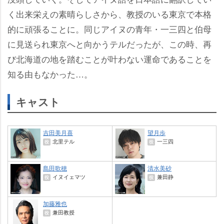
く出来栄えの素晴らしさから、教授のいる東京で本格
的に頑張ることに。同じアイヌの青年・一三四と伯母
に見送られ東京へと向かうテルだったが、この時、再
び北海道の地を踏むことが叶わない運命であることを
知る由もなかった…。
キャスト
吉田美月喜
望月歩
北里テル
一三四
役
役
島田歌穂
清水美砂
イヌイェマツ
兼田静
役
役
加藤雅也
兼田教授
役