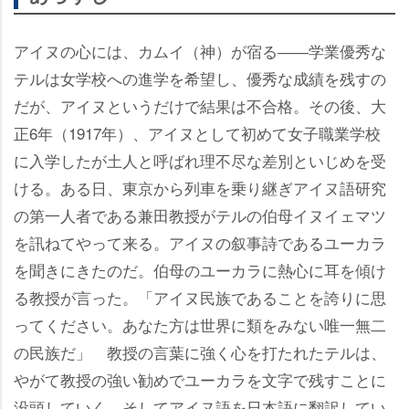
アイヌの心には、カムイ（神）が宿る――学業優秀な
テルは女学校への進学を希望し、優秀な成績を残すの
だが、アイヌというだけで結果は不合格。その後、大
正6年（1917年）、アイヌとして初めて女子職業学校
に入学したが土人と呼ばれ理不尽な差別といじめを受
ける。ある日、東京から列車を乗り継ぎアイヌ語研究
の第一人者である兼田教授がテルの伯母イヌイェマツ
を訊ねてやって来る。アイヌの叙事詩であるユーカラ
を聞きにきたのだ。伯母のユーカラに熱心に耳を傾け
る教授が言った。「アイヌ民族であることを誇りに思
ってください。あなた方は世界に類をみない唯一無二
の民族だ」 教授の言葉に強く心を打たれたテルは、
がて教授の強い勧めでユーカラを文字で残すことに
没頭していく。そしてアイヌ語を日本語に翻訳してい