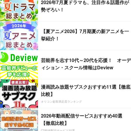
2026年7月夏ドラマも、注目作＆話題作が
勢ぞろい！
【夏アニメ2026】7月期夏の新アニメを一
挙紹介！
芸能界を志す10代～20代を応援！ オーデ
ィション・スクール情報はDeview
漫画読み放題サブスクおすすめ11選【徹底
比較】
オリコン顧客満足度ランキング
2026年動画配信サービスおすすめ40選
【徹底比較】
CS動画配信サービス20選