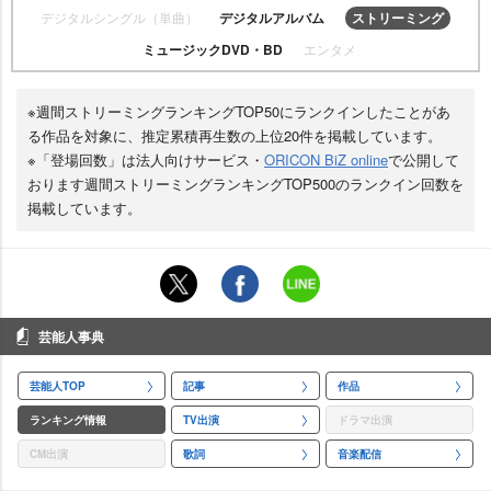
デジタルシングル（単曲）
デジタルアルバム
ストリーミング
ミュージックDVD・BD
エンタメ
※週間ストリーミングランキングTOP50にランクインしたことがあ
る作品を対象に、推定累積再生数の上位20件を掲載しています。
※「登場回数」は法人向けサービス・
ORICON BiZ online
で公開して
おります週間ストリーミングランキングTOP500のランクイン回数を
掲載しています。
芸能人事典
芸能人TOP
記事
作品
ランキング情報
TV出演
ドラマ出演
CM出演
歌詞
音楽配信