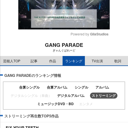
Powered by 
GliaStudios
GANG PARADE
M
ぎゃんぐぱれーど
u
t
芸能人TOP
記事
作品
ランキング
TV出演
歌詞
e
GANG PARADEのランキング情報
合算シングル
合算アルバム
シングル
アルバム
デジタルシングル（単曲）
デジタルアルバム
ストリーミング
ミュージックDVD・BD
エンタメ
ストリーミング再生数TOP5作品
FiX YOUR TEETH