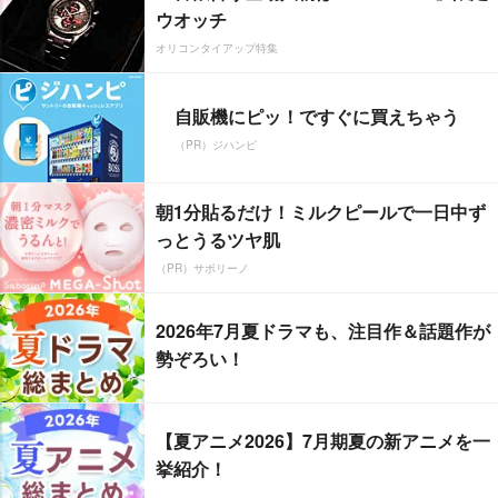
ウオッチ
オリコンタイアップ特集
自販機にピッ！ですぐに買えちゃう
（PR）ジハンピ
朝1分貼るだけ！ミルクピールで一日中ず
っとうるツヤ肌
（PR）サボリーノ
2026年7月夏ドラマも、注目作＆話題作が
勢ぞろい！
【夏アニメ2026】7月期夏の新アニメを一
挙紹介！