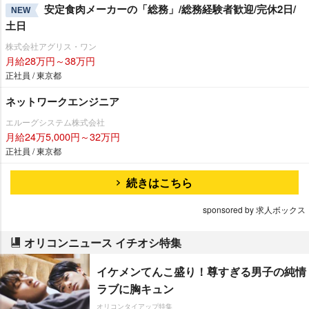
安定食肉メーカーの「総務」/総務経験者歓迎/完休2日/
NEW
土日
株式会社アグリス・ワン
月給28万円～38万円
正社員 / 東京都
ネットワークエンジニア
エルーグシステム株式会社
月給24万5,000円～32万円
正社員 / 東京都
続きはこちら
sponsored by 求人ボックス
オリコンニュース イチオシ特集
イケメンてんこ盛り！尊すぎる男子の純情
ラブに胸キュン
オリコンタイアップ特集