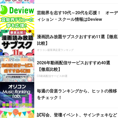
芸能界を志す10代～20代を応援！ オーデ
ィション・スクール情報はDeview
漫画読み放題サブスクおすすめ11選【徹底
比較】
オリコン顧客満足度ランキング
2026年動画配信サービスおすすめ40選
【徹底比較】
CS動画配信サービス20選
毎週の音楽ランキングから、ヒットの推移
をチェック！
試写会、登壇イベント、サインチェキなど