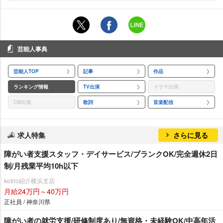
芸能人事典
芸能人TOP
記事
作品
ランキング情報
TV出演
ドラマ出演
CM出演
歌詞
音楽配信
求人特集
さらに見る
障がい者支援スタッフ・デイサービス/ブランクOK/完全週休2日
制/月残業平均10h以下
kotrio紹介横浜支店
月給24万円～40万円
正社員 / 神奈川県
障がい者の就労支援/研修制度あり/無資格・未経験OK/中高年活