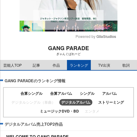
Powered by 
GliaStudios
GANG PARADE
M
ぎゃんぐぱれーど
u
t
芸能人TOP
記事
作品
ランキング
TV出演
歌詞
e
GANG PARADEのランキング情報
合算シングル
合算アルバム
シングル
アルバム
デジタルシングル（単曲）
デジタルアルバム
ストリーミング
ミュージックDVD・BD
エンタメ
デジタルアルバム売上TOP2作品
WELCOME TO GANG PARADE