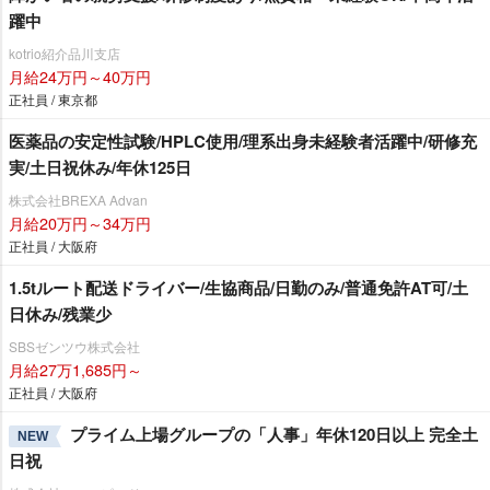
躍中
kotrio紹介品川支店
月給24万円～40万円
正社員 / 東京都
医薬品の安定性試験/HPLC使用/理系出身未経験者活躍中/研修充
実/土日祝休み/年休125日
株式会社BREXA Advan
月給20万円～34万円
正社員 / 大阪府
1.5tルート配送ドライバー/生協商品/日勤のみ/普通免許AT可/土
日休み/残業少
SBSゼンツウ株式会社
月給27万1,685円～
正社員 / 大阪府
プライム上場グループの「人事」年休120日以上 完全土
NEW
日祝