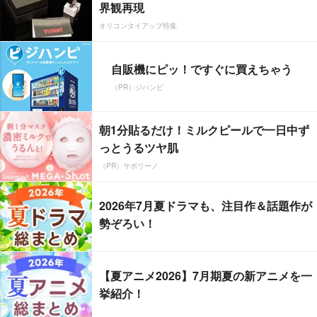
界観再現
オリコンタイアップ特集
自販機にピッ！ですぐに買えちゃう
（PR）ジハンピ
朝1分貼るだけ！ミルクピールで一日中ず
っとうるツヤ肌
（PR）サボリーノ
2026年7月夏ドラマも、注目作＆話題作が
勢ぞろい！
【夏アニメ2026】7月期夏の新アニメを一
挙紹介！