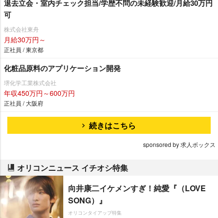
退去立会・室内チェック担当/学歴不問の未経験歓迎/月給30万円
可
株式会社東舟
月給30万円～
正社員 / 東京都
化粧品原料のアプリケーション開発
堺化学工業株式会社
年収450万円～600万円
正社員 / 大阪府
続きはこちら
sponsored by 求人ボックス
オリコンニュース イチオシ特集
向井康二イケメンすぎ！純愛『（LOVE
SONG）』
オリコンタイアップ特集