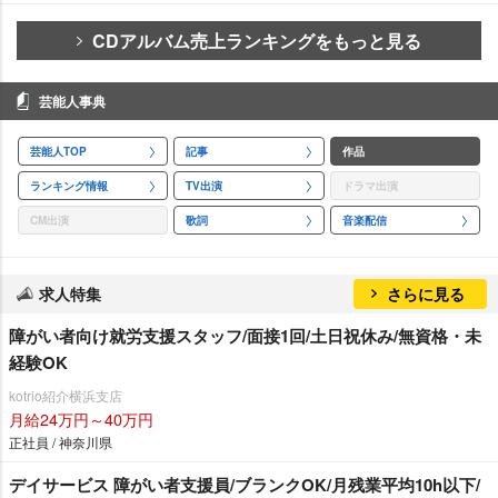
CDアルバム売上ランキングをもっと見る
芸能人事典
芸能人TOP
記事
作品
ランキング情報
TV出演
ドラマ出演
CM出演
歌詞
音楽配信
求人特集
さらに見る
障がい者向け就労支援スタッフ/面接1回/土日祝休み/無資格・未
経験OK
kotrio紹介横浜支店
月給24万円～40万円
正社員 / 神奈川県
デイサービス 障がい者支援員/ブランクOK/月残業平均10h以下/