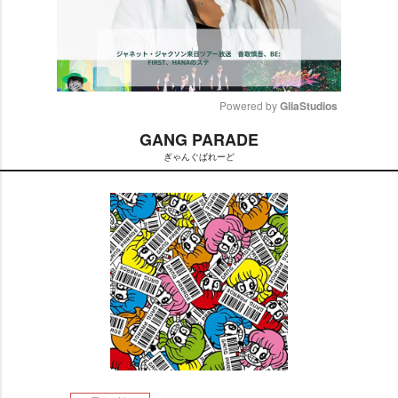
Powered by 
GliaStudios
GANG PARADE
M
ぎゃんぐぱれーど
u
t
e