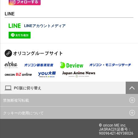
LINE
LINEアカウントメディア
PC版に切り替え
禁無断複写転載
クッキーの使用について
© oricon ME inc.
JASRAC許諾番号：
9009642140Y38026