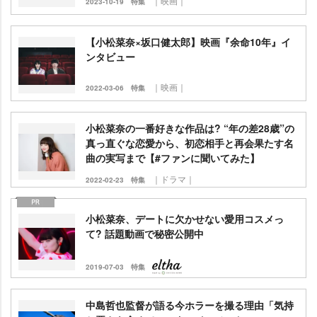
｜映画｜
2023-10-19
特集
【小松菜奈×坂口健太郎】映画『余命10年』イ
ンタビュー
｜映画｜
2022-03-06
特集
小松菜奈の一番好きな作品は? “年の差28歳”の
真っ直ぐな恋愛から、初恋相手と再会果たす名
曲の実写まで【#ファンに聞いてみた】
｜ドラマ｜
2022-02-23
特集
小松菜奈、デートに欠かせない愛用コスメっ
て? 話題動画で秘密公開中
2019-07-03
特集
中島哲也監督が語る今ホラーを撮る理由「気持