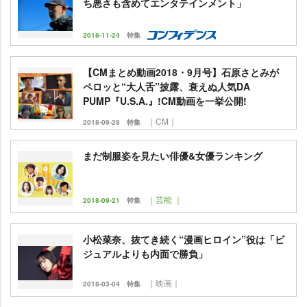
ち悪さも含めてエンタテインメント」
2018-11-24
特集
【CMまとめ動画2018・9月号】石原さとみが
ペロッと“大人舌”披露、衰えぬ人気DA
PUMP『U.S.A.』!CM動画を一挙公開!
｜CM｜
2018-09-28
特集
まだ制服姿を見たい俳優&女優ランキング
｜芸能 ｜
2018-09-21
特集
小松菜奈、抜てき続く“漫画ヒロイン”役は「ビ
ジュアルよりも内面で勝負」
｜映画｜
2018-03-04
特集