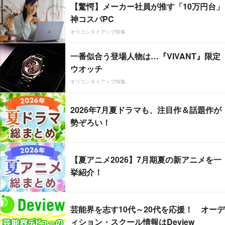
【驚愕】メーカー社員が推す「10万円台」
神コスパPC
オリコンタイアップ特集
一番似合う登場人物は…『VIVANT』限定
ウオッチ
オリコンタイアップ特集
2026年7月夏ドラマも、注目作＆話題作が
勢ぞろい！
【夏アニメ2026】7月期夏の新アニメを一
挙紹介！
芸能界を志す10代～20代を応援！ オーデ
ィション・スクール情報はDeview