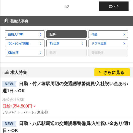
1/2
次へ
芸能人事典
芸能人TOP
記事
作品
ランキング情報
TV出演
ドラマ出演
CM出演
歌詞
音楽配信
求人特集
さらに見る
日勤・竹ノ塚駅周辺の交通誘導警備員/入社祝い金あり/
NEW
週1日～OK
株式会社MSK
日給1万4,500円～
アルバイト・パート / 東京都
日勤・八広駅周辺の交通誘導警備員/入社祝い金あり/週1
NEW
日～OK