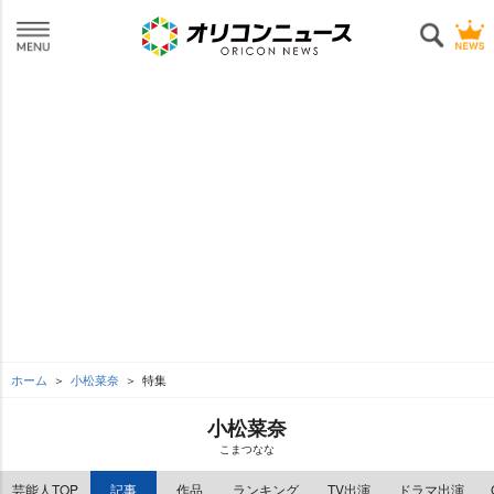
ホーム
小松菜奈
特集
小松菜奈
こまつなな
芸能人TOP
記事
作品
ランキング
TV出演
ドラマ出演