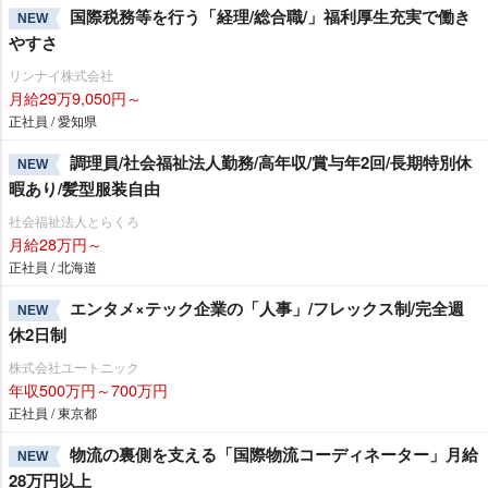
国際税務等を行う「経理/総合職/」福利厚生充実で働き
NEW
すさ
リンナイ株式会社
月給29万9,050円～
正社員 / 愛知県
調理員/社会福祉法人勤務/高年収/賞与年2回/長期特別休
NEW
暇あり/髪型服装自由
社会福祉法人とらくろ
月給28万円～
正社員 / 北海道
エンタメ×テック企業の「人事」/フレックス制/完全週
NEW
休2日制
株式会社ユートニック
年収500万円～700万円
正社員 / 東京都
物流の裏側を支える「国際物流コーディネーター」月給
NEW
28万円以上