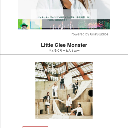
Powered by 
GliaStudios
Little Glee Monster
M
りとるぐりーもんすたー
u
t
e