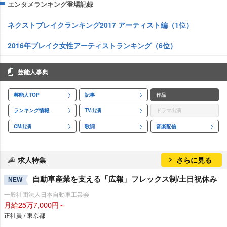
エンタメランキング登場記録
ネクストブレイクランキング2017 アーティスト編（1位）
2016年ブレイク女性アーティストランキング（6位）
芸能人事典
芸能人TOP
記事
作品
ランキング情報
TV出演
ドラマ出演
CM出演
歌詞
音楽配信
求人特集
さらに見る
自動車産業を支える「広報」フレックス制/土日祝休み
NEW
一般社団法人日本自動車工業会
月給25万7,000円～
正社員 / 東京都