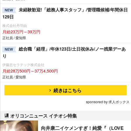
未経験歓迎!「総務人事スタッフ」/管理職候補/年間休日
NEW
129日
株式会社丹羽由
月給23万円～39万円
正社員 / 愛知県
総合職「経理」/年休123日/土日祝休み/ノー残業デーあ
NEW
り
伊藤忠セラテック株式会社
月給28万500円～37万4,500円
正社員 / 愛知県
続きはこちら
sponsored by 求人ボックス
オリコンニュース イチオシ特集
向井康二イケメンすぎ！純愛『（LOVE