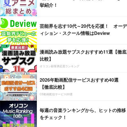
挙紹介！
芸能界を志す10代～20代を応援！ オーデ
ィション・スクール情報はDeview
漫画読み放題サブスクおすすめ11選【徹底
比較】
オリコン顧客満足度ランキング
2026年動画配信サービスおすすめ40選
【徹底比較】
CS動画配信サービス20選
毎週の音楽ランキングから、ヒットの推移
をチェック！