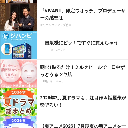
『VIVANT』限定ウオッチ、プロデューサ
ーの感想は
オリコンタイアップ特集
自販機にピッ！ですぐに買えちゃう
（PR）ジハンピ
朝1分貼るだけ！ミルクピールで一日中ず
っとうるツヤ肌
（PR）サボリーノ
2026年7月夏ドラマも、注目作＆話題作が
勢ぞろい！
【夏アニメ2026】7月期夏の新アニメを一