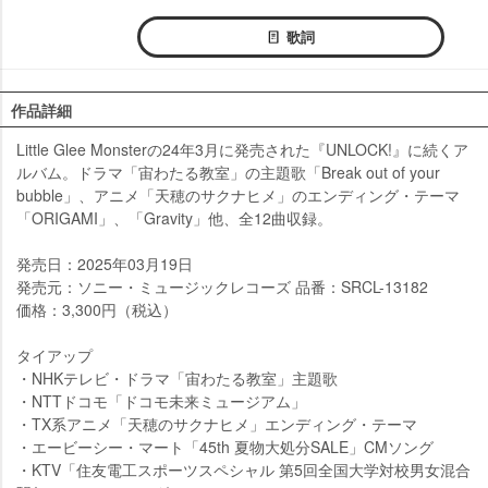
歌詞
作品詳細
Little Glee Monsterの24年3月に発売された『UNLOCK!』に続くア
ルバム。ドラマ「宙わたる教室」の主題歌「Break out of your
bubble」、アニメ「天穂のサクナヒメ」のエンディング・テーマ
「ORIGAMI」、「Gravity」他、全12曲収録。
発売日：2025年03月19日
発売元：ソニー・ミュージックレコーズ 品番：SRCL-13182
価格：3,300円（税込）
タイアップ
・NHKテレビ・ドラマ「宙わたる教室」主題歌
・NTTドコモ「ドコモ未来ミュージアム」
・TX系アニメ「天穂のサクナヒメ」エンディング・テーマ
・エービーシー・マート「45th 夏物大処分SALE」CMソング
・KTV「住友電工スポーツスペシャル 第5回全国大学対校男女混合