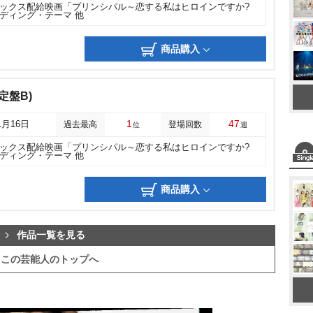
ックス配給映画「プリンシパル～恋する私はヒロインですか?
ディング・テーマ 他
商品購入
定盤B)
1
47
1月16日
過去最高
登場回数
位
週
ックス配給映画「プリンシパル～恋する私はヒロインですか?
ディング・テーマ 他
商品購入
作品一覧を見る
この芸能人のトップへ