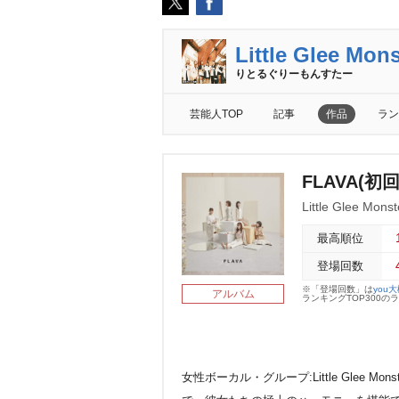
Little Glee Mons
りとるぐりーもんすたー
芸能人TOP
記事
作品
ラン
FLAVA(初
Little Glee Monst
最高順位
登場回数
※「登場回数」は
you
アルバム
ランキングTOP300
女性ボーカル・グループ:Little Glee M