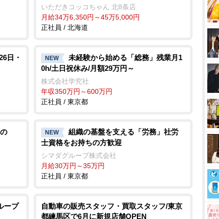
いただきコッコちゃん 北8条店
月給34万6,350円～45万5,000円
正社員 / 北海道
26日・
未経験から始める「総務」残業月1
NEW
0h/土日祝休み/月額29万円～
株式会社学究社
年収350万円～600万円
正社員 / 東京都
の
組織の基盤を支える「労務」社労
NEW
士資格をお持ちの方歓迎
シマダグループ株式会社
月給30万円～35万円
正社員 / 東京都
ループ
自動車の販売スタッフ・買取スタッフ/東京
都練馬区で6月に新規店舗OPEN