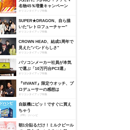
名物45％増量キャンペーン
オリコンタイアップ特集
SUPER★DRAGON、自ら描
いた”レトロフューチャー”
オリコンタイアップ特集
CROWN HEAD、結成1周年で
見えた”バンドらしさ”
オリコンタイアップ特集
パソコンメーカー社員が本気
で選ぶ「10万円台PC3選」
オリコンタイアップ特集
『VIVANT』限定ウオッチ、プ
ロデューサーの感想は
オリコンタイアップ特集
自販機にピッ！ですぐに買え
ちゃう
（PR）ジハンピ
朝1分貼るだけ！ミルクピール