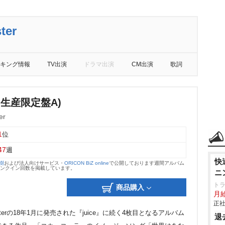
ter
キング情報
TV出演
ドラマ出演
CM出演
歌詞
回生産限定盤A)
er
1
位
47
週
快
大樹
および法人向けサービス・
ORICON BiZ online
で公開しております週間アルバム
のランクイン回数を掲載しています。
ニ
ト
商品購入
月給
正社
onsterの18年1月に発売された『juice』に続く4枚目となるアルバム
退