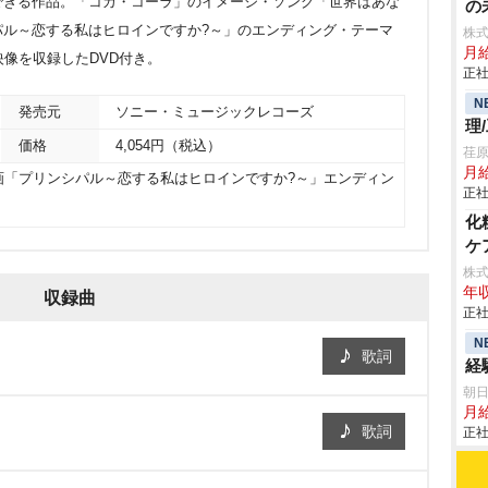
できる作品。「コカ・コーラ」のイメージ・ソング「世界はあな
の
パル～恋する私はヒロインですか?～」のエンディング・テーマ
株
月
映像を収録したDVD付き。
正社
N
発売元
ソニー・ミュージックレコーズ
理
価格
4,054円（税込）
荏
月給
画「プリンシパル～恋する私はヒロインですか?～」エンディン
正社
化
ケ
株
年収
収録曲
正社
N
歌詞
経
朝
月
歌詞
正社