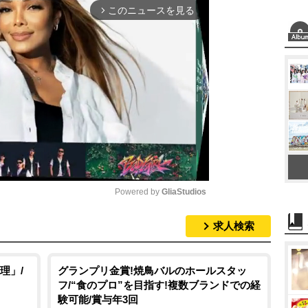
このニュースを見る
arrow_forward_ios
Powered by 
GliaStudios
求人検索
M
u
t
理」/
グランプリ金賞!焼鳥バルのホールスタッ
フ/“食のプロ”を目指す!複数ブランドでの経
e
験可能/賞与年3回