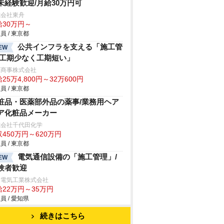
未経験歓迎/月給30万円可
式会社東舟
給30万円～
員 / 東京都
公共インフラを支える「施工管
EW
/工期少なく工期短い」
原商事株式会社
25万4,800円～32万600円
員 / 東京都
粧品・医薬部外品の薬事/業務用ヘア
ア化粧品メーカー
式会社千代田化学
450万円～620万円
員 / 東京都
電気通信設備の「施工管理」/
EW
験者歓迎
日電気工業株式会社
給22万円～35万円
員 / 愛知県
続きはこちら