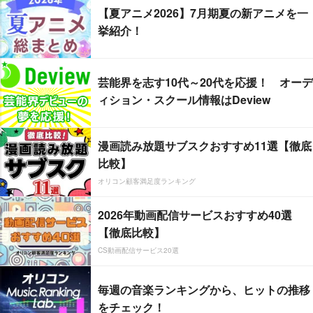
【夏アニメ2026】7月期夏の新アニメを一
挙紹介！
芸能界を志す10代～20代を応援！ オーデ
ィション・スクール情報はDeview
漫画読み放題サブスクおすすめ11選【徹底
比較】
オリコン顧客満足度ランキング
2026年動画配信サービスおすすめ40選
【徹底比較】
CS動画配信サービス20選
毎週の音楽ランキングから、ヒットの推移
をチェック！