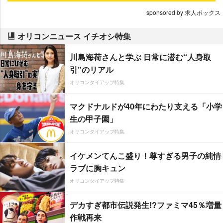
sponsored by 求人ボックス
オリコンニュース イチオシ特集
川島海荷さんと学ぶ 日常に潜む“人身取
引”のリアル
オリコンタイアップ特集
マクドナルドが40年にわたり支える「小学
生の甲子園」
オリコンタイアップ特集
イケメンてんこ盛り！尊すぎる男子の純情
ラブに胸キュン
オリコンタイアップ特集
デカすぎ都市伝説発生!?ファミマ45％増量
作戦再来