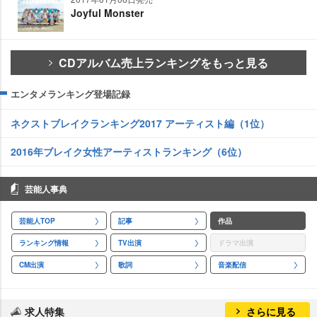
Joyful Monster
CDアルバム売上ランキングをもっと見る
エンタメランキング登場記録
ネクストブレイクランキング2017 アーティスト編（1位）
2016年ブレイク女性アーティストランキング（6位）
芸能人事典
芸能人TOP
記事
作品
ランキング情報
TV出演
ドラマ出演
CM出演
歌詞
音楽配信
求人特集
さらに見る