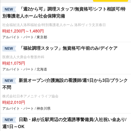
「週2から可」調理スタッフ/無資格可/シフト相談可/特
NEW
別養護老人ホーム/社会保障完備
社会福祉法人洛和福祉会/特別養護老人ホーム 洛和ヴィラ文京春日
時給1,230円～1,480円
アルバイト・パート / 東京都
「福祉調理スタッフ」無資格可/午前のみ/デイケア
NEW
医療法人大庚会今整形外科
時給1,075円
アルバイト・パート / 北海道
新規オープン/介護施設の看護師/週1日から3日/ブランク
NEW
不問
株式会社日本アメニティライフ協会
時給2,010円
アルバイト・パート / 神奈川県
日勤・緑が丘駅周辺の交通誘導警備員/入社祝い金あり/
NEW
週1日～OK