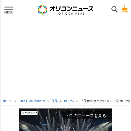
ホーム
Little Glee Monster
作品
Blu-ray
『天穂のサクナヒメ』上巻 Blu-ray
このニュースを見る
arrow_forward_ios