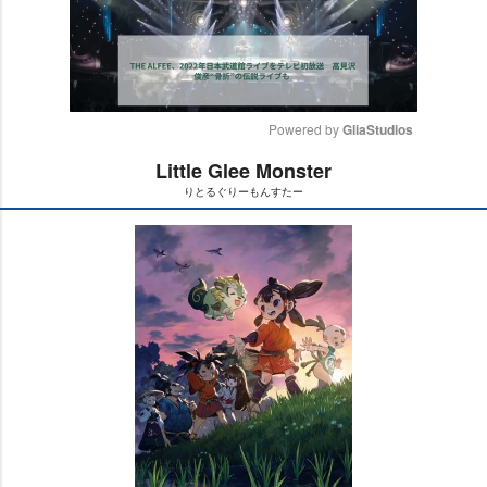
Powered by 
GliaStudios
Little Glee Monster
M
りとるぐりーもんすたー
u
t
e