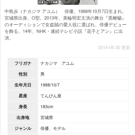
中島歩（ナカジマ アユム） 俳優。1988年10月7日生まれ。
宮城県出身。O型。2013年、美輪明宏主演の舞台『黒蜥蜴』
のオーディションで女盗賊の愛人役に選ばれ、俳優デビュー
を飾る。14年、NHK・連続テレビ小説『花子とアン』に出
演。
2014-05-30 更新
フリガナ
ナカジマ アユム
性別
男
生年月日
1988/10/7
星座
てんびん座
身長
183cm
出身地
宮城県
ジャンル
俳優、モデル