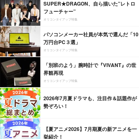
SUPER★DRAGON、自ら描いた”レトロ
フューチャー”
オリコンタイアップ特集
パソコンメーカー社員が本気で選んだ「10
万円台PC３選」
オリコンタイアップ特集
「別班のよう」腕時計で『VIVANT』の世
界観再現
オリコンタイアップ特集
2026年7月夏ドラマも、注目作＆話題作が
勢ぞろい！
【夏アニメ2026】7月期夏の新アニメを一
挙紹介！