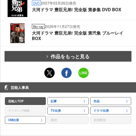
2027年03月26日発売
DVD
大河ドラマ 豊臣兄弟! 完全版 第参集 DVD BOX
2026年11月27日発売
Blu-ray
大河ドラマ 豊臣兄弟! 完全版 第弐集 ブルーレイ
BOX
作品をもっと見る
芸能人事典
芸能人TOP
記事
作品
ランキング情報
TV出演
ドラマ出演
CM出演
歌詞
音楽配信