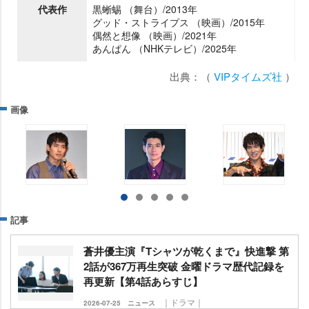
代表作
黒蜥蜴 （舞台）/2013年
グッド・ストライプス （映画）/2015年
偶然と想像 （映画）/2021年
あんぱん （NHKテレビ）/2025年
出典：（
VIPタイムズ社
）
画像
記事
蒼井優主演『Tシャツが乾くまで』快進撃 第
2話が367万再生突破 金曜ドラマ歴代記録を
再更新【第4話あらすじ】
｜ドラマ｜
2026-07-25
ニュース