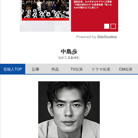
Powered by 
GliaStudios
M
中島歩
u
なかじまあゆむ
t
e
芸能人TOP
記事
作品
TV出演
ドラマ出演
CM出演