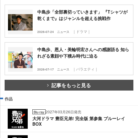
中島歩「全部裏切っていきます」 『Tシャツが
乾くまで』はジャンルを超える挑戦作
｜ドラマ｜
2026-07-24
ニュース
中島歩、恩人・美輪明宏さんへの感謝語る 知ら
れざる素顔や下積み時代に迫る
｜バラエティ｜
2026-07-17
ニュース
記事をもっと見る
作品
2027年03月26日発売
Blu-ray
大河ドラマ 豊臣兄弟! 完全版 第参集 ブルーレイ
BOX