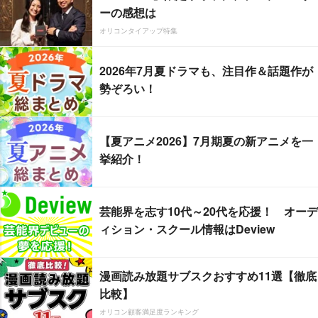
ーの感想は
オリコンタイアップ特集
2026年7月夏ドラマも、注目作＆話題作が
勢ぞろい！
【夏アニメ2026】7月期夏の新アニメを一
挙紹介！
芸能界を志す10代～20代を応援！ オーデ
ィション・スクール情報はDeview
漫画読み放題サブスクおすすめ11選【徹底
比較】
オリコン顧客満足度ランキング