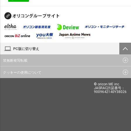
PC版に切り替え
禁無断複写転載
クッキーの使用について
© oricon ME inc.
JASRAC許諾番号：
9009642140Y38026