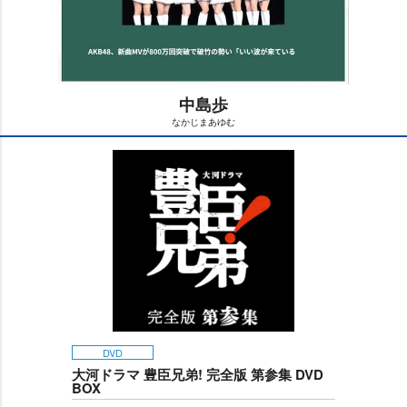
中島歩
なかじまあゆむ
M
u
t
e
DVD
大河ドラマ 豊臣兄弟! 完全版 第参集 DVD
BOX