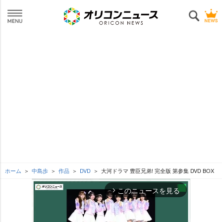
ホーム
中島歩
作品
DVD
大河ドラマ 豊臣兄弟! 完全版 第参集 DVD BOX
このニュースを見る
arrow_forward_ios