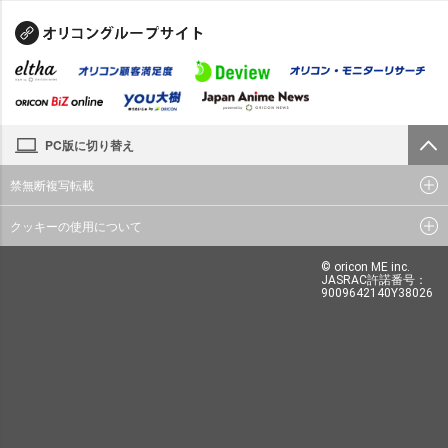
PC版に切り替え
禁無断複写転載
クッキーの使用について
© oricon ME inc.
JASRAC許諾番号：
9009642140Y38026