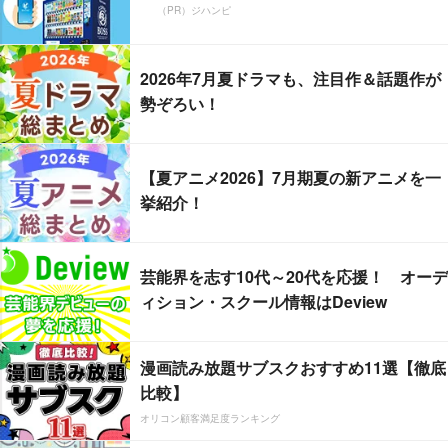
（PR）ジハンピ
2026年7月夏ドラマも、注目作＆話題作が
勢ぞろい！
【夏アニメ2026】7月期夏の新アニメを一
挙紹介！
芸能界を志す10代～20代を応援！ オーデ
ィション・スクール情報はDeview
漫画読み放題サブスクおすすめ11選【徹底
比較】
オリコン顧客満足度ランキング