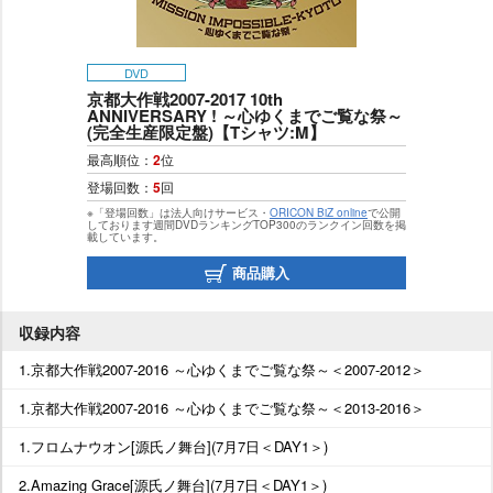
DVD
京都大作戦2007-2017 10th
ANNIVERSARY ! ～心ゆくまでご覧な祭～
(完全生産限定盤)【Tシャツ:M】
最高順位：
2
位
登場回数：
5
回
※「登場回数」は法人向けサービス・
ORICON BiZ online
で公開
しております週間DVDランキングTOP300のランクイン回数を掲
載しています。
商品購入
収録内容
1.京都大作戦2007-2016 ～心ゆくまでご覧な祭～＜2007-2012＞
1.京都大作戦2007-2016 ～心ゆくまでご覧な祭～＜2013-2016＞
1.フロムナウオン[源氏ノ舞台](7月7日＜DAY1＞)
2.Amazing Grace[源氏ノ舞台](7月7日＜DAY1＞)