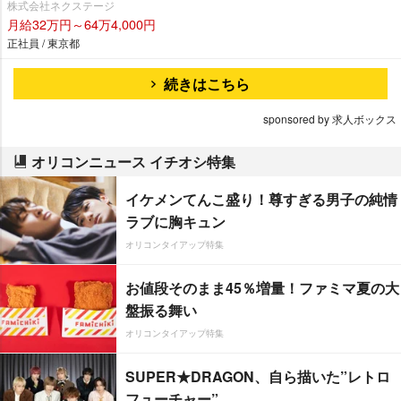
株式会社ネクステージ
月給32万円～64万4,000円
正社員 / 東京都
続きはこちら
sponsored by 求人ボックス
オリコンニュース イチオシ特集
イケメンてんこ盛り！尊すぎる男子の純情
ラブに胸キュン
オリコンタイアップ特集
お値段そのまま45％増量！ファミマ夏の大
盤振る舞い
オリコンタイアップ特集
SUPER★DRAGON、自ら描いた”レトロ
フューチャー”