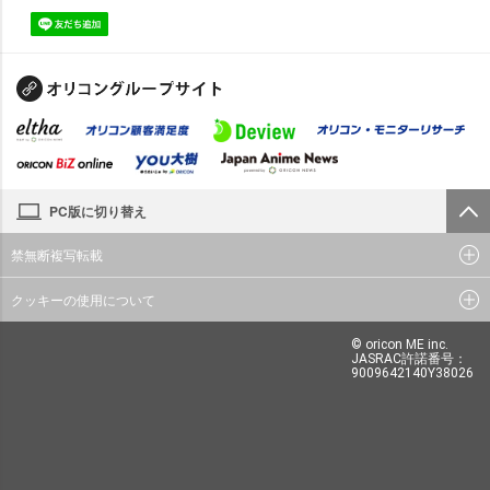
PC版に切り替え
禁無断複写転載
クッキーの使用について
© oricon ME inc.
JASRAC許諾番号：
9009642140Y38026