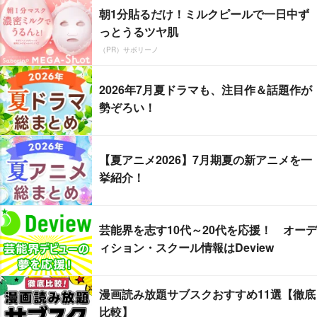
朝1分貼るだけ！ミルクピールで一日中ず
っとうるツヤ肌
（PR）サボリーノ
2026年7月夏ドラマも、注目作＆話題作が
勢ぞろい！
【夏アニメ2026】7月期夏の新アニメを一
挙紹介！
芸能界を志す10代～20代を応援！ オーデ
ィション・スクール情報はDeview
漫画読み放題サブスクおすすめ11選【徹底
比較】