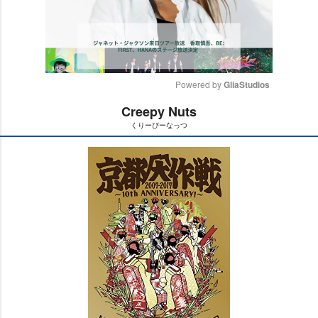
Powered by 
GliaStudios
Creepy Nuts
M
くりーぴーなっつ
u
t
e