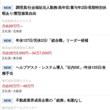
調理員/社会福祉法人勤務/高年収/賞与年2回/長期特別休
NEW
暇あり/髪型服装自由
社会福祉法人とらくろ
月給28万円～
正社員 / 北海道
年休127日/完休2日/「総合職」リーダー候補
NEW
株式会社西原衛生工業所
月給28万5,000円～34万7,000円
正社員 / 東京都
ヘルプデスク・システム導入「社内SE」/年休125日/各
NEW
種手当
株式会社日商エステム
月給30万円～48万円
正社員 / 大阪府
不動産業界成長企業の「総務」転勤なし
NEW
株式会社アールプランナー