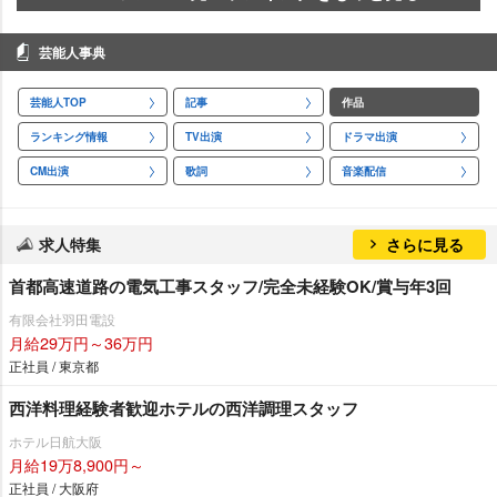
芸能人事典
芸能人TOP
記事
作品
ランキング情報
TV出演
ドラマ出演
CM出演
歌詞
音楽配信
求人特集
さらに見る
首都高速道路の電気工事スタッフ/完全未経験OK/賞与年3回
有限会社羽田電設
月給29万円～36万円
正社員 / 東京都
西洋料理経験者歓迎ホテルの西洋調理スタッフ
ホテル日航大阪
月給19万8,900円～
正社員 / 大阪府