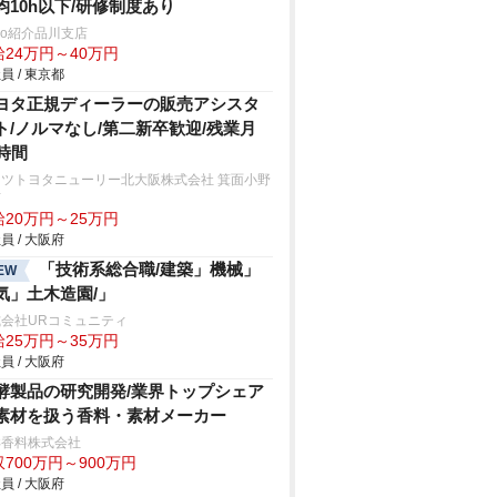
均10h以下/研修制度あり
trio紹介品川支店
給24万円～40万円
員 / 東京都
ヨタ正規ディーラーの販売アシスタ
ト/ノルマなし/第二新卒歓迎/残業月
0時間
ッツトヨタニューリー北大阪株式会社 箕面小野
店
給20万円～25万円
員 / 大阪府
「技術系総合職/建築」機械」
EW
気」土木造園/」
会社URコミュニティ
給25万円～35万円
員 / 大阪府
酵製品の研究開発/業界トップシェア
素材を扱う香料・素材メーカー
洋香料株式会社
700万円～900万円
員 / 大阪府