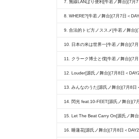
7. 無線LANばり便利[牛若ノ舞台](7月7
8. WHERE?[牛若ノ舞台](7月7日＜DAY
9. 合法的トビ方ノススメ[牛若ノ舞台](7
10. 日本の米は世界一[牛若ノ舞台](7月
11. クラーク博士と僕[牛若ノ舞台](7月
12. Louder[源氏ノ舞台](7月8日＜DAY
13. みんなのうた[源氏ノ舞台](7月8日＜
14. 閃光 feat.10-FEET[源氏ノ舞台](
15. Let The Beat Carry On[源氏ノ
16. 睡蓮花[源氏ノ舞台](7月8日＜DAY2