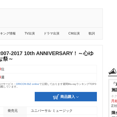
キング情報
TV出演
ドラマ出演
CM出演
歌詞
7-2017 10th ANNIVERSARY ! ～心ゆ
な祭～
8
位
4
週
「
向けサービス・
ORICON BiZ online
で公開しております週間Blu-rayランキングTOP3
掲載しています。
施
ネ
商品購入
月
正社
発売元
ユニバーサル ミュージック
障