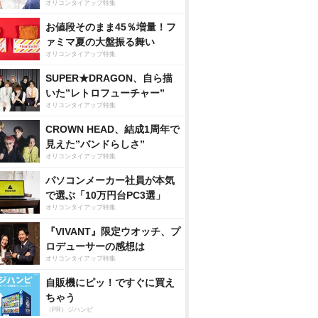
オリコンタイアップ特集
お値段そのまま45％増量！フ
ァミマ夏の大盤振る舞い
オリコンタイアップ特集
SUPER★DRAGON、自ら描
いた”レトロフューチャー”
オリコンタイアップ特集
CROWN HEAD、結成1周年で
見えた”バンドらしさ”
オリコンタイアップ特集
パソコンメーカー社員が本気
で選ぶ「10万円台PC3選」
オリコンタイアップ特集
『VIVANT』限定ウオッチ、プ
ロデューサーの感想は
オリコンタイアップ特集
自販機にピッ！ですぐに買え
ちゃう
（PR）ジハンピ