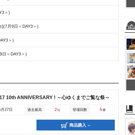
Y3＞)
ノ舞台](7月9日＜DAY3＞)
DAY3＞)
9日＜DAY3＞)
17 10th ANNIVERSARY ! ～心ゆくまでご覧な祭～
2
5
6月27日
過去最高
登場回数
位
週
商品購入