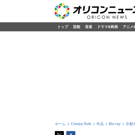
トップ
芸能
音楽
ドラマ&映画
アニメ
ホーム
Creepy Nuts
作品
Blu-ray
京都大