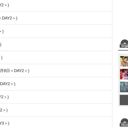
Y2＞)
DAY2＞)
＞)
)
)
月8日＜DAY2＞)
＜DAY2＞)
Y2＞)
2＞)
Y3＞)