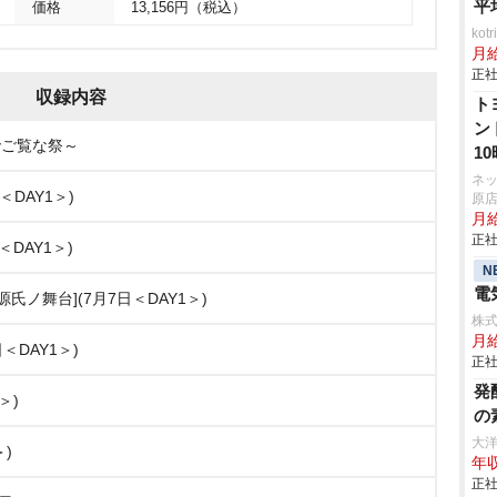
平
価格
13,156円（税込）
ko
月
正社
収録内容
ト
ン
までご覧な祭～
1
ネ
＜DAY1＞)
原
月
正社
日＜DAY1＞)
N
電
氏ノ舞台](7月7日＜DAY1＞)
株式
月
月7日＜DAY1＞)
正社
発
＞)
の
大
＞)
年収
正社