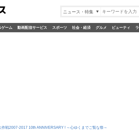
ニュース・特集
&ゲーム
動画配信サービス
スポーツ
社会・経済
グルメ
ビューティ
ラ
作戦2007-2017 10th ANNIVERSARY ! ～心ゆくまでご覧な祭～