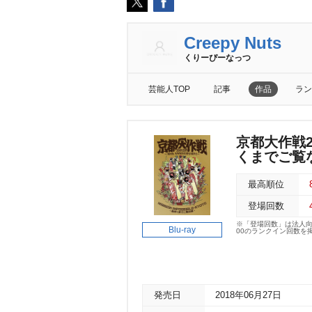
Creepy Nuts
くりーぴーなっつ
芸能人TOP
記事
作品
ラン
京都大作戦200
くまでご覧
最高順位
登場回数
※「登場回数」は法人
Blu-ray
00のランクイン回数を
発売日
2018年06月27日