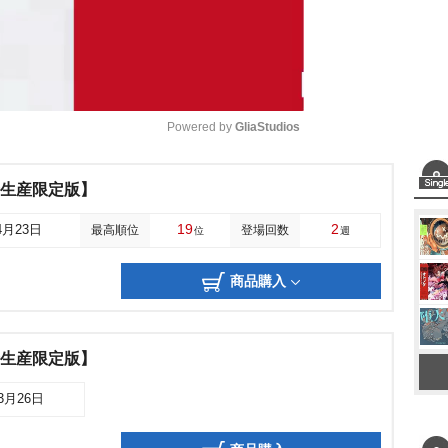
Powered by 
GliaStudios
M
全生産限定版】
u
19
2
4月23日
最高順位
登場回数
位
週
t
e
商品購入
全生産限定版】
03月26日