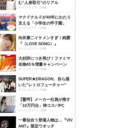
む“人身取引”のリアル
オリコンタイアップ特集
マクドナルドが40年にわたり
支える「小学生の甲子園」
オリコンタイアップ特集
向井康二イケメンすぎ！純愛
『（LOVE SONG）』
オリコンタイアップ特集
大好評につき再び！ファミマ
名物45％増量キャンペーン
オリコンタイアップ特集
SUPER★DRAGON、自ら描
いた”レトロフューチャー”
オリコンタイアップ特集
【驚愕】メーカー社員が推す
「10万円台」神コスパPC
オリコンタイアップ特集
一番似合う登場人物は…『VIV
ANT』限定ウオッチ