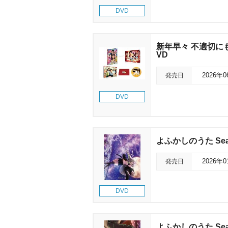
DVD
新年早々 不適切に
VD
発売日
2026年
DVD
よふかしのうた Se
発売日
2026年
DVD
よふかしのうた Se