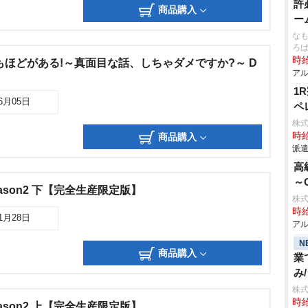
許
商品購入
ー
なも
ろ
時給
もほどがある!～真面目な話、しちゃダメですか?～ D
アル
1
06月05日
ペ
株
時給
商品購入
派遣
高
～
ason2 下【完全生産限定版】
株
時給
01月28日
アル
N
商品購入
業
み
株
時給
ason2 上【完全生産限定版】