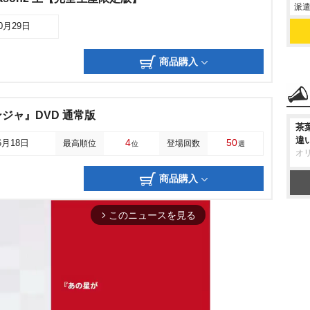
派遣
10月29日
商品購入
ジャ』DVD 通常版
茶
違
4
50
6月18日
最高順位
登場回数
位
週
オ
商品購入
このニュースを見る
arrow_forward_ios