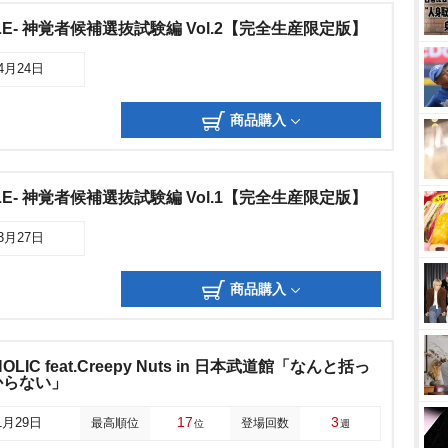
LE- 神覚者候補選抜試験編 Vol.2【完全生産限定版】
04月24日
商品購入
LE- 神覚者候補選抜試験編 Vol.1【完全生産限定版】
03月27日
商品購入
HOLIC feat.Creepy Nuts in 日本武道館「なんと括っ
からない」
17
3
1月29日
最高順位
登場回数
位
週