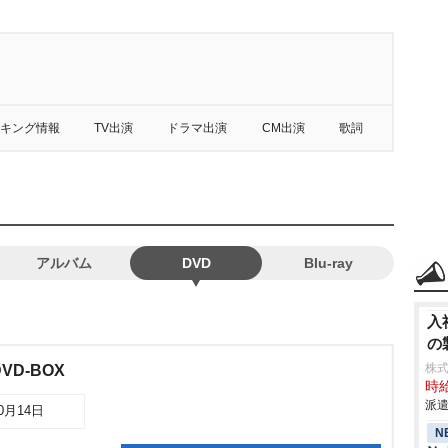
キング情報
TV出演
ドラマ出演
CM出演
歌詞
アルバム
DVD
Blu-ray
入
の
株
VD-BOX
時給
派遣
10月14日
N