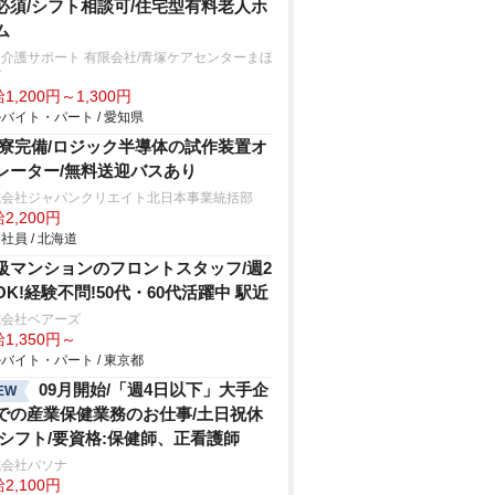
必須/シフト相談可/住宅型有料老人ホ
ム
介護サポート 有限会社/青塚ケアセンターまほ
ば
1,200円～1,300円
バイト・パート / 愛知県
R寮完備/ロジック半導体の試作装置オ
レーター/無料送迎バスあり
式会社ジャパンクリエイト北日本事業統括部
2,200円
社員 / 北海道
級マンションのフロントスタッフ/週2
OK!経験不問!50代・60代活躍中 駅近
式会社ベアーズ
1,350円～
バイト・パート / 東京都
09月開始/「週4日以下」大手企
EW
での産業保健業務のお仕事/土日祝休
/シフト/要資格:保健師、正看護師
式会社パソナ
2,100円