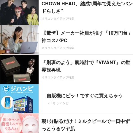
CROWN HEAD、結成1周年で見えた”バン
ドらしさ”
オリコンタイアップ特集
【驚愕】メーカー社員が推す「10万円台」
神コスパPC
オリコンタイアップ特集
「別班のよう」腕時計で『VIVANT』の世
界観再現
オリコンタイアップ特集
自販機にピッ！ですぐに買えちゃう
（PR）ジハンピ
朝1分貼るだけ！ミルクピールで一日中ず
っとうるツヤ肌