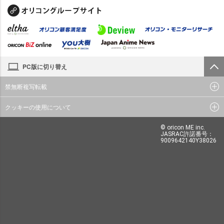
PC版に切り替え
禁無断複写転載
クッキーの使用について
© oricon ME inc.
JASRAC許諾番号：
9009642140Y38026