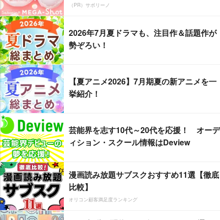
（PR）サボリーノ
2026年7月夏ドラマも、注目作＆話題作が
勢ぞろい！
【夏アニメ2026】7月期夏の新アニメを一
挙紹介！
芸能界を志す10代～20代を応援！ オーデ
ィション・スクール情報はDeview
漫画読み放題サブスクおすすめ11選【徹底
比較】
オリコン顧客満足度ランキング