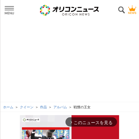
ホーム
クイーン
作品
アルバム
戦慄の王女
このニュースを見る
arrow_forward_ios