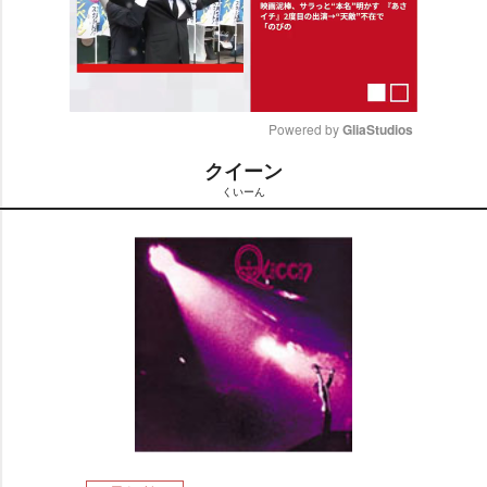
Powered by 
GliaStudios
クイーン
M
くいーん
u
t
e