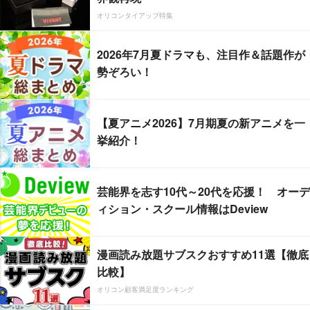
オリコンタイアップ特集
2026年7月夏ドラマも、注目作＆話題作が
勢ぞろい！
【夏アニメ2026】7月期夏の新アニメを一
挙紹介！
芸能界を志す10代～20代を応援！ オーデ
ィション・スクール情報はDeview
漫画読み放題サブスクおすすめ11選【徹底
比較】
オリコン顧客満足度ランキング