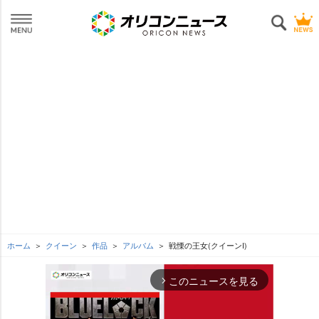
ホーム
クイーン
作品
アルバム
戦慄の王女(クイーンI)
このニュースを見る
arrow_forward_ios