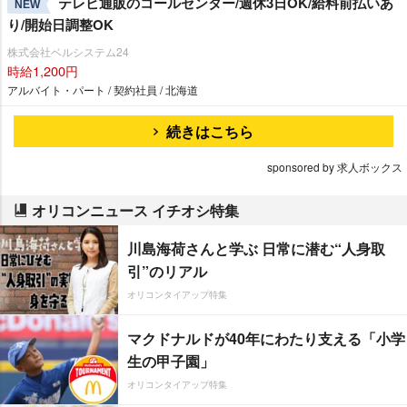
テレビ通販のコールセンター/週休3日OK/給料前払いあ
NEW
り/開始日調整OK
株式会社ベルシステム24
時給1,200円
アルバイト・パート / 契約社員 / 北海道
続きはこちら
sponsored by 求人ボックス
オリコンニュース イチオシ特集
川島海荷さんと学ぶ 日常に潜む“人身取
引”のリアル
オリコンタイアップ特集
マクドナルドが40年にわたり支える「小学
生の甲子園」
オリコンタイアップ特集