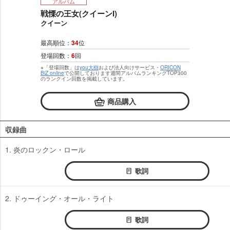
アルバム
戦慄の王女(クイーンI)
クイーン
最高順位：
34
位
登場回数：
6
回
※「登場回数」は
you大樹
および法人向けサービス・
ORICON
BiZ online
で公開しております週間アルバムランキングTOP300
のランクイン回数を掲載しています。
商品購入
収録曲
1. 炎のロックン・ロール
歌詞
2. ドゥーイング・オール・ライト
歌詞