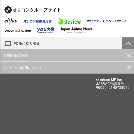
PC版に切り替え
禁無断複写転載
クッキーの使用について
© oricon ME inc.
JASRAC許諾番号：
9009642140Y38026