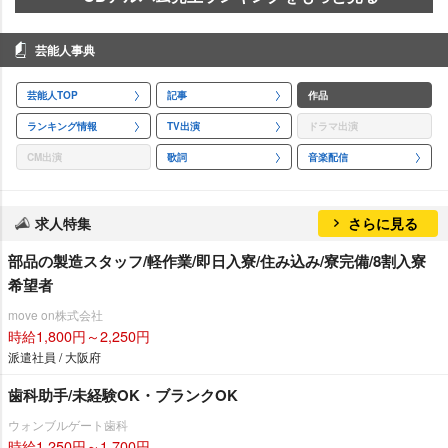
芸能人事典
芸能人TOP
記事
作品
ランキング情報
TV出演
ドラマ出演
CM出演
歌詞
音楽配信
求人特集
さらに見る
部品の製造スタッフ/軽作業/即日入寮/住み込み/寮完備/8割入寮
希望者
move on株式会社
時給1,800円～2,250円
派遣社員 / 大阪府
歯科助手/未経験OK・ブランクOK
ウォンブルゲート歯科
時給1,250円～1,700円