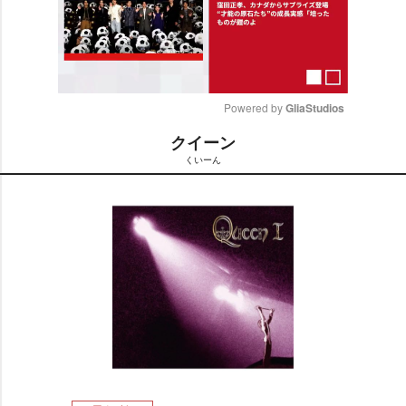
Powered by 
GliaStudios
クイーン
M
くいーん
u
t
e