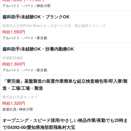
アルバイト・パート / 神奈川県
歯科助手/未経験OK・ブランクOK
医療法人社団Polar Bears きっずぽーと小児・矯正歯科クリニック
時給1,550円
アルバイト・パート / 東京都
歯科助手/未経験OK・扶養内勤務OK
赤塚駅前歯科
時給1,300円
アルバイト・パート / 東京都
「寮完備」基盤製造の装置作業簡単な組立検査梱包等/即入寮/製
造・工場/工場・製造
株式会社京栄センター
時給1,320円
派遣社員 / 神奈川県
オープニング・スピード採用/やさしい検品作業/夜勤でも25時ま
で/54392-00/愛知県海部郡飛島村大宝