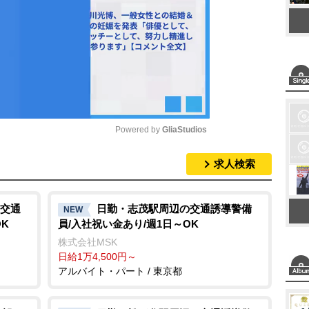
Powered by 
GliaStudios
求人検索
M
u
t
交通
日勤・志茂駅周辺の交通誘導警備
NEW
K
員/入社祝い金あり/週1日～OK
e
株式会社MSK
日給1万4,500円～
アルバイト・パート / 東京都