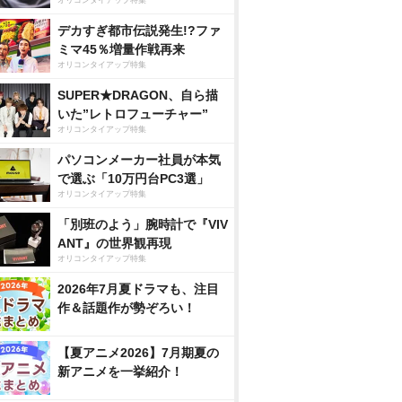
オリコンタイアップ特集
デカすぎ都市伝説発生!?ファ
ミマ45％増量作戦再来
オリコンタイアップ特集
SUPER★DRAGON、自ら描
いた”レトロフューチャー”
オリコンタイアップ特集
パソコンメーカー社員が本気
で選ぶ「10万円台PC3選」
オリコンタイアップ特集
「別班のよう」腕時計で『VIV
ANT』の世界観再現
オリコンタイアップ特集
2026年7月夏ドラマも、注目
作＆話題作が勢ぞろい！
【夏アニメ2026】7月期夏の
新アニメを一挙紹介！