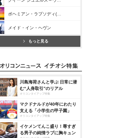
クイーン ジュエルズ～ヴェリー・ベスト・オブ・クイーン～
ボヘミアン・ラプソディ(オリジナル・サウンドトラック)
メイド・イン・ヘヴン
もっと見る
川島海荷さんと学ぶ 日常に潜
む“人身取引”のリアル
オリコンタイアップ特集
マクドナルドが40年にわたり
支える「小学生の甲子園」
オリコンタイアップ特集
イケメンてんこ盛り！尊すぎ
る男子の純情ラブに胸キュン