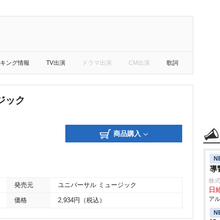
キング情報
TV出演
ドラマ出演
CM出演
歌詞
ジック
商品購入
N
導
株式
発売元
ユニバーサル ミュージック
日給
アル
価格
2,934円（税込）
N