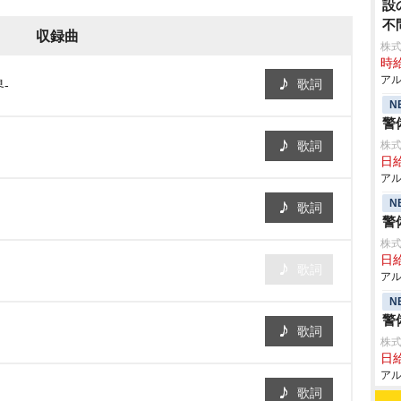
設
不
収録曲
株
時給
アル
歌詞
-
N
警
歌詞
株式
日給
アル
N
歌詞
警
株式
日給
歌詞
アル
N
警
歌詞
株式
日給
アル
歌詞