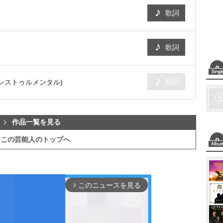
歌詞
歌詞
歌詞
インストゥルメンタル)
作品一覧を見る
この芸能人のトップへ
このニュースを見る
arrow_forward_ios