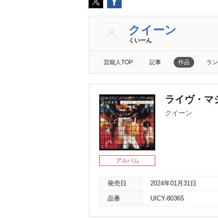
クイーン
くいーん
芸能人TOP
記事
作品
ラン
ライヴ・マ
クイーン
アルバム
発売日
2024年01月31日
品番
UICY-80365