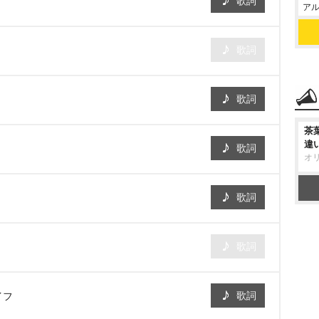
歌詞
アル
歌詞
歌詞
茶
違
歌詞
オ
歌詞
歌詞
歌詞
イフ