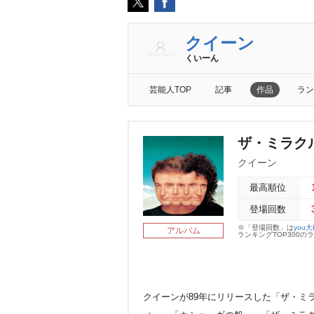
クイーン
くいーん
芸能人TOP
記事
作品
ラン
ザ・ミラク
クイーン
最高順位
登場回数
※「登場回数」は
you
アルバム
ランキングTOP300
クイーンが89年にリリースした「ザ・ミ