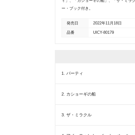
ィ」、「カショーギの船」、「ザ・ミラクル」他
ー・ブック付き。
発売日
2022年11月18日
品番
UICY-80179
1. パーティ
2. カショーギの船
3. ザ・ミラクル