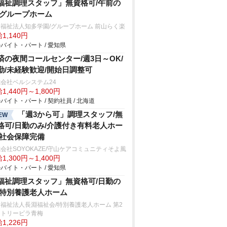
福祉調理スタッフ」無資格可/午前の
/グループホーム
福祉法人知多学園/グループホーム 前山らく楽
1,140円
バイト・パート / 愛知県
済の夜間コールセンター/週3日～OK/
勤/未経験歓迎/開始日調整可
会社ベルシステム24
1,440円～1,800円
バイト・パート / 契約社員 / 北海道
「週3から可」調理スタッフ/無
EW
格可/日勤のみ/介護付き有料老人ホー
/社会保障完備
会社SOYOKAZE/守山ケアコミュニティそよ風
1,300円～1,400円
バイト・パート / 愛知県
福祉調理スタッフ」無資格可/日勤の
/特別養護老人ホーム
福祉法人長淵福祉会/特別養護老人ホーム 第2
ントリービラ青梅
1,226円