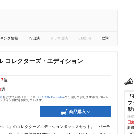
キング情報
TV出演
ドラマ出演
CM出演
歌詞
ル コレクターズ・エディション
17
位
3
週
「
大樹
および法人向けサービス・
ORICON BiZ online
で公開しております週間アルバム
のランクイン回数を掲載しています。
フ
製
商品購入
株
日給
ラクル」のコレクターズエディションボックスセット。「パーテ
派遣