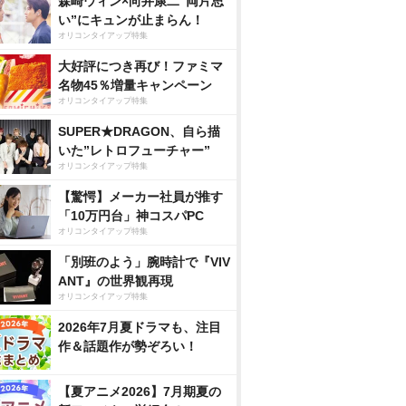
森崎ウィン×向井康二“両片思
い”にキュンが止まらん！
オリコンタイアップ特集
大好評につき再び！ファミマ
名物45％増量キャンペーン
オリコンタイアップ特集
SUPER★DRAGON、自ら描
いた”レトロフューチャー”
オリコンタイアップ特集
【驚愕】メーカー社員が推す
「10万円台」神コスパPC
オリコンタイアップ特集
「別班のよう」腕時計で『VIV
ANT』の世界観再現
オリコンタイアップ特集
2026年7月夏ドラマも、注目
作＆話題作が勢ぞろい！
【夏アニメ2026】7月期夏の