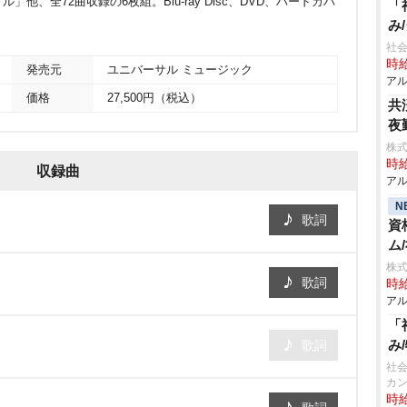
、全72曲収録の6枚組。Blu-ray Disc、DVD、ハードカバ
「
み
社会
時給
発売元
ユニバーサル ミュージック
アル
価格
27,500円（税込）
共
夜
株式
時給
収録曲
アル
N
歌詞
資
ム
株式
歌詞
時給
アル
「
み
歌詞
社会
カ
時給