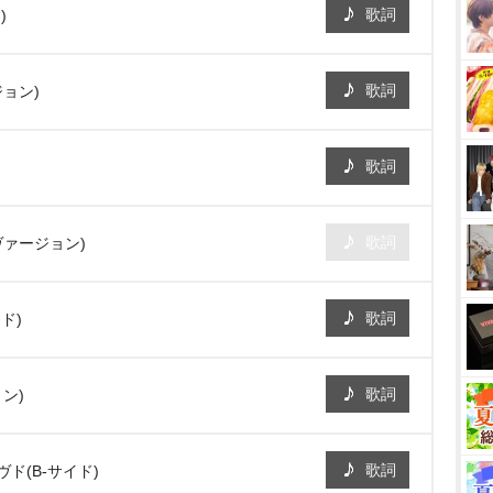
歌詞
)
歌詞
ジョン)
歌詞
歌詞
ヴァージョン)
歌詞
ド)
歌詞
ン)
歌詞
ド(B-サイド)