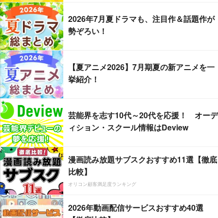
2026年7月夏ドラマも、注目作＆話題作が
勢ぞろい！
【夏アニメ2026】7月期夏の新アニメを一
挙紹介！
芸能界を志す10代～20代を応援！ オーデ
ィション・スクール情報はDeview
漫画読み放題サブスクおすすめ11選【徹底
比較】
オリコン顧客満足度ランキング
2026年動画配信サービスおすすめ40選