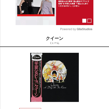
Powered by 
GliaStudios
クイーン
M
くいーん
u
t
e