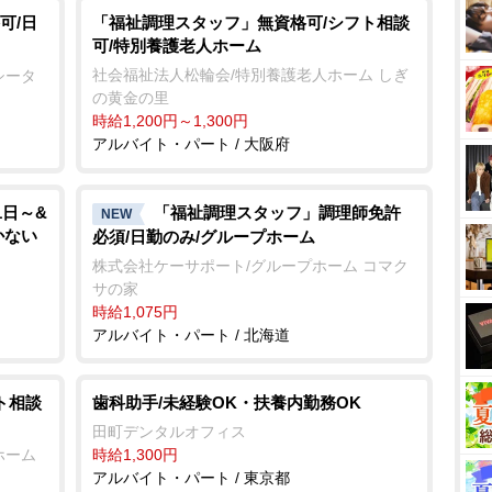
t
可/日
「福祉調理スタッフ」無資格可/シフト相談
可/特別養護老人ホーム
e
社会福祉法人松輪会/特別養護老人ホーム しぎ
シータ
の黄金の里
時給1,200円～1,300円
アルバイト・パート / 大阪府
1日～&
「福祉調理スタッフ」調理師免許
NEW
かない
必須/日勤のみ/グループホーム
株式会社ケーサポート/グループホーム コマク
サの家
時給1,075円
アルバイト・パート / 北海道
ト相談
歯科助手/未経験OK・扶養内勤務OK
田町デンタルオフィス
ホーム
時給1,300円
アルバイト・パート / 東京都