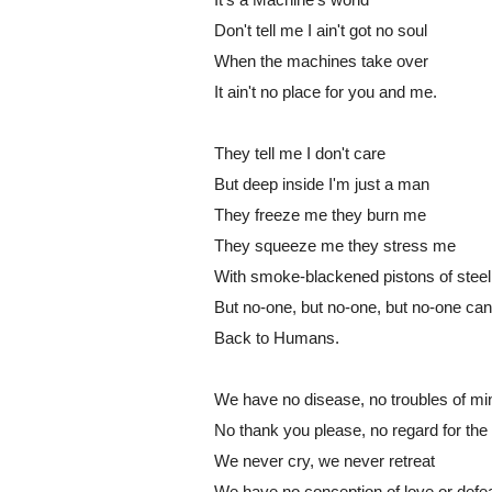
Don't tell me I ain't got no soul
When the machines take over
It ain't no place for you and me.
They tell me I don't care
But deep inside I'm just a man
They freeze me they burn me
They squeeze me they stress me
With smoke-blackened pistons of stee
But no-one, but no-one, but no-one c
Back to Humans.
We have no disease, no troubles of mi
No thank you please, no regard for the
We never cry, we never retreat
We have no conception of love or defea