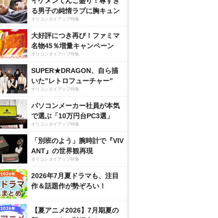
イケメンてんこ盛り！尊すぎ
る男子の純情ラブに胸キュン
オリコンタイアップ特集
大好評につき再び！ファミマ
名物45％増量キャンペーン
オリコンタイアップ特集
SUPER★DRAGON、自ら描
いた”レトロフューチャー”
オリコンタイアップ特集
パソコンメーカー社員が本気
で選ぶ「10万円台PC3選」
オリコンタイアップ特集
「別班のよう」腕時計で『VIV
ANT』の世界観再現
オリコンタイアップ特集
2026年7月夏ドラマも、注目
作＆話題作が勢ぞろい！
【夏アニメ2026】7月期夏の