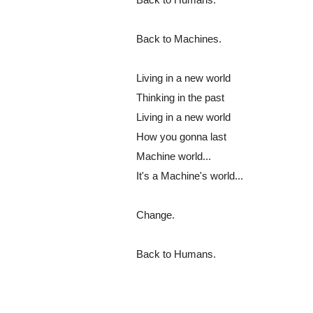
Back to Machines.
Living in a new world
Thinking in the past
Living in a new world
How you gonna last
Machine world...
It's a Machine's world...
Change.
Back to Humans.