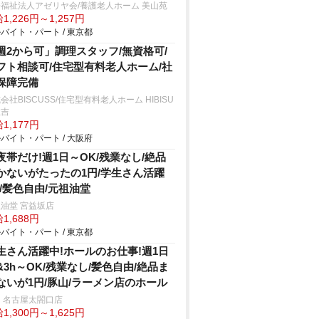
福祉法人アゼリヤ会/養護老人ホーム 美山苑
1,226円～1,257円
バイト・パート / 東京都
週2から可」調理スタッフ/無資格可/
フト相談可/住宅型有料老人ホーム/社
保障完備
会社BISCUSS/住宅型有料老人ホーム HIBISU
住吉
1,177円
バイト・パート / 大阪府
夜帯だけ!週1日～OK/残業なし/絶品
かないがたったの1円/学生さん活躍
!/髪色自由/元祖油堂
油堂 宮益坂店
1,688円
バイト・パート / 東京都
生さん活躍中!ホールのお仕事!週1日
&3h～OK/残業なし/髪色自由/絶品ま
ないが1円/豚山/ラーメン店のホール
 名古屋太閤口店
1,300円～1,625円