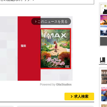
このニュースを見る
arrow_forward_ios
Powered by 
GliaStudios
求人検索
M
u