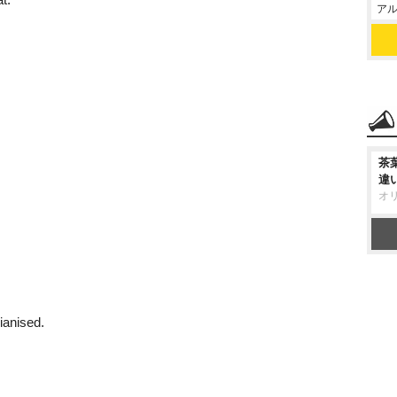
アル
茶
違
オ
ianised.