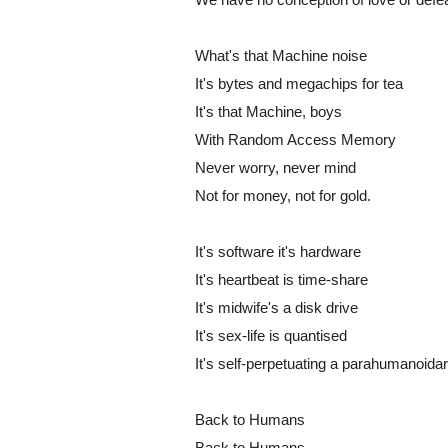
What's that Machine noise
It's bytes and megachips for tea
It's that Machine, boys
With Random Access Memory
Never worry, never mind
Not for money, not for gold.
It's software it's hardware
It's heartbeat is time-share
It's midwife's a disk drive
It's sex-life is quantised
It's self-perpetuating a parahumanoidar
Back to Humans
Back to Humans.