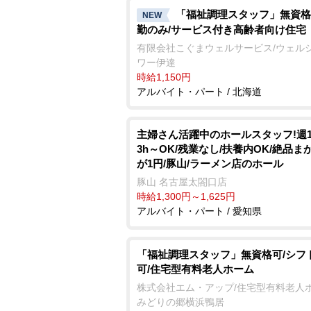
「福祉調理スタッフ」無資格
NEW
勤のみ/サービス付き高齢者向け住宅
有限会社こぐまウェルサービス/ウェル
ワー伊達
時給1,150円
アルバイト・パート / 北海道
主婦さん活躍中のホールスタッフ!週
3h～OK/残業なし/扶養内OK/絶品ま
が1円/豚山/ラーメン店のホール
豚山 名古屋太閤口店
時給1,300円～1,625円
アルバイト・パート / 愛知県
「福祉調理スタッフ」無資格可/シフ
可/住宅型有料老人ホーム
株式会社エム・アップ/住宅型有料老人
みどりの郷横浜鴨居