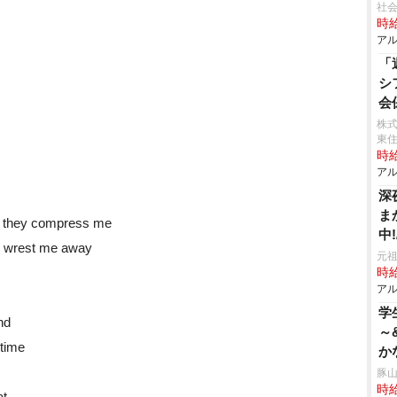
社会
時給
アル
「
シ
会
株式
東
時給
アル
深
ま
l they compress me
中
an wrest me away
元祖
時給
アル
学
nd
～
 time
か
豚山
時給
t.