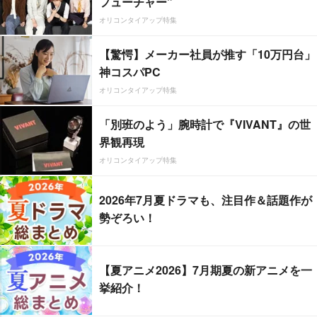
フューチャー”
オリコンタイアップ特集
【驚愕】メーカー社員が推す「10万円台」
神コスパPC
オリコンタイアップ特集
「別班のよう」腕時計で『VIVANT』の世
界観再現
オリコンタイアップ特集
2026年7月夏ドラマも、注目作＆話題作が
勢ぞろい！
【夏アニメ2026】7月期夏の新アニメを一
挙紹介！