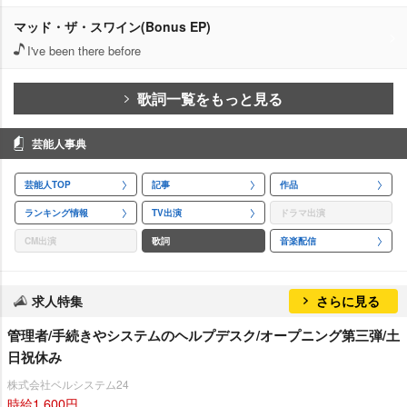
マッド・ザ・スワイン(Bonus EP)
I've been there before
歌詞一覧をもっと見る
芸能人事典
芸能人TOP
記事
作品
ランキング情報
TV出演
ドラマ出演
CM出演
歌詞
音楽配信
求人特集
さらに見る
管理者/手続きやシステムのヘルプデスク/オープニング第三弾/土
日祝休み
株式会社ベルシステム24
時給1,600円