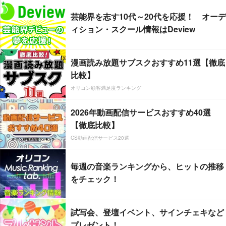
芸能界を志す10代～20代を応援！ オーデ
ィション・スクール情報はDeview
漫画読み放題サブスクおすすめ11選【徹底
比較】
オリコン顧客満足度ランキング
2026年動画配信サービスおすすめ40選
【徹底比較】
CS動画配信サービス20選
毎週の音楽ランキングから、ヒットの推移
をチェック！
試写会、登壇イベント、サインチェキなど
プレゼント！