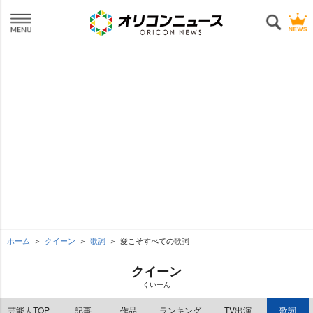
ホーム
クイーン
歌詞
愛こそすべての歌詞
クイーン
くいーん
芸能人TOP
記事
作品
ランキング
TV出演
歌詞