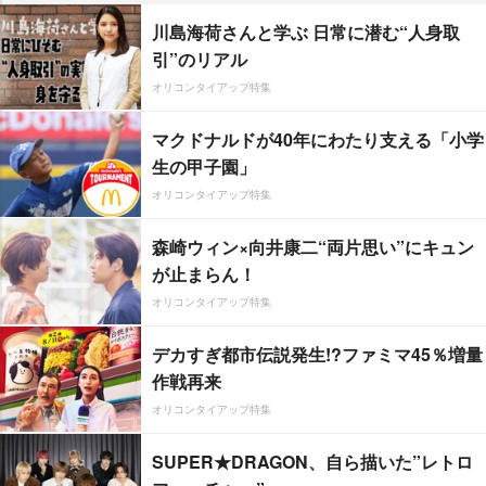
川島海荷さんと学ぶ 日常に潜む“人身取
引”のリアル
オリコンタイアップ特集
マクドナルドが40年にわたり支える「小学
生の甲子園」
オリコンタイアップ特集
森崎ウィン×向井康二“両片思い”にキュン
が止まらん！
オリコンタイアップ特集
デカすぎ都市伝説発生!?ファミマ45％増量
作戦再来
オリコンタイアップ特集
SUPER★DRAGON、自ら描いた”レトロ