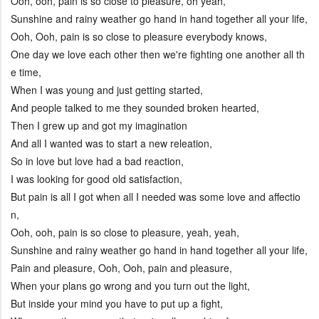
Ooh, ooh, pain is so close to pleasure, oh yeah,
Sunshine and rainy weather go hand in hand together all your life,
Ooh, Ooh, pain is so close to pleasure everybody knows,
One day we love each other then we're fighting one another all th
e time,
When I was young and just getting started,
And people talked to me they sounded broken hearted,
Then I grew up and got my imagination
And all I wanted was to start a new releation,
So in love but love had a bad reaction,
I was looking for good old satisfaction,
But pain is all I got when all I needed was some love and affectio
n,
Ooh, ooh, pain is so close to pleasure, yeah, yeah,
Sunshine and rainy weather go hand in hand together all your life,
Pain and pleasure, Ooh, Ooh, pain and pleasure,
When your plans go wrong and you turn out the light,
But inside your mind you have to put up a fight,