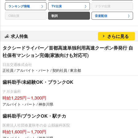
ランキング情報
TV出演
ドラマ出演
CM出演
歌詞
音楽配信
求人特集
さらに見る
タクシードライバー／首都高速単独利用高速クーポン券発行 自
社保有マンション完備(家族向けも対応可)
日吉交通株式会社
正社員 / アルバイト・パート / 契約社員 / 東京都
歯科助手/未経験OK・ブランクOK
ナガタ歯科
時給1,225円～1,300円
アルバイト・パート / 神奈川県
歯科助手/ブランクOK・駅チカ
医療法人社団春夏秋冬の会 山縣歯科医院
時給1,600円～1,700円
アルバイト・パート / 神奈川県