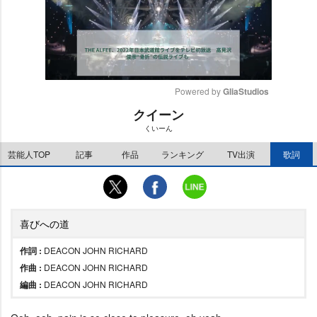
Powered by 
GliaStudios
クイーン
M
くいーん
u
t
芸能人TOP
記事
作品
ランキング
TV出演
歌詞
e
喜びへの道
作詞 :
DEACON JOHN RICHARD
作曲 :
DEACON JOHN RICHARD
編曲 :
DEACON JOHN RICHARD