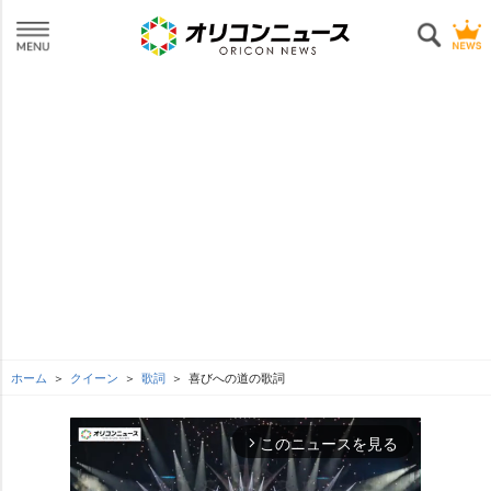
ホーム
クイーン
歌詞
喜びへの道の歌詞
このニュースを見る
arrow_forward_ios