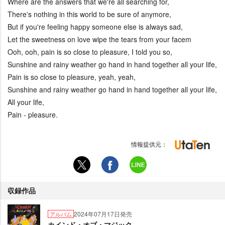
Where are the answers that we're all searching for,
There's nothing in this world to be sure of anymore,
But if you're feeling happy someone else is always sad,
Let the sweetness on love wipe the tears from your facem
Ooh, ooh, pain is so close to pleasure, I told you so,
Sunshine and rainy weather go hand in hand together all your life,
Pain is so close to pleasure, yeah, yeah,
Sunshine and rainy weather go hand in hand together all your life,
All your life,
Pain - pleasure.
情報提供元：
収録作品
2024年07月17日発売
アルバム
カインド・オブ・マジック