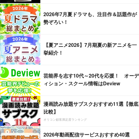
2026年7月夏ドラマも、注目作＆話題作が
勢ぞろい！
【夏アニメ2026】7月期夏の新アニメを一
挙紹介！
芸能界を志す10代～20代を応援！ オーデ
ィション・スクール情報はDeview
漫画読み放題サブスクおすすめ11選【徹底
比較】
オリコン顧客満足度ランキング
2026年動画配信サービスおすすめ40選