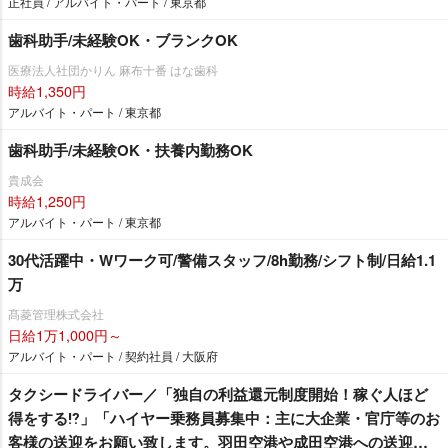
し！」 東京無線加盟で安定収入！明るくて楽しい開進交通へ
正社員 / アルバイト・パート / 東京都
是非♫
歯科助手/未経験OK・ブランクOK
医療法人社団かりん 麻布十番 はな歯科
時給1,350円
アルバイト・パート / 東京都
歯科助手/未経験OK・扶養内勤務OK
貴成会
時給1,250円
アルバイト・パート / 東京都
30代活躍中・Wワーク可/警備スタッフ/8h勤務/シフト制/日給1.1
万
髙菱管理株式会社
日給1万1,000円～
アルバイト・パート / 契約社員 / 大阪府
タクシードライバー／「独自の利益還元制度開始！稼ぐ人ほど
得をする⁉」「ハイヤー乗務員募集中：主に大企業・官庁等のお
客様の送迎をお願い致します。羽田空港や成田空港への送迎が