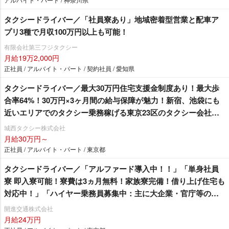
タクシードライバー／「社員寮あり」地域密着型営業と配車ア
プリ3種で月収100万円以上も可能！
有限会社第三フジタクシー
月給19万2,000円
正社員 / アルバイト・パート / 契約社員 / 愛知県
タクシードライバー／最大30万円住宅支援金制度あり！最大歩
合率64%！30万円×3ヶ月間の給与保障が魅力！新宿、池袋にも
近いエリアでのタクシー乗務稼げる東京23区のタクシー会社で
働きませんか？
城西タクシー株式会社
月給30万円～
正社員 / アルバイト・パート / 東京都
タクシードライバー／「アルファード導入中！！」「単身社員
寮 即入寮可能！寮費は3ヵ月無料！家族寮完備！借り上げ住宅も
対応中！」「ハイヤー乗務員募集中：主に大企業・官庁等のお
客様の送迎をお願い致します。羽田空港や成田空港への送迎が
開進交通株式会社
メインとなります。」「女性ドライバーも在籍残業ほぼ無
月給24万円