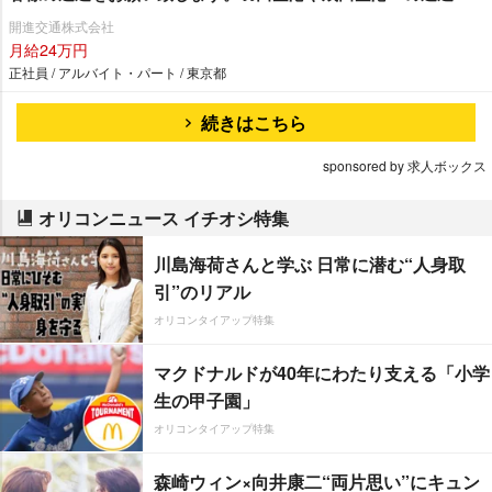
メインとなります。」「女性ドライバーも在籍残業ほぼ無
開進交通株式会社
し！」 東京無線加盟で安定収入！明るくて楽しい開進交通へ
月給24万円
是非♫
正社員 / アルバイト・パート / 東京都
続きはこちら
sponsored by 求人ボックス
オリコンニュース イチオシ特集
川島海荷さんと学ぶ 日常に潜む“人身取
引”のリアル
オリコンタイアップ特集
マクドナルドが40年にわたり支える「小学
生の甲子園」
オリコンタイアップ特集
森崎ウィン×向井康二“両片思い”にキュン