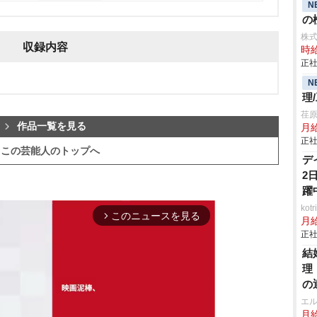
N
の検
株
収録内容
時給
正社
N
理
荏
作品一覧を見る
月給
正社
この芸能人のトップへ
デ
2
躍
ko
このニュースを見る
arrow_forward_ios
月
正社
結
理
の
エ
月給