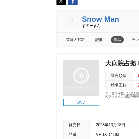
Snow Man
すのーまん
芸能人TOP
記事
作品
ラン
大病院占拠 D
最高順位
登場回数
※「登場回数」は法人
のランクイン回数を掲
DVD
発売日
2023年10月18日
品番
VPBX-14193