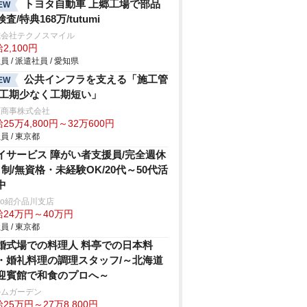
トヨタ自動車 上郷工場で部品
EW
査/特典168万/tutumi
式会社テクノスマイル
2,100円
員 / 派遣社員 / 愛知県
公共インフラを支える「施工管
EW
/工期少なく工期短い」
原商事株式会社
25万4,800円～32万600円
員 / 東京都
イサービス 障がい者支援員/完全週休
日制/無資格・未経験OK/20代～50代活
中
trio紹介品川支店
給24万円～40万円
員 / 東京都
婚式場での料理人 料亭での日本料
・婚礼料理の調理スタッフ/～北海道
迎賓館で和食のプロへ～
ルムガーデン
25万円～27万8,800円