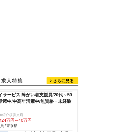
さらに見る
イサービス 障がい者支援員/20代～50
活躍中/中高年活躍中/無資格・未経験
K
trio紹介横浜支店
給24万円～40万円
員 / 東京都