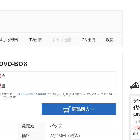
キング情報
TV出演
ドラマ出演
CM出演
歌詞
VD-BOX
6
位
2
週
向けサービス・
ORICON BiZ online
で公開しております週間DVDランキングTOP300
載しています。
デ
代
商品購入
O
ko
発売元
バップ
月
正社
価格
22,990円（税込）