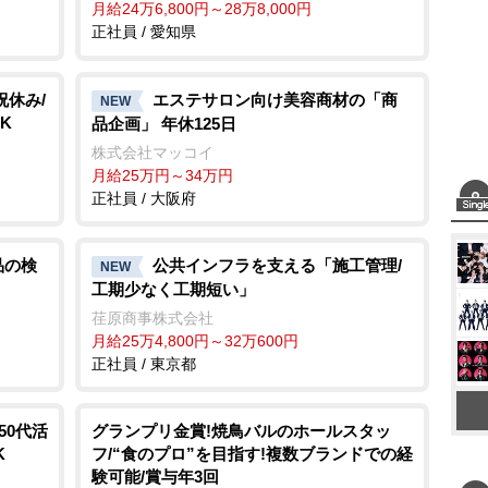
月給24万6,800円～28万8,000円
正社員 / 愛知県
祝休み/
エステサロン向け美容商材の「商
NEW
K
品企画」 年休125日
株式会社マッコイ
月給25万円～34万円
正社員 / 大阪府
品の検
公共インフラを支える「施工管理/
NEW
工期少なく工期短い」
荏原商事株式会社
月給25万4,800円～32万600円
正社員 / 東京都
50代活
グランプリ金賞!焼鳥バルのホールスタッ
K
フ/“食のプロ”を目指す!複数ブランドでの経
験可能/賞与年3回