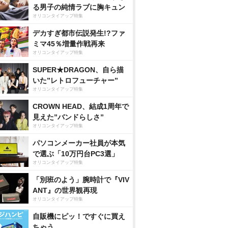
る男子の純情ラブに胸キュン
オリコンタイアップ特集
デカすぎ都市伝説発生!?ファ
ミマ45％増量作戦再来
オリコンタイアップ特集
SUPER★DRAGON、自ら描
いた”レトロフューチャー”
オリコンタイアップ特集
CROWN HEAD、結成1周年で
見えた”バンドらしさ”
オリコンタイアップ特集
パソコンメーカー社員が本気
で選ぶ「10万円台PC3選」
オリコンタイアップ特集
「別班のよう」腕時計で『VIV
ANT』の世界観再現
オリコンタイアップ特集
自販機にピッ！ですぐに買え
ちゃう