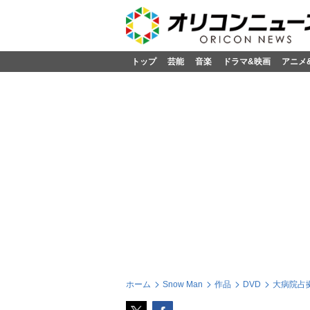
トップ
芸能
音楽
ドラマ&映画
アニメ
ホーム
Snow Man
作品
DVD
大病院占拠