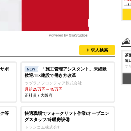
正社
Powered by 
GliaStudios
求人検索
M
茶
u
違
オ
t
サポ
「施工管理アシスタント」未経験
NEW
歓迎/IT×建設で働き方改革
e
ツヅラノフロンティア株式会社
月給25万円～45万円
正社員 / 大阪府
ク等
快適職場でフォークリフト作業/オープニン
グスタッフ/冷暖房設備
トランコム株式会社