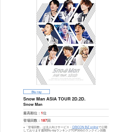
Blu-ray
Snow Man ASIA TOUR 2D.2D.
Snow Man
最高順位：
1
位
登場回数：
187
回
※「登場回数」は法人向けサービス・
ORICON BiZ online
で公開
しております週間Blu-rayランキングTOP300のランクイン回数