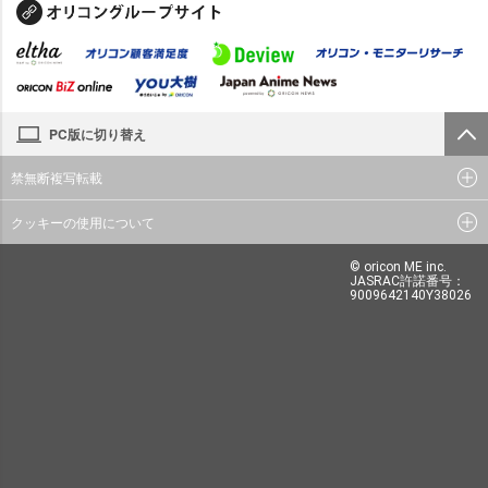
PC版に切り替え
禁無断複写転載
クッキーの使用について
© oricon ME inc.
JASRAC許諾番号：
9009642140Y38026