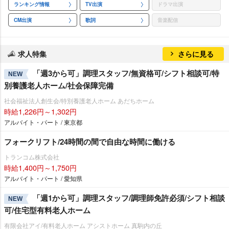
ランキング情報
TV出演
ドラマ出演
CM出演
歌詞
音楽配信
求人特集
さらに見る
「週3から可」調理スタッフ/無資格可/シフト相談可/特
NEW
別養護老人ホーム/社会保障完備
社会福祉法人創生会/特別養護老人ホーム あだちホーム
時給1,226円～1,302円
アルバイト・パート / 東京都
フォークリフト/24時間の間で自由な時間に働ける
トランコム株式会社
時給1,400円～1,750円
アルバイト・パート / 愛知県
「週1から可」調理スタッフ/調理師免許必須/シフト相談
NEW
可/住宅型有料老人ホーム
有限会社アイ/有料老人ホーム アシストホーム 真駒内の丘