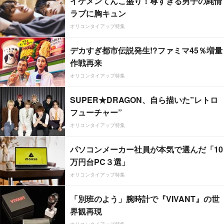
イケメンてんこ盛り！尊すぎる男子の純情
ラブに胸キュン
オリコンタイアップ特集
デカすぎ都市伝説発生!?ファミマ45％増量
作戦再来
オリコンタイアップ特集
SUPER★DRAGON、自ら描いた”レトロ
フューチャー”
オリコンタイアップ特集
パソコンメーカー社員が本気で選んだ「10
万円台PC３選」
オリコンタイアップ特集
「別班のよう」腕時計で『VIVANT』の世
界観再現