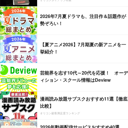
オリコンタイアップ特集
2026年7月夏ドラマも、注目作＆話題作が
勢ぞろい！
【夏アニメ2026】7月期夏の新アニメを一
挙紹介！
芸能界を志す10代～20代を応援！ オーデ
ィション・スクール情報はDeview
漫画読み放題サブスクおすすめ11選【徹底
比較】
オリコン顧客満足度ランキング
2026年動画配信サービスおすすめ40選