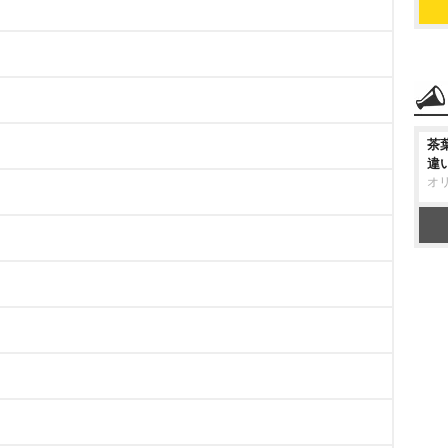
茶
違
オ