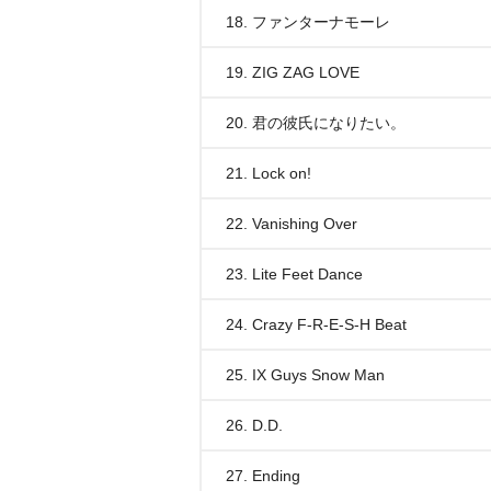
18. ファンターナモーレ
19. ZIG ZAG LOVE
20. 君の彼氏になりたい。
21. Lock on!
22. Vanishing Over
23. Lite Feet Dance
24. Crazy F-R-E-S-H Beat
25. IX Guys Snow Man
26. D.D.
27. Ending