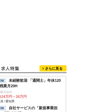
さらに見る
未経験歓迎 「通関士」年休120
EW
/残業月20H
末株式会社
給24万円～26万円
員 / 愛知県
自社サービスの「新規事業担
EW