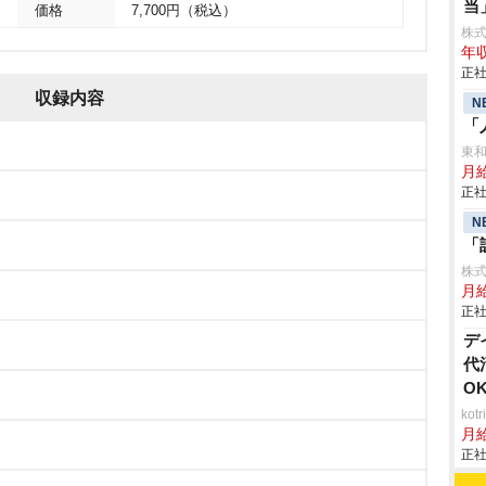
当
価格
7,700円（税込）
株式会
年収
正社
収録内容
N
「
東
月
正社
N
「
株
月
正社
デ
代
O
ko
月
正社