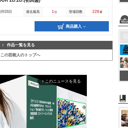
OUR 2D.2D.(初回盤)
1
228
3月03日
過去最高
登場回数
位
週
商品購入
作品一覧を見る
この芸能人のトップへ
このニュースを見る
arrow_forward_ios