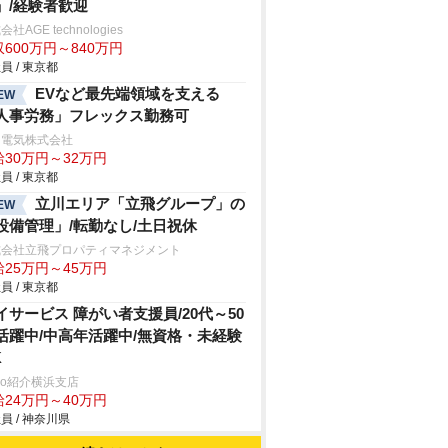
」/経験者歓迎
社AGE technologies
600万円～840万円
員 / 東京都
EVなど最先端領域を支える
EW
人事労務」フレックス勤務可
和電気株式会社
給30万円～32万円
員 / 東京都
立川エリア「立飛グループ」の
EW
設備管理」/転勤なし/土日祝休
式会社立飛プロパティマネジメント
給25万円～45万円
員 / 東京都
イサービス 障がい者支援員/20代～50
活躍中/中高年活躍中/無資格・未経験
K
trio紹介横浜支店
給24万円～40万円
員 / 神奈川県