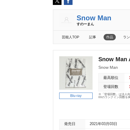
Snow Man
すのーまん
芸能人TOP
記事
作品
ラン
Snow Man 
Snow Man
最高順位
登場回数
※「登場回数」は法人
Blu-ray
00のランクイン回数を
発売日
2021年03月03日