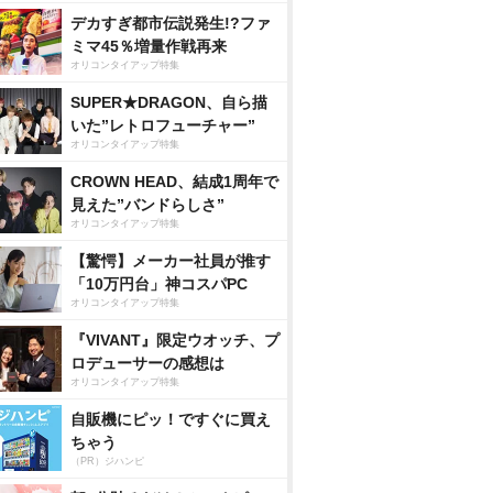
デカすぎ都市伝説発生!?ファ
ミマ45％増量作戦再来
オリコンタイアップ特集
SUPER★DRAGON、自ら描
いた”レトロフューチャー”
オリコンタイアップ特集
CROWN HEAD、結成1周年で
見えた”バンドらしさ”
オリコンタイアップ特集
【驚愕】メーカー社員が推す
「10万円台」神コスパPC
オリコンタイアップ特集
『VIVANT』限定ウオッチ、プ
ロデューサーの感想は
オリコンタイアップ特集
自販機にピッ！ですぐに買え
ちゃう
（PR）ジハンピ