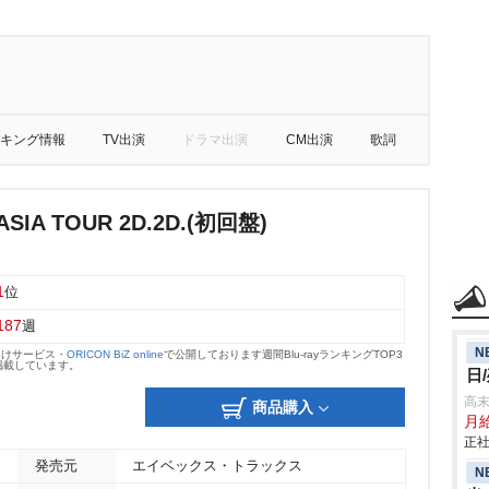
キング情報
TV出演
ドラマ出演
CM出演
歌詞
ASIA TOUR 2D.2D.(初回盤)
1
位
187
週
N
向けサービス・
ORICON BiZ online
で公開しております週間Blu-rayランキングTOP3
掲載しています。
日
高
商品購入
月
正社
発売元
エイベックス・トラックス
N