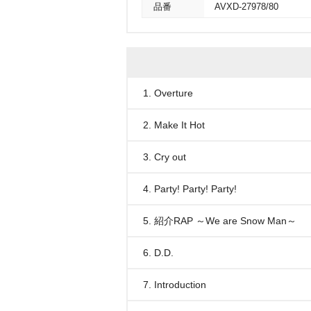
品番
AVXD-27978/80
1. Overture
2. Make It Hot
3. Cry out
4. Party! Party! Party!
5. 紹介RAP ～We are Snow Man～
6. D.D.
7. Introduction