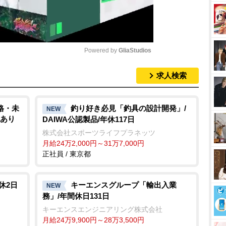
Powered by 
GliaStudios
求人検索
M
u
t
格・未
釣り好き必見「釣具の設計開発」/
NEW
度あり
DAIWA公認製品/年休117日
e
株式会社スポーツライフプラネッツ
月給24万2,000円～31万7,000円
正社員 / 東京都
休2日
キーエンスグループ「輸出入業
NEW
務」/年間休日131日
キーエンスエンジニアリング株式会社
月給24万9,900円～28万3,500円