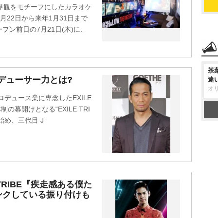
』の世界観をモチーフにしたカラオケ
が7月22日から来年1月31日まで
ン前日の7月21日(木)に、
茶
ロデューサー力とは?
違
オ
ロデュース業に専念したEXILE
の幕開けとなる“EXILE TRI
Eを始め、三代目 J
LE TRIBE『疾走感ある僕た
ンクしている振り付けも