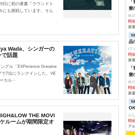
「
29日に初の著書『ラウンドト
寮
みにも挑戦しています。そん
株
時給
派遣
N
品
aya Wada、シンガーの
UT
ンで話題
時給
派遣
シングル「EXPerience Greatne
「
グで7位にランクインした。VE
寮
ボーカル・
株
時給
派遣
N
O
GH&LOW THE MOVI
み
時給
オケルームが期間限定オ
アル