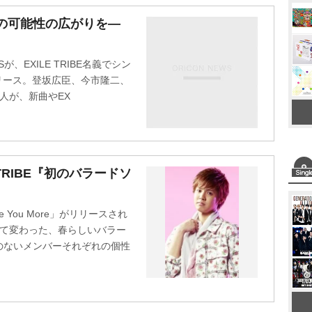
M
RIBEの可能性の広がりを―
u
t
ONSが、EXILE TRIBE名義でシン
e
にリリース。登坂広臣、今市隆二、
人が、新曲やEX
LE TRIBE『初のバラードソ
e You More」がリリースされ
って変わった、春らしいバラー
のないメンバーそれぞれの個性