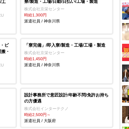
寮/製造・工場/日勤/日払い/工場・製造
/工
株式会社京栄センター
時給1,300円
CU
派遣社員 / 神奈川県
・ピ
「寮完備」/即入寮/製造・工場/工場・製造
運搬・
株式会社京栄センター
時給1,450円
派遣社員 / 神奈川県
CU
設計事務所で意匠設計/年齢不問/免許お持ち
の方優遇
株式会社インターテクノ
時給2,500円～
派遣社員 / 大阪府