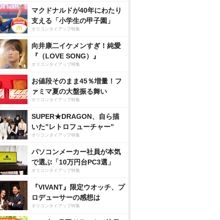
マクドナルドが40年にわたり
支える「小学生の甲子園」
オリコンタイアップ特集
向井康二イケメンすぎ！純愛
『（LOVE SONG）』
オリコンタイアップ特集
お値段そのまま45％増量！フ
ァミマ夏の大盤振る舞い
オリコンタイアップ特集
SUPER★DRAGON、自ら描
いた”レトロフューチャー”
オリコンタイアップ特集
パソコンメーカー社員が本気
で選ぶ「10万円台PC3選」
オリコンタイアップ特集
『VIVANT』限定ウオッチ、プ
ロデューサーの感想は
オリコンタイアップ特集