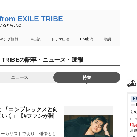
rom EXILE TRIBE
いるとらいぶ
キング情報
TV出演
ドラマ出演
CM出演
歌詞
XILE TRIBEの記事・ニュース・速報
ニュース
特集
N
ー
に 「コンプレックスと向
い
ていく」【#ファンが聞
UT
時給
派遣
RIBEのボーカリストであり、俳優とし