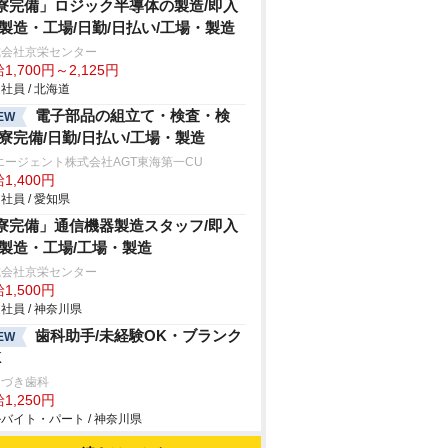
寮完備」ロジック半導体の製造/即入
/製造・工場/日勤/日払い/工場・製造
式会社京栄センター
1,700円～2,125円
社員 / 北海道
電子部品の組立て・検査・検
EW
/寮完備/日勤/日払い/工場・製造
エージェント株式会社AGT東海第一CU
1,400円
社員 / 愛知県
寮完備」通信機器製造スタッフ/即入
/製造・工場/工場・製造
式会社京栄センター
1,500円
社員 / 神奈川県
歯科助手/未経験OK・ブランク
EW
K
なづき歯科
1,250円
バイト・パート / 神奈川県