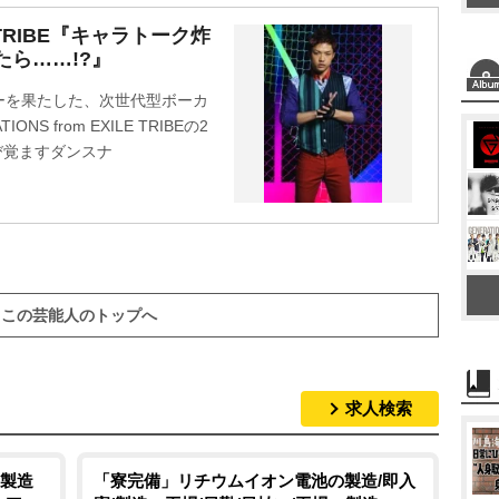
LE TRIBE『キャラトーク炸
たら……!?』
ビューを果たした、次世代型ボーカ
 from EXILE TRIBEの2
呼び覚ますダンスナ
この芸能人のトップへ
求人検索
製造
「寮完備」リチウムイオン電池の製造/即入