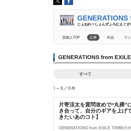
GENERATIONS f
じぇねれーしょんずふろむえぐざ
芸能人TOP
記事
作品
ラン
GENERATIONS from E
すべて
1～8／8
件
片寄涼太を質問攻めで“丸裸”
き合って、自分のギアを上げ
きたいあのコト】
GENERATIONS from EXILE T