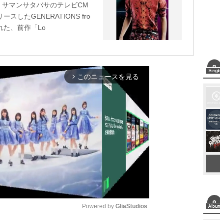
」、サマンサタバサのテレビCM
ースしたGENERATIONS fro
られた、前作「Lo
このニュースを見る
arrow_forward_ios
Powered by 
GliaStudios