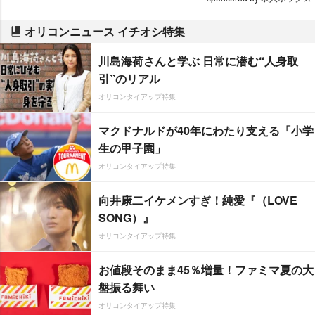
オリコンニュース イチオシ特集
川島海荷さんと学ぶ 日常に潜む“人身取
引”のリアル
オリコンタイアップ特集
マクドナルドが40年にわたり支える「小学
生の甲子園」
オリコンタイアップ特集
向井康二イケメンすぎ！純愛『（LOVE
SONG）』
オリコンタイアップ特集
お値段そのまま45％増量！ファミマ夏の大
盤振る舞い
オリコンタイアップ特集