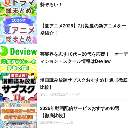
勢ぞろい！
【夏アニメ2026】7月期夏の新アニメを一
挙紹介！
芸能界を志す10代～20代を応援！ オーデ
ィション・スクール情報はDeview
漫画読み放題サブスクおすすめ11選【徹底
比較】
オリコン顧客満足度ランキング
2026年動画配信サービスおすすめ40選
【徹底比較】
CS動画配信サービス20選