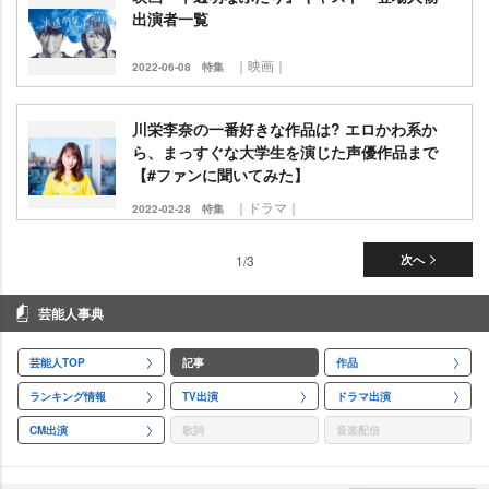
出演者一覧
｜映画｜
2022-06-08
特集
川栄李奈の一番好きな作品は? エロかわ系か
ら、まっすぐな大学生を演じた声優作品まで
【#ファンに聞いてみた】
｜ドラマ｜
2022-02-28
特集
1/3
次へ
芸能人事典
芸能人TOP
記事
作品
ランキング情報
TV出演
ドラマ出演
CM出演
歌詞
音楽配信