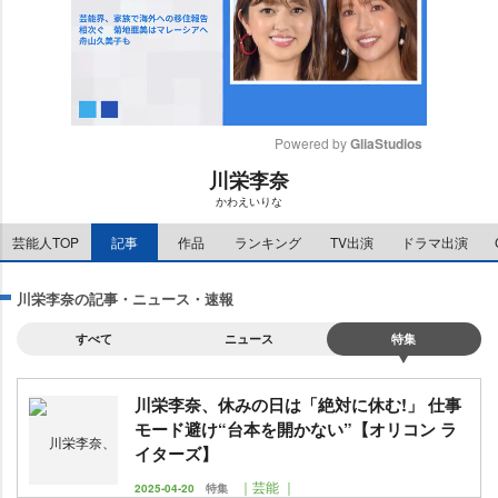
Powered by 
GliaStudios
川栄李奈
M
かわえいりな
u
t
芸能人TOP
記事
作品
ランキング
TV出演
ドラマ出演
e
川栄李奈の記事・ニュース・速報
すべて
ニュース
特集
川栄李奈、休みの日は「絶対に休む!」 仕事
モード避け“台本を開かない”【オリコン ラ
イターズ】
｜芸能 ｜
2025-04-20
特集