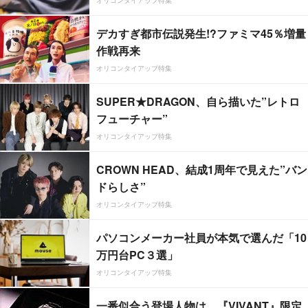
デカすぎ都市伝説発生!?ファミマ45％増量
作戦再来
オリコンタイアップ特集
SUPER★DRAGON、自ら描いた”レトロ
フューチャー”
オリコンタイアップ特集
CROWN HEAD、結成1周年で見えた”バン
ドらしさ”
オリコンタイアップ特集
パソコンメーカー社員が本気で選んだ「10
万円台PC３選」
オリコンタイアップ特集
一番似合う登場人物は…『VIVANT』限定