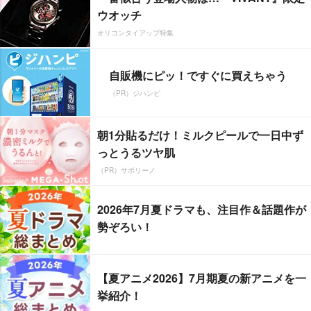
ウオッチ
オリコンタイアップ特集
自販機にピッ！ですぐに買えちゃう
（PR）ジハンピ
朝1分貼るだけ！ミルクピールで一日中ず
っとうるツヤ肌
（PR）サボリーノ
2026年7月夏ドラマも、注目作＆話題作が
勢ぞろい！
【夏アニメ2026】7月期夏の新アニメを一
挙紹介！