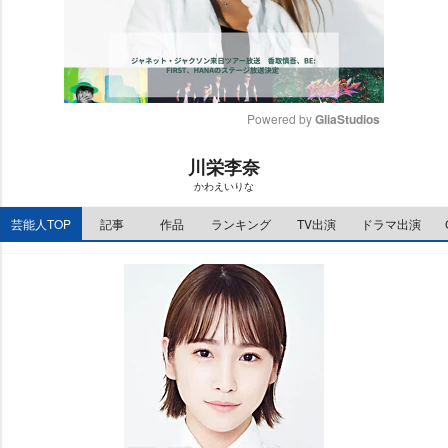
Powered by 
GliaStudios
M
川栄李奈
u
かわえいりな
t
e
芸能人TOP
記事
作品
ランキング
TV出演
ドラマ出演