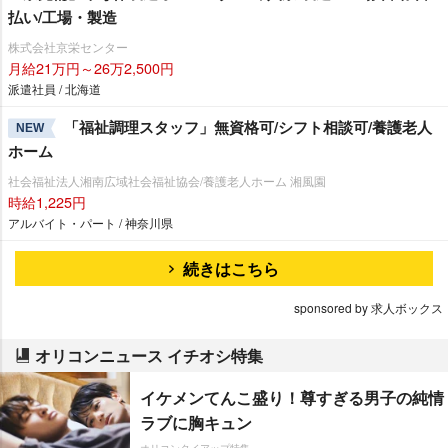
払い/工場・製造
株式会社京栄センター
月給21万円～26万2,500円
派遣社員 / 北海道
「福祉調理スタッフ」無資格可/シフト相談可/養護老人
NEW
ホーム
社会福祉法人湘南広域社会福祉協会/養護老人ホーム 湘風園
時給1,225円
アルバイト・パート / 神奈川県
続きはこちら
sponsored by 求人ボックス
オリコンニュース イチオシ特集
イケメンてんこ盛り！尊すぎる男子の純情
ラブに胸キュン
オリコンタイアップ特集