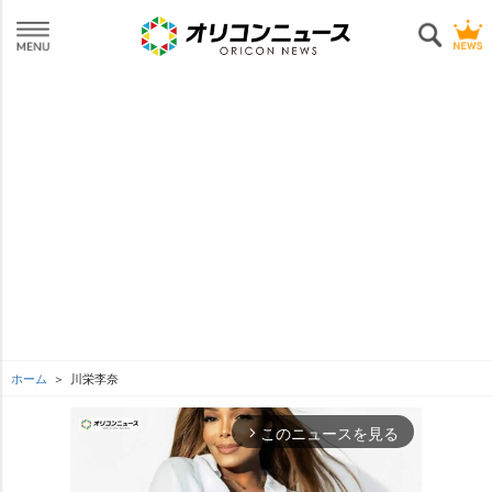
ホーム
川栄李奈
このニュースを見る
arrow_forward_ios