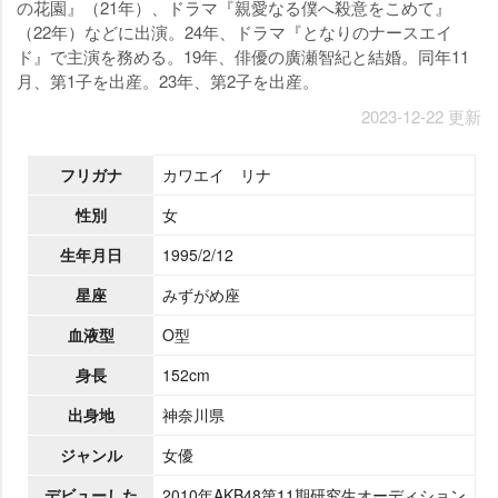
の花園』（21年）、ドラマ『親愛なる僕へ殺意をこめて』
（22年）などに出演。24年、ドラマ『となりのナースエイ
ド』で主演を務める。19年、俳優の廣瀬智紀と結婚。同年11
月、第1子を出産。23年、第2子を出産。
2023-12-22 更新
フリガナ
カワエイ リナ
性別
女
生年月日
1995/2/12
星座
みずがめ座
血液型
O型
身長
152cm
出身地
神奈川県
ジャンル
女優
デビューした
2010年AKB48第11期研究生オーディション