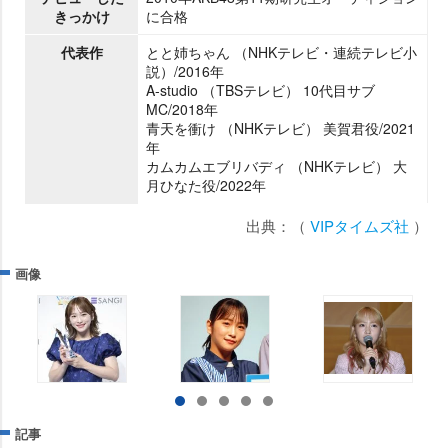
きっかけ
に合格
代表作
とと姉ちゃん （NHKテレビ・連続テレビ小
説）/2016年
A-studio （TBSテレビ） 10代目サブ
MC/2018年
青天を衝け （NHKテレビ） 美賀君役/2021
年
カムカムエブリバディ （NHKテレビ） 大
月ひなた役/2022年
出典：（
VIPタイムズ社
）
画像
記事