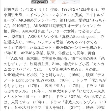
川栄李奈（カワエイ リナ） 俳優。1995年2月12日生まれ、神
奈川県出身。エイベックス・マネジメント所属。アイドルグ
ループ・AKB48の元メンバーで、第11期生。愛称は“りっちゃ
ん”。2010年7月、AKB48第11期研究生オーディションに合
格。同年。AKB48研究生『シアターの女神』で公演デビュ
ー。12年5月、AKB48のシングル「真夏のSounds good !」で
初選抜入り。13年、バラエティ番組『めちゃ×2イケてる
ッ！』で誕生した新ユニット・BKA48のセンターを務める。
15年8月、AKB48を卒業。以降、俳優として同年、舞台
『「AZUMI」幕末編』で主演を務める。18年公開の映画『恋
のしずく』で、映画初主演。21年、連続テレビ小説『カムカ
ムエヴリバディ』では、トリプル主演を務める。その他、
NHK連続テレビ小説『とと姉ちゃん』（16年）、映画『デス
ノート Light up the NEW world』（16年）、ドラマ『僕たちが
りました』（17年）、映画『亜人』（17年）、ドラマ『崖
っぷちホテル』（18年）、NHK大河ドラマ『いだてん～東京
オリムピック噺～』（19年）、ドラマ『3年A組-今から皆さん
は、人質です-』（19年）、ドラマ『家政夫のミタゾノ』（19
年）、NHK大河ドラマ『青天を衝け』（21年）、映画『地獄