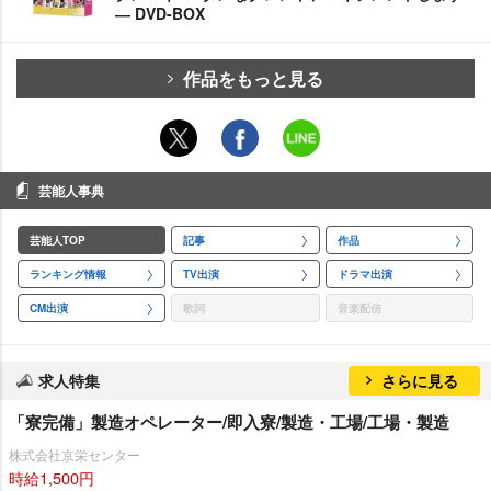
― DVD-BOX
作品をもっと見る
芸能人事典
芸能人TOP
記事
作品
ランキング情報
TV出演
ドラマ出演
CM出演
歌詞
音楽配信
求人特集
さらに見る
「寮完備」製造オペレーター/即入寮/製造・工場/工場・製造
株式会社京栄センター
時給1,500円