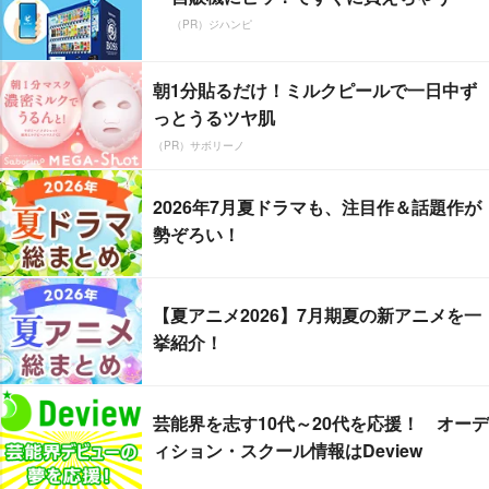
（PR）ジハンピ
朝1分貼るだけ！ミルクピールで一日中ず
っとうるツヤ肌
（PR）サボリーノ
2026年7月夏ドラマも、注目作＆話題作が
勢ぞろい！
【夏アニメ2026】7月期夏の新アニメを一
挙紹介！
芸能界を志す10代～20代を応援！ オーデ
ィション・スクール情報はDeview