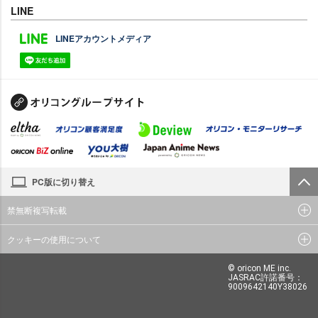
LINE
LINEアカウントメディア
PC版に切り替え
禁無断複写転載
クッキーの使用について
© oricon ME inc.
JASRAC許諾番号：
9009642140Y38026