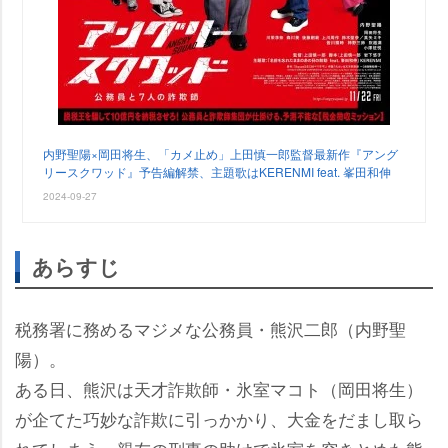
内野聖陽×岡田将生、「カメ止め」上田慎一郎監督最新作『アング
リースクワッド』予告編解禁、主題歌はKERENMI feat. 峯田和伸
2024-09-27
あらすじ
税務署に務めるマジメな公務員・熊沢二郎（内野聖
陽）。
ある日、熊沢は天才詐欺師・氷室マコト（岡田将生）
が企てた巧妙な詐欺に引っかかり、大金をだまし取ら