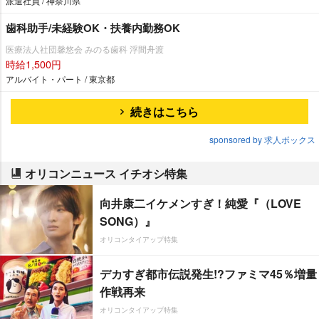
派遣社員 / 神奈川県
歯科助手/未経験OK・扶養内勤務OK
医療法人社団馨悠会 みのる歯科 浮間舟渡
時給1,500円
アルバイト・パート / 東京都
続きはこちら
sponsored by 求人ボックス
オリコンニュース イチオシ特集
向井康二イケメンすぎ！純愛『（LOVE
SONG）』
オリコンタイアップ特集
デカすぎ都市伝説発生!?ファミマ45％増量
作戦再来
オリコンタイアップ特集