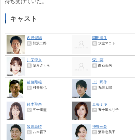
待ち受けていた。
キャスト
内野聖陽
岡田将生
熊沢二郎
氷室マコト
役
役
川栄李奈
森川葵
望月さくら
白石美来
役
役
後藤剛範
上川周作
村井竜也
丸健太郎
役
役
鈴木聖奈
真矢ミキ
五十嵐薫
五十嵐ルリ子
役
役
皆川猿時
神野三鈴
八木晋平
酒井恵美子
役
役