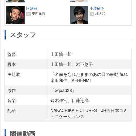
吹越満
小澤征悦
安西元義
橘大和
役
役
スタッフ
監督
上田慎一郎
脚本
上田慎一郎、岩下悠子
主題歌
「名前を忘れたままのあの日の鼓動 feat.
峯田和伸」KERENMI
原作
「Squad38」
音楽
鈴木伸宏、伊藤翔磨
配給
NAKACHIKA PICTURES、JR西日本コミ
ュニケーションズ
関連動画