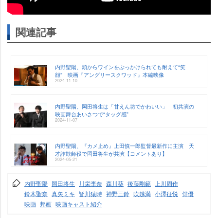
関連記事
内野聖陽、頭からワインをぶっかけられても耐えて“笑
顔” 映画『アングリースクワッド』本編映像
2024-11-10
内野聖陽、岡田将生は「甘えん坊でかわいい」 初共演の
映画舞台あいさつで“タッグ感”
2024-11-07
内野聖陽、『カメ止め』上田慎一郎監督最新作に主演 天
才詐欺師役で岡田将生が共演【コメントあり】
2024-05-21
内野聖陽
岡田将生
川栄李奈
森川葵
後藤剛範
上川周作
鈴木聖奈
真矢ミキ
皆川猿時
神野三鈴
吹越満
小澤征悦
俳優
映画
邦画
映画キャスト紹介