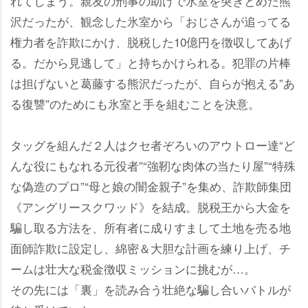
れてしまう。親友の刑事の助けで氷室を突きとめた熊
沢だったが、観念した氷室から「おじさんが追ってる
権力者を詐欺にかけ、脱税した10億円を徴収してあげ
る。だから見逃して」と持ちかけられる。犯罪の片棒
は担げないと葛藤する熊沢だったが、自らが抱える”あ
る復讐”のためにも氷室と手を組むことを決意。
タッグを組んだ２人はクセ者ぞろいのアウトロー達“ど
んな役にもなれる元役者”“強靭な肉体の当たり屋”“特殊
な偽造のプロ”“母と娘の闇金親子”を集め、詐欺師集団
《アングリースクワッド》を結成。脱税王から大金を
騙し取る方法を、所有者に成りすまして土地を売る地
面師詐欺に設定し、綿密＆大胆な計画を練り上げ、チ
ームは壮大な税金徴収ミッションに挑むが…。
その先には「裏」を読み合う壮絶な騙し合いバトルが