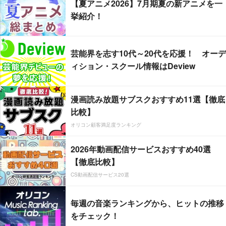
【夏アニメ2026】7月期夏の新アニメを一
挙紹介！
芸能界を志す10代～20代を応援！ オーデ
ィション・スクール情報はDeview
漫画読み放題サブスクおすすめ11選【徹底
比較】
オリコン顧客満足度ランキング
2026年動画配信サービスおすすめ40選
【徹底比較】
CS動画配信サービス20選
毎週の音楽ランキングから、ヒットの推移
をチェック！