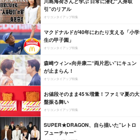
川島海荷さんと学ぶ 日常に潜む“人身取
引”のリアル
オリコンタイアップ特集
マクドナルドが40年にわたり支える「小学
生の甲子園」
オリコンタイアップ特集
森崎ウィン×向井康二“両片思い”にキュン
が止まらん！
オリコンタイアップ特集
お値段そのまま45％増量！ファミマ夏の大
盤振る舞い
オリコンタイアップ特集
SUPER★DRAGON、自ら描いた”レトロ
フューチャー”