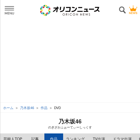
ホーム
乃木坂46
作品
DVD
乃木坂46
のぎざかふぉーてぃーしっくす
芸能人TOP
記事
作品
ランキング
TV出演
ドラマ出演