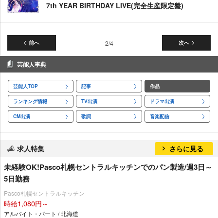
7th YEAR BIRTHDAY LIVE(完全生産限定盤)
前へ
2/4
次へ
芸能人事典
芸能人TOP
記事
作品
ランキング情報
TV出演
ドラマ出演
CM出演
歌詞
音楽配信
求人特集
さらに見る
未経験OK!Pasco札幌セントラルキッチンでのパン製造/週3日～
5日勤務
Pasco札幌セントラルキッチン
時給1,080円～
アルバイト・パート / 北海道