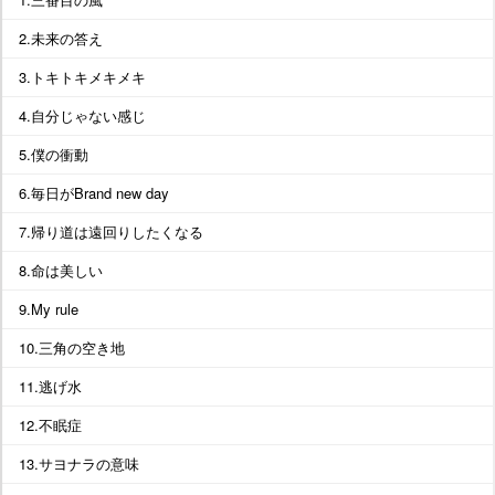
2.未来の答え
3.トキトキメキメキ
4.自分じゃない感じ
5.僕の衝動
6.毎日がBrand new day
7.帰り道は遠回りしたくなる
8.命は美しい
9.My rule
10.三角の空き地
11.逃げ水
12.不眠症
13.サヨナラの意味