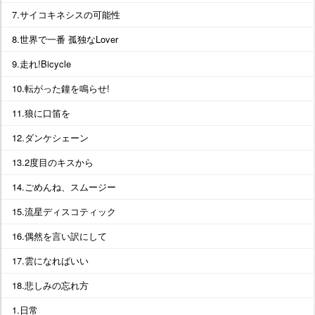
7.サイコキネシスの可能性
8.世界で一番 孤独なLover
9.走れ!Bicycle
10.転がった鐘を鳴らせ!
11.狼に口笛を
12.ダンケシェーン
13.2度目のキスから
14.ごめんね、スムージー
15.流星ディスコティック
16.偶然を言い訳にして
17.雲になればいい
18.悲しみの忘れ方
1.日常