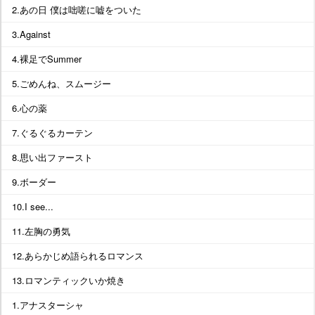
2.あの日 僕は咄嗟に嘘をついた
3.Against
4.裸足でSummer
5.ごめんね、スムージー
6.心の薬
7.ぐるぐるカーテン
8.思い出ファースト
9.ボーダー
10.I see...
11.左胸の勇気
12.あらかじめ語られるロマンス
13.ロマンティックいか焼き
1.アナスターシャ