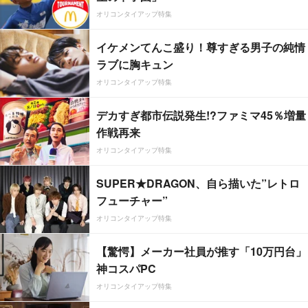
オリコンタイアップ特集
イケメンてんこ盛り！尊すぎる男子の純情
ラブに胸キュン
オリコンタイアップ特集
デカすぎ都市伝説発生!?ファミマ45％増量
作戦再来
オリコンタイアップ特集
SUPER★DRAGON、自ら描いた”レトロ
フューチャー”
オリコンタイアップ特集
【驚愕】メーカー社員が推す「10万円台」
神コスパPC
オリコンタイアップ特集