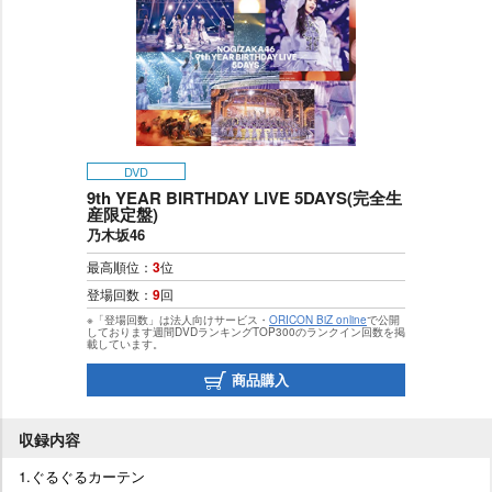
DVD
9th YEAR BIRTHDAY LIVE 5DAYS(完全生
産限定盤)
乃木坂46
最高順位：
3
位
登場回数：
9
回
※「登場回数」は法人向けサービス・
ORICON BiZ online
で公開
しております週間DVDランキングTOP300のランクイン回数を掲
載しています。
商品購入
収録内容
1.ぐるぐるカーテン