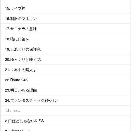
15.ライブ神
16.制服のマネキン
17.サヨナラの意味
18.狼に口笛を
19.しあわせの保護色
20.ゆっくりと咲く花
21.世界中の隣人よ
22.Route 246
23.明日がある理由
24.ファンタスティック3色パン
1.I see...
2.口ほどにもないKISS
3.自惚れビーチ