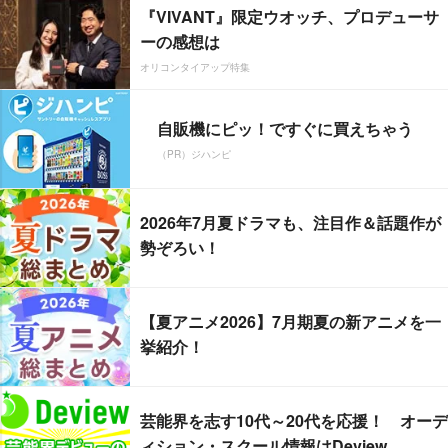
『VIVANT』限定ウオッチ、プロデューサ
ーの感想は
オリコンタイアップ特集
自販機にピッ！ですぐに買えちゃう
（PR）ジハンピ
2026年7月夏ドラマも、注目作＆話題作が
勢ぞろい！
【夏アニメ2026】7月期夏の新アニメを一
挙紹介！
芸能界を志す10代～20代を応援！ オーデ
ィション・スクール情報はDeview