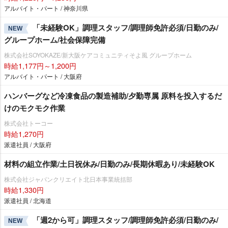
アルバイト・パート / 神奈川県
「未経験OK」調理スタッフ/調理師免許必須/日勤のみ/
NEW
グループホーム/社会保障完備
株式会社SOYOKAZE/新大阪ケアコミュニティそよ風 グループホーム
時給1,177円～1,200円
アルバイト・パート / 大阪府
ハンバーグなど冷凍食品の製造補助/夕勤専属 原料を投入するだ
けのモクモク作業
株式会社トーコー
時給1,270円
派遣社員 / 大阪府
材料の組立作業/土日祝休み/日勤のみ/長期休暇あり/未経験OK
株式会社ジャパンクリエイト北日本事業統括部
時給1,330円
派遣社員 / 北海道
「週2から可」調理スタッフ/調理師免許必須/日勤のみ/
NEW