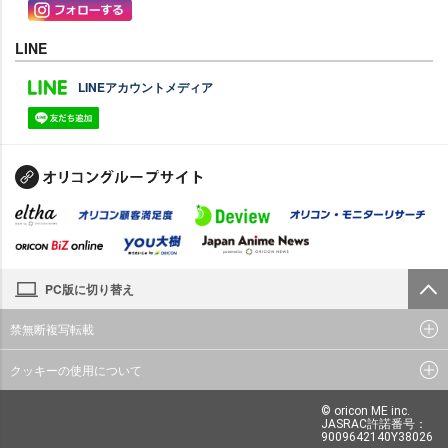
LINE
LINEアカウントメディア
PC版に切り替え
禁無断複写転載
クッキーの使用について
© oricon ME inc.
JASRAC許諾番号：
9009642140Y38026