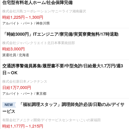
住宅型有料老人ホーム/社会保障完備
株式会社川島コーポレーション/サニーライフ湘南藤沢
時給1,225円～1,300円
アルバイト・パート / 神奈川県
「時給3000円」ITエンジニア/寮完備/実質寮費無料/17時退勤
株式会社ジャパンクリエイト北日本事業統括部
時給3,000円
派遣社員 / 北海道
交通誘導警備員募集/履歴書不要/中型免許/日給最大1.7万円/週3
日～OK
株式会社新日本メンテナンス
日給1万7,000円
アルバイト・パート / 東京都
「福祉調理スタッフ」調理師免許必須/日勤のみ/デイサ
NEW
ービス
有限会社アメニティ開発/デイサービスセンター いこいの家福田
時給1,177円～1,215円