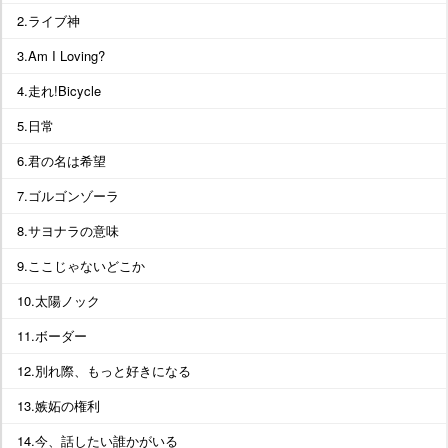
2.ライブ神
3.Am I Loving?
4.走れ!Bicycle
5.日常
6.君の名は希望
7.ゴルゴンゾーラ
8.サヨナラの意味
9.ここじゃないどこか
10.太陽ノック
11.ボーダー
12.別れ際、もっと好きになる
13.嫉妬の権利
14.今、話したい誰かがいる