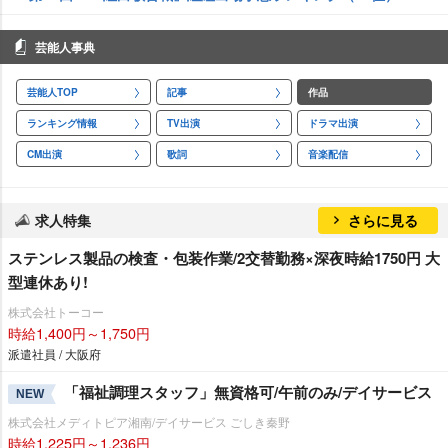
芸能人事典
芸能人TOP
記事
作品
ランキング情報
TV出演
ドラマ出演
CM出演
歌詞
音楽配信
求人特集
さらに見る
ステンレス製品の検査・包装作業/2交替勤務×深夜時給1750円 大
型連休あり!
株式会社トーコー
時給1,400円～1,750円
派遣社員 / 大阪府
「福祉調理スタッフ」無資格可/午前のみ/デイサービス
NEW
株式会社メディトピア湘南/デイサービス ごしき秦野
時給1,225円～1,236円