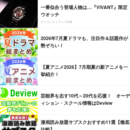
一番似合う登場人物は…『VIVANT』限定
ウオッチ
オリコンタイアップ特集
2026年7月夏ドラマも、注目作＆話題作が
勢ぞろい！
【夏アニメ2026】7月期夏の新アニメを一
挙紹介！
芸能界を志す10代～20代を応援！ オーデ
ィション・スクール情報はDeview
漫画読み放題サブスクおすすめ11選【徹底
比較】