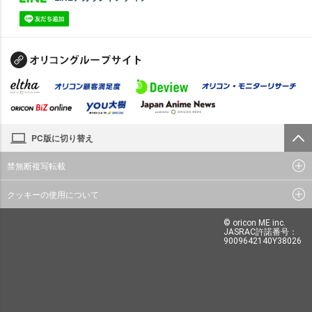
PC版に切り替え
禁無断複写転載
クッキーの使用について
© oricon ME inc.
JASRAC許諾番号：
9009642140Y38026