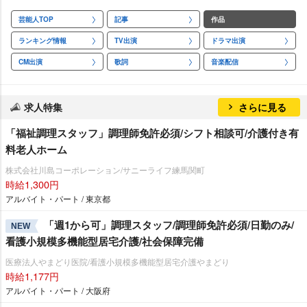
芸能人TOP
記事
作品
ランキング情報
TV出演
ドラマ出演
CM出演
歌詞
音楽配信
求人特集
さらに見る
「福祉調理スタッフ」調理師免許必須/シフト相談可/介護付き有
料老人ホーム
株式会社川島コーポレーション/サニーライフ練馬関町
時給1,300円
アルバイト・パート / 東京都
「週1から可」調理スタッフ/調理師免許必須/日勤のみ/
NEW
看護小規模多機能型居宅介護/社会保障完備
医療法人やまどり医院/看護小規模多機能型居宅介護やまどり
時給1,177円
アルバイト・パート / 大阪府