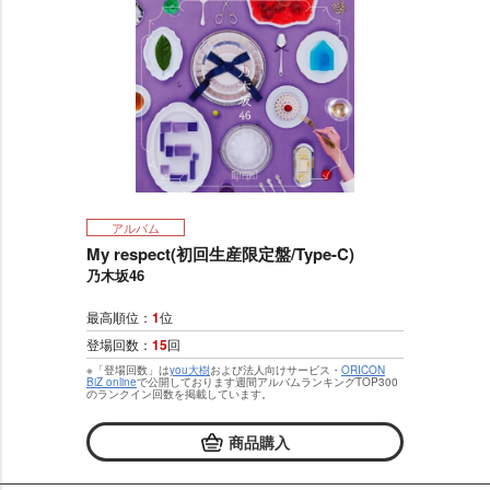
アルバム
My respect(初回生産限定盤/Type-C)
乃木坂46
最高順位：
1
位
登場回数：
15
回
※「登場回数」は
you大樹
および法人向けサービス・
ORICON
BiZ online
で公開しております週間アルバムランキングTOP300
のランクイン回数を掲載しています。
商品購入