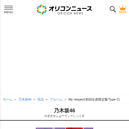
ホーム
乃木坂46
作品
アルバム
My respect(初回生産限定盤/Type-C)
乃木坂46
のぎざかふぉーてぃーしっくす