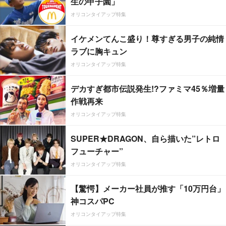
生の甲子園」
オリコンタイアップ特集
イケメンてんこ盛り！尊すぎる男子の純情
ラブに胸キュン
オリコンタイアップ特集
デカすぎ都市伝説発生!?ファミマ45％増量
作戦再来
オリコンタイアップ特集
SUPER★DRAGON、自ら描いた”レトロ
フューチャー”
オリコンタイアップ特集
【驚愕】メーカー社員が推す「10万円台」
神コスパPC
オリコンタイアップ特集