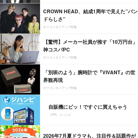
CROWN HEAD、結成1周年で見えた”バン
ドらしさ”
オリコンタイアップ特集
【驚愕】メーカー社員が推す「10万円台」
神コスパPC
オリコンタイアップ特集
「別班のよう」腕時計で『VIVANT』の世
界観再現
オリコンタイアップ特集
自販機にピッ！ですぐに買えちゃう
（PR）ジハンピ
2026年7月夏ドラマも、注目作＆話題作が