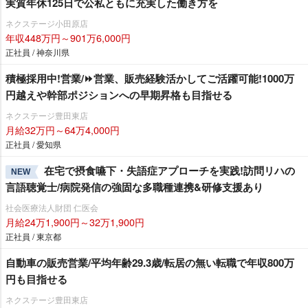
実質年休125日で公私ともに充実した働き方を
ネクステージ小田原店
年収448万円～901万6,000円
正社員 / 神奈川県
積極採用中!営業/⏩️営業、販売経験活かしてご活躍可能!1000万
円越えや幹部ポジションへの早期昇格も目指せる
ネクステージ豊田東店
月給32万円～64万4,000円
正社員 / 愛知県
在宅で摂食嚥下・失語症アプローチを実践!訪問リハの
NEW
言語聴覚士/病院発信の強固な多職種連携&研修支援あり
社会医療法人財団 仁医会
月給24万1,900円～32万1,900円
正社員 / 東京都
自動車の販売営業/平均年齢29.3歳/転居の無い転職で年収800万
円も目指せる
ネクステージ豊田東店