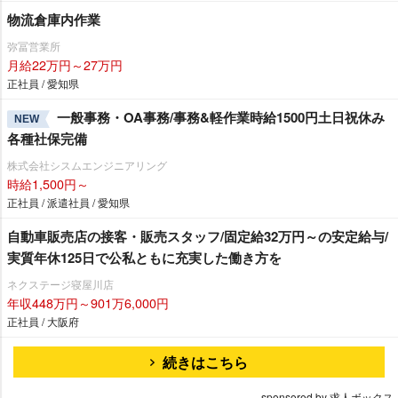
物流倉庫内作業
弥冨営業所
月給22万円～27万円
正社員 / 愛知県
一般事務・OA事務/事務&軽作業時給1500円土日祝休み
NEW
各種社保完備
株式会社シスムエンジニアリング
時給1,500円～
正社員 / 派遣社員 / 愛知県
自動車販売店の接客・販売スタッフ/固定給32万円～の安定給与/
実質年休125日で公私ともに充実した働き方を
ネクステージ寝屋川店
年収448万円～901万6,000円
正社員 / 大阪府
続きはこちら
sponsored by 求人ボックス