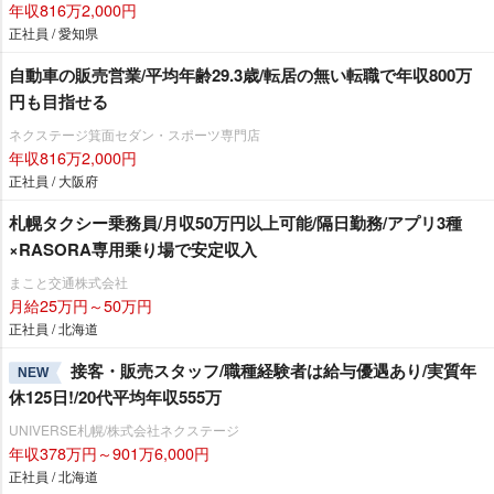
年収816万2,000円
正社員 / 愛知県
自動車の販売営業/平均年齢29.3歳/転居の無い転職で年収800万
円も目指せる
ネクステージ箕面セダン・スポーツ専門店
年収816万2,000円
正社員 / 大阪府
札幌タクシー乗務員/月収50万円以上可能/隔日勤務/アプリ3種
×RASORA専用乗り場で安定収入
まこと交通株式会社
月給25万円～50万円
正社員 / 北海道
接客・販売スタッフ/職種経験者は給与優遇あり/実質年
NEW
休125日!/20代平均年収555万
UNIVERSE札幌/株式会社ネクステージ
年収378万円～901万6,000円
正社員 / 北海道