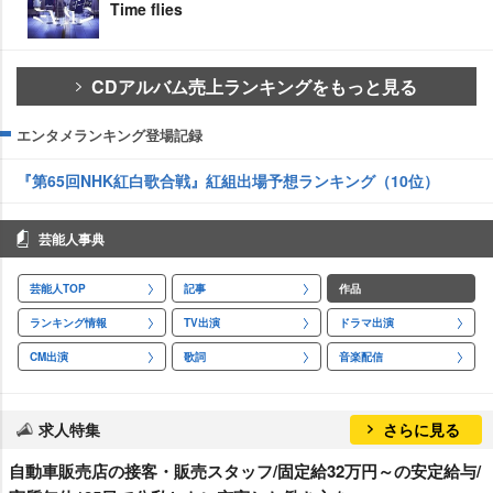
Time flies
CDアルバム売上ランキングをもっと見る
エンタメランキング登場記録
『第65回NHK紅白歌合戦』紅組出場予想ランキング（10位）
芸能人事典
芸能人TOP
記事
作品
ランキング情報
TV出演
ドラマ出演
CM出演
歌詞
音楽配信
求人特集
さらに見る
自動車販売店の接客・販売スタッフ/固定給32万円～の安定給与/