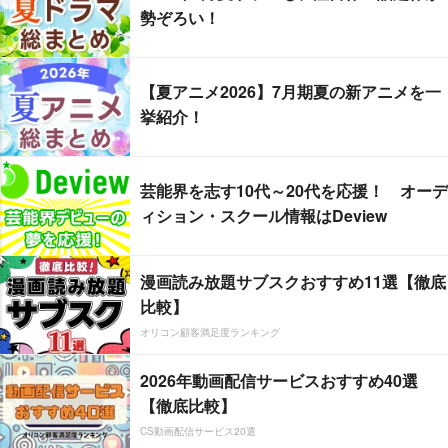
勢ぞろい！
【夏アニメ2026】7月期夏の新アニメを一
挙紹介！
芸能界を志す10代～20代を応援！ オーデ
ィション・スクール情報はDeview
漫画読み放題サブスクおすすめ11選【徹底
比較】
オリコン顧客満足度ランキング
2026年動画配信サービスおすすめ40選
【徹底比較】
CS動画配信サービス20選