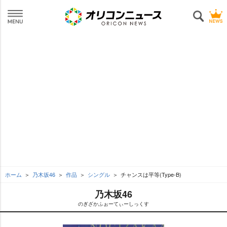
ホーム
乃木坂46
作品
シングル
チャンスは平等(Type-B)
乃木坂46
のぎざかふぉーてぃーしっくす