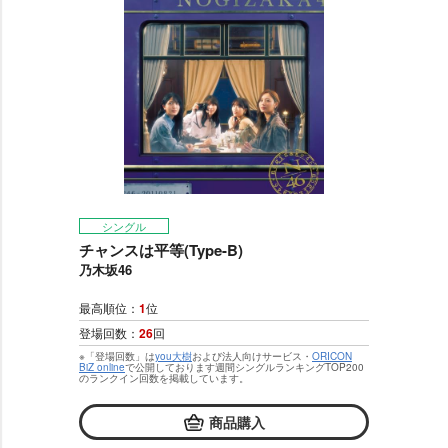
シングル
チャンスは平等(Type-B)
乃木坂46
最高順位：
1
位
登場回数：
26
回
※「登場回数」は
you大樹
および法人向けサービス・
ORICON
BiZ online
で公開しております週間シングルランキングTOP200
のランクイン回数を掲載しています。
商品購入