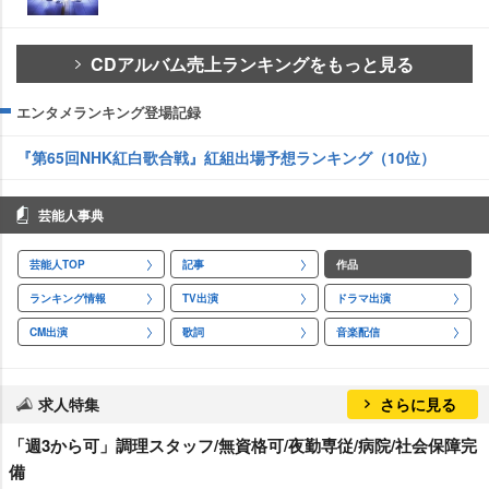
CDアルバム売上ランキングをもっと見る
エンタメランキング登場記録
『第65回NHK紅白歌合戦』紅組出場予想ランキング（10位）
芸能人事典
芸能人TOP
記事
作品
ランキング情報
TV出演
ドラマ出演
CM出演
歌詞
音楽配信
求人特集
さらに見る
「週3から可」調理スタッフ/無資格可/夜勤専従/病院/社会保障完
備