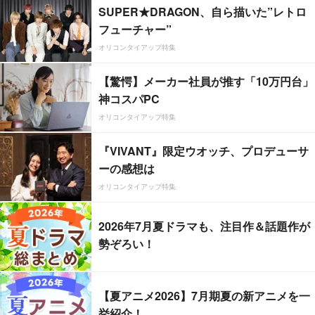
SUPER★DRAGON、自ら描いた”レトロ
フューチャー”
オリコンタイアップ特集
【驚愕】メーカー社員が推す「10万円台」
神コスパPC
オリコンタイアップ特集
『VIVANT』限定ウオッチ、プロデューサ
ーの感想は
オリコンタイアップ特集
2026年7月夏ドラマも、注目作＆話題作が
勢ぞろい！
【夏アニメ2026】7月期夏の新アニメを一
挙紹介！