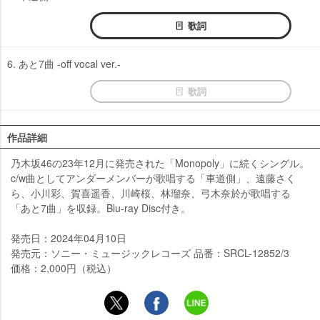
歌詞
6. あと7曲 -off vocal ver.-
歌詞
作品詳細
乃木坂46の23年12月に発売された「Monopoly」に続くシングル。
c/w曲としてアンダーメンバーが歌唱する「車道側」、遠藤さく
ら、小川彩、賀喜遥香、川崎桜、林瑠奈、弓木奈於が歌唱する
「あと7曲」を収録。Blu-ray Disc付き。
発売日：2024年04月10日
発売元：ソニー・ミュージックレコーズ 品番：SRCL-12852/3
価格：2,000円（税込）