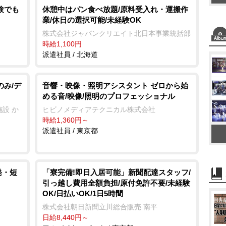
験でも
休憩中はパン食べ放題/原料受入れ・運搬作
業/休日の選択可能/未経験OK
株式会社ジャパンクリエイト北日本事業統括部
時給1,100円
派遣社員 / 北海道
のみ/デ
音響・映像・照明アシスタント ゼロから始
める音/映像/照明のプロフェッショナル
設 か
ヒビノメディアテクニカル株式会社
時給1,360円～
派遣社員 / 東京都
発・短
「寮完備!即日入居可能」新聞配達スタッフ/
引っ越し費用全額負担/原付免許不要/未経験
OK/日払いOK/1日5時間
株式会社朝日新聞立川総合販売 南平
日給8,440円～