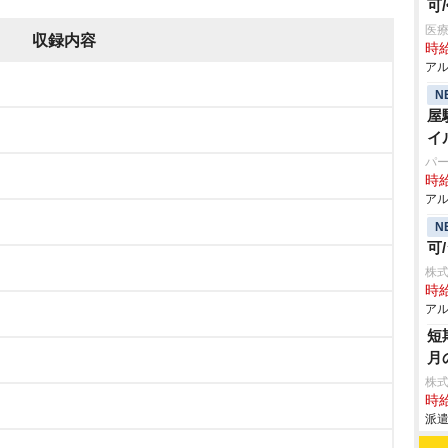
可
医
収録内容
時給
アル
N
屋
イ
パ
時給
アル
N
可
株式
時給
アル
短
月
株
時給
派遣