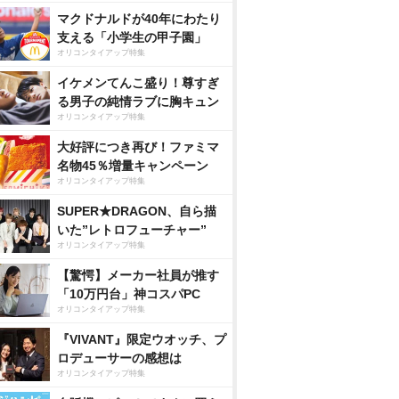
マクドナルドが40年にわたり
支える「小学生の甲子園」
オリコンタイアップ特集
イケメンてんこ盛り！尊すぎ
る男子の純情ラブに胸キュン
オリコンタイアップ特集
大好評につき再び！ファミマ
名物45％増量キャンペーン
オリコンタイアップ特集
SUPER★DRAGON、自ら描
いた”レトロフューチャー”
オリコンタイアップ特集
【驚愕】メーカー社員が推す
「10万円台」神コスパPC
オリコンタイアップ特集
『VIVANT』限定ウオッチ、プ
ロデューサーの感想は
オリコンタイアップ特集