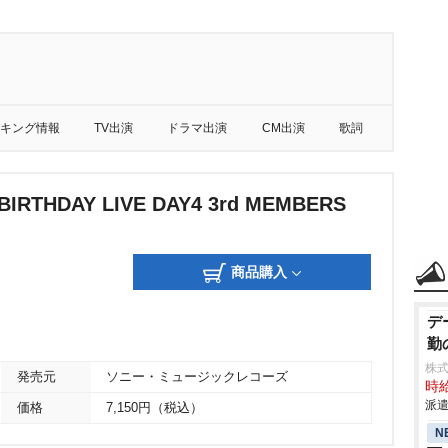
キング情報
TV出演
ドラマ出演
CM出演
歌詞
 BIRTHDAY LIVE DAY4 3rd MEMBERS
商品購入
デ
勤
株
発売元
ソニー・ミュージックレコーズ
時給
派遣
価格
7,150円（税込）
N