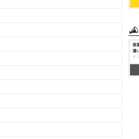
茶
違
オ