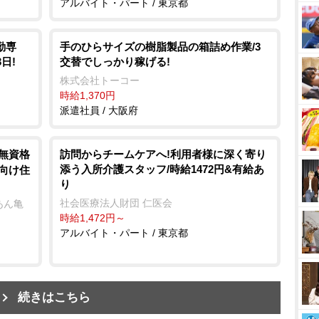
アルバイト・パート / 東京都
勤専
手のひらサイズの樹脂製品の箱詰め作業/3
日!
交替でしっかり稼げる!
株式会社トーコー
時給1,370円
派遣社員 / 大阪府
/無資格
訪問からチームケアへ!利用者様に深く寄り
添う入所介護スタッフ/時給1472円&有給あ
者向け住
り
社会医療法人財団 仁医会
あん亀
時給1,472円～
アルバイト・パート / 東京都
続きはこちら