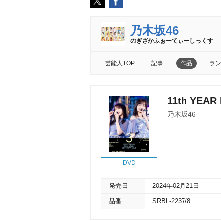
乃木坂46
のぎざかふぉーてぃーしっくす
芸能人TOP
記事
作品
ラン
11th YEAR
乃木坂46
DVD
発売日
2024年02月21日
品番
SRBL-2237/8