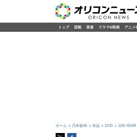
トップ
芸能
音楽
ドラマ&映画
アニメ
ホーム
乃木坂46
作品
DVD
11th YEAR