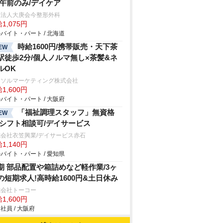
/午前のみ/デイケア
療法人大庚会今整形外科
1,075円
バイト・パート / 北海道
時給1600円/携帯販売・天下茶
EW
駅徒歩2分/個人ノルマ無し×茶髪&ネ
ルOK
ーソルマーケティング株式会社
1,600円
バイト・パート / 大阪府
「福祉調理スタッフ」無資格
EW
/シフト相談可/デイサービス
会社衣笠興業/デイサービス赤石
1,140円
バイト・パート / 愛知県
期 部品配置や箱詰めなど軽作業/3ヶ
の短期求人!高時給1600円&土日休み
式会社トーコー
1,600円
社員 / 大阪府