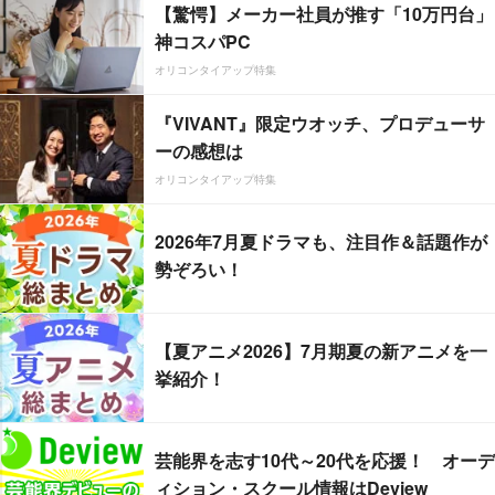
【驚愕】メーカー社員が推す「10万円台」
神コスパPC
オリコンタイアップ特集
『VIVANT』限定ウオッチ、プロデューサ
ーの感想は
オリコンタイアップ特集
2026年7月夏ドラマも、注目作＆話題作が
勢ぞろい！
【夏アニメ2026】7月期夏の新アニメを一
挙紹介！
芸能界を志す10代～20代を応援！ オーデ
ィション・スクール情報はDeview