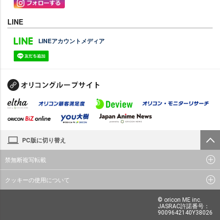
LINE
LINEアカウントメディア
PC版に切り替え
禁無断複写転載
クッキーの使用について
© oricon ME inc.
JASRAC許諾番号：
9009642140Y38026