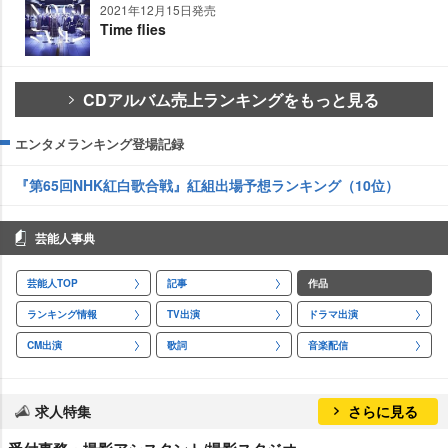
2021年12月15日発売
Time flies
CDアルバム売上ランキングをもっと見る
エンタメランキング登場記録
『第65回NHK紅白歌合戦』紅組出場予想ランキング（10位）
芸能人事典
芸能人TOP
記事
作品
ランキング情報
TV出演
ドラマ出演
CM出演
歌詞
音楽配信
求人特集
さらに見る