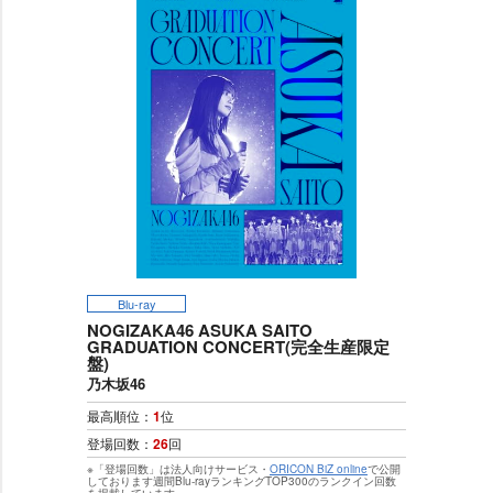
Blu-ray
NOGIZAKA46 ASUKA SAITO
GRADUATION CONCERT(完全生産限定
盤)
乃木坂46
最高順位：
1
位
登場回数：
26
回
※「登場回数」は法人向けサービス・
ORICON BiZ online
で公開
しております週間Blu-rayランキングTOP300のランクイン回数