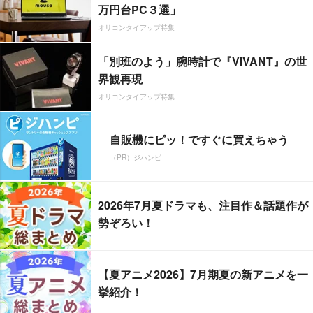
万円台PC３選」
オリコンタイアップ特集
「別班のよう」腕時計で『VIVANT』の世
界観再現
オリコンタイアップ特集
自販機にピッ！ですぐに買えちゃう
（PR）ジハンピ
2026年7月夏ドラマも、注目作＆話題作が
勢ぞろい！
【夏アニメ2026】7月期夏の新アニメを一
挙紹介！