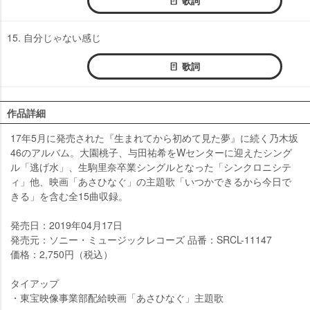
歌詞
15. 自分じゃない感じ
歌詞
作品詳細
17年5月に発売された『生まれてから初めて見た夢』に続く乃木坂
46のアルバム。大園桃子、与田祐希をWセンターに迎えたシング
ル「逃げ水」、生駒里奈卒業シングルとなった「シンクロニシテ
ィ」他、映画「あさひなぐ」の主題歌「いつかできるから今日で
きる」を含む全15曲収録。
発売日：2019年04月17日
発売元：ソニー・ミュージックレコーズ 品番：SRCL-11147
価格：2,750円（税込）
タイアップ
・東宝映像事業部配給映画「あさひなぐ」主題歌