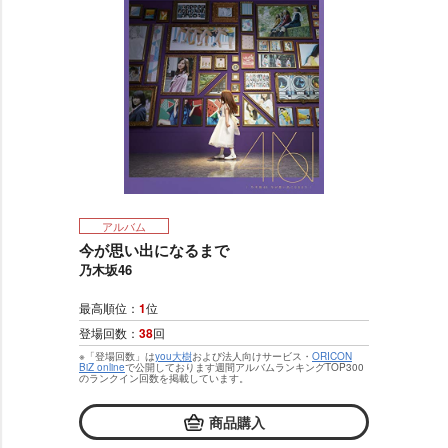
アルバム
今が思い出になるまで
乃木坂46
最高順位：
1
位
登場回数：
38
回
※「登場回数」は
you大樹
および法人向けサービス・
ORICON
BiZ online
で公開しております週間アルバムランキングTOP300
のランクイン回数を掲載しています。
商品購入