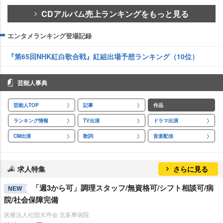
CDアルバム売上ランキングをもっと見る
エンタメランキング登場記録
『第65回NHK紅白歌合戦』紅組出場予想ランキング（10位）
芸能人事典
芸能人TOP
記事
作品
ランキング情報
TV出演
ドラマ出演
CM出演
歌詞
音楽配信
求人特集
さらに見る
「週3から可」調理スタッフ/無資格可/シフト相談可/病
NEW
院/社会保障完備
医療法人社団大坪会 北多摩病院