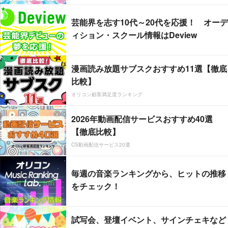
芸能界を志す10代～20代を応援！ オーデ
ィション・スクール情報はDeview
漫画読み放題サブスクおすすめ11選【徹底
比較】
オリコン顧客満足度ランキング
2026年動画配信サービスおすすめ40選
【徹底比較】
CS動画配信サービス20選
毎週の音楽ランキングから、ヒットの推移
をチェック！
試写会、登壇イベント、サインチェキなど