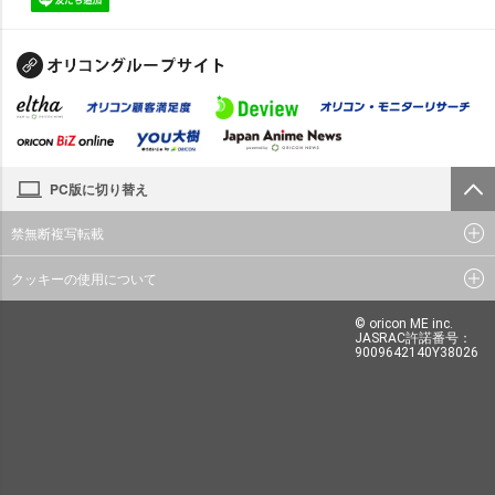
PC版に切り替え
禁無断複写転載
クッキーの使用について
© oricon ME inc.
JASRAC許諾番号：
9009642140Y38026