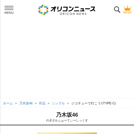
ホーム
乃木坂46
作品
シングル
ジコチューで行こう!(TYPE-C)
乃木坂46
のぎざかふぉーてぃーしっくす