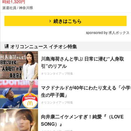
時給1,320円
派遣社員 / 神奈川県
続きはこちら
sponsored by 求人ボックス
オリコンニュース イチオシ特集
川島海荷さんと学ぶ 日常に潜む“人身取
引”のリアル
オリコンタイアップ特集
マクドナルドが40年にわたり支える「小学
生の甲子園」
オリコンタイアップ特集
向井康二イケメンすぎ！純愛『（LOVE
SONG）』