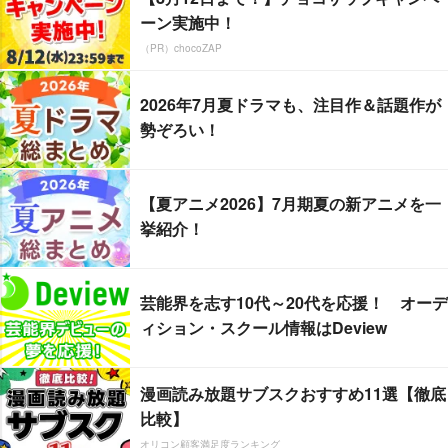
ーン実施中！
（PR）chocoZAP
2026年7月夏ドラマも、注目作＆話題作が
勢ぞろい！
【夏アニメ2026】7月期夏の新アニメを一
挙紹介！
芸能界を志す10代～20代を応援！ オーデ
ィション・スクール情報はDeview
漫画読み放題サブスクおすすめ11選【徹底
比較】
オリコン顧客満足度ランキング