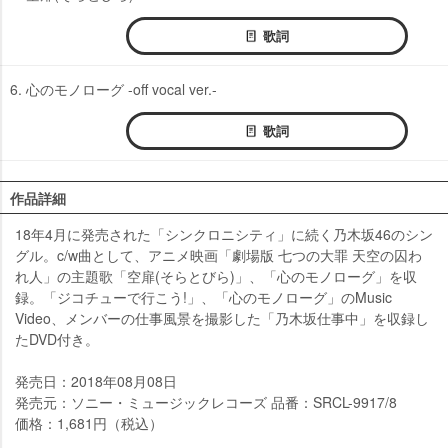
歌詞
6. 心のモノローグ -off vocal ver.-
歌詞
作品詳細
18年4月に発売された「シンクロニシティ」に続く乃木坂46のシン
グル。c/w曲として、アニメ映画「劇場版 七つの大罪 天空の囚わ
れ人」の主題歌「空扉(そらとびら)」、「心のモノローグ」を収
録。「ジコチューで行こう!」、「心のモノローグ」のMusic
Video、メンバーの仕事風景を撮影した「乃木坂仕事中」を収録し
たDVD付き。
発売日：2018年08月08日
発売元：ソニー・ミュージックレコーズ 品番：SRCL-9917/8
価格：1,681円（税込）