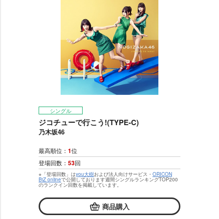
シングル
ジコチューで行こう!(TYPE-C)
乃木坂46
最高順位：
1
位
登場回数：
53
回
※「登場回数」は
you大樹
および法人向けサービス・
ORICON
BiZ online
で公開しております週間シングルランキングTOP200
のランクイン回数を掲載しています。
商品購入