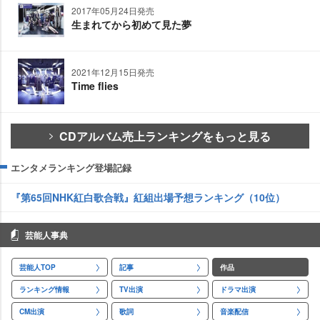
2017年05月24日発売
生まれてから初めて見た夢
2021年12月15日発売
Time flies
CDアルバム売上ランキングをもっと見る
エンタメランキング登場記録
『第65回NHK紅白歌合戦』紅組出場予想ランキング（10位）
芸能人事典
芸能人TOP
記事
作品
ランキング情報
TV出演
ドラマ出演
CM出演
歌詞
音楽配信