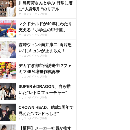
川島海荷さんと学ぶ 日常に潜
む“人身取引”のリアル
オリコンタイアップ特集
マクドナルドが40年にわたり
支える「小学生の甲子園」
オリコンタイアップ特集
森崎ウィン×向井康二“両片思
い”にキュンが止まらん！
オリコンタイアップ特集
デカすぎ都市伝説発生!?ファ
ミマ45％増量作戦再来
オリコンタイアップ特集
SUPER★DRAGON、自ら描
いた”レトロフューチャー”
オリコンタイアップ特集
CROWN HEAD、結成1周年で
見えた”バンドらしさ”
オリコンタイアップ特集
【驚愕】メーカー社員が推す