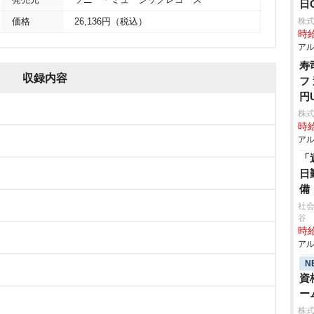
発売元
ソニー・ミュージックレコーズ
日
株式
価格
26,136円（税込）
時給
アル
寿
収録内容
フ
円
株
時給
アル
「
日
備
社会
谷
時給
アル
N
資
ー
株式