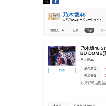
乃木坂46
のぎざかふぉーてぃーしっくす
芸能人TOP
記事
作品
ラン
乃木坂46 3rd
BU DOME
乃木坂46
最高順位
DVD
登場回数
※「登場回数」は法人
のランクイン回数を掲