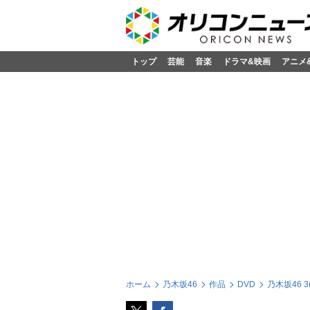
トップ
芸能
音楽
ドラマ&映画
アニメ
ホーム
乃木坂46
作品
DVD
乃木坂46 3r