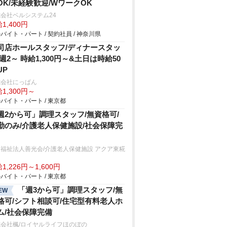
OK/未経験歓迎/WワークOK
会社ベルシステム24
1,400円
バイト・パート / 契約社員 / 神奈川県
司店ホールスタッフ/ディナースタッ
 週2～ 時給1,300円～&土日は時給50
UP
式会社にっぱん
1,300円～
バイト・パート / 東京都
週2から可」調理スタッフ/無資格可/
勤のみ/介護老人保健施設/社会保障完
福祉法人善光会/介護老人保健施設 アクア東糀
1,226円～1,600円
バイト・パート / 東京都
「週3から可」調理スタッフ/無
EW
格可/シフト相談可/住宅型有料老人ホ
ム/社会保障完備
会社楓/ロイヤルライフほのぼの