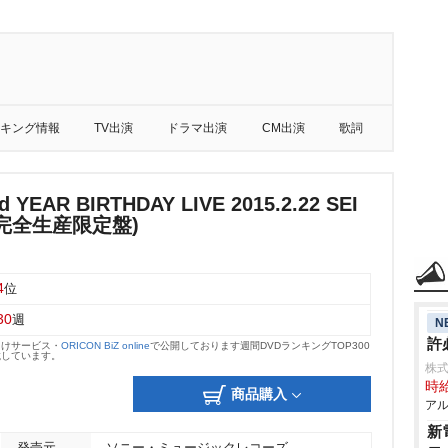
キング情報
TV出演
ドラマ出演
CM出演
歌詞
 YEAR BIRTHDAY LIVE 2015.2.22 SEI
(完全生産限定盤)
4
位
30
週
N
許
向けサービス・
ORICON BiZ online
で公開しております週間DVDランキングTOP300
載しています。
株
時給
商品購入
アル
新