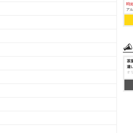
時給
アル
茶
違
オ