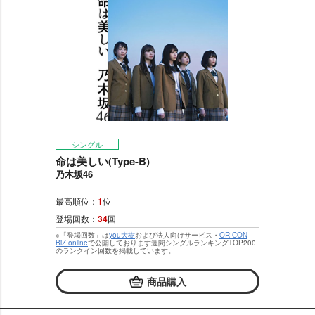
シングル
命は美しい(Type-B)
乃木坂46
最高順位：
1
位
登場回数：
34
回
※「登場回数」は
you大樹
および法人向けサービス・
ORICON
BiZ online
で公開しております週間シングルランキングTOP200
のランクイン回数を掲載しています。
商品購入