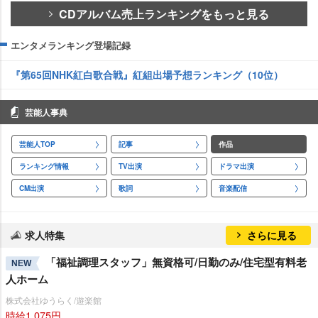
CDアルバム売上ランキングをもっと見る
エンタメランキング登場記録
『第65回NHK紅白歌合戦』紅組出場予想ランキング（10位）
芸能人事典
芸能人TOP
記事
作品
ランキング情報
TV出演
ドラマ出演
CM出演
歌詞
音楽配信
求人特集
さらに見る
「福祉調理スタッフ」無資格可/日勤のみ/住宅型有料老
NEW
人ホーム
株式会社ゆうらく/遊楽館
時給1,075円