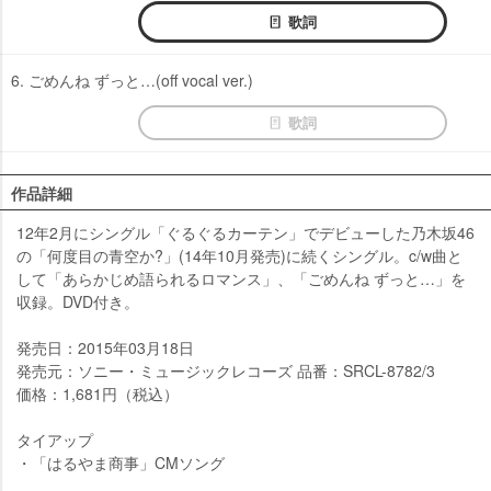
歌詞
6. ごめんね ずっと…(off vocal ver.)
歌詞
作品詳細
12年2月にシングル「ぐるぐるカーテン」でデビューした乃木坂46
の「何度目の青空か?」(14年10月発売)に続くシングル。c/w曲と
して「あらかじめ語られるロマンス」、「ごめんね ずっと…」を
収録。DVD付き。
発売日：2015年03月18日
発売元：ソニー・ミュージックレコーズ 品番：SRCL-8782/3
価格：1,681円（税込）
タイアップ
・「はるやま商事」CMソング