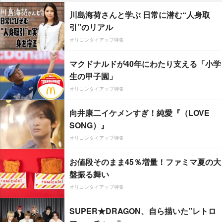
川島海荷さんと学ぶ 日常に潜む“人身取
引”のリアル
オリコンタイアップ特集
マクドナルドが40年にわたり支える「小学
生の甲子園」
オリコンタイアップ特集
向井康二イケメンすぎ！純愛『（LOVE
SONG）』
オリコンタイアップ特集
お値段そのまま45％増量！ファミマ夏の大
盤振る舞い
オリコンタイアップ特集
SUPER★DRAGON、自ら描いた”レトロ